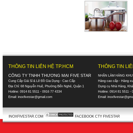
THÔNG TIN LIÊN HỆ TP.HCM
THÔNG TIN LI
CÔNG TY TNHH THƯƠNG MẠI FIVE STAR
NHẬN LÀM HÀNG KHU
Cung Cấp Giá Sỉ & Lẽ Đồ Gia Dụng - Cao Cấp
Hàng cao cấp - Hàng xuấ
Địa Chỉ: 68 Nguyễn Huệ, Phường Bến Nghé, Quận 1
Dụng cụ Nhà Hàng, Khác
Hotline: 0914 81 5511 - 0916 77 4334
Hotline: 0914 81 5511 -
Email:
inoxfivestar@gmail.com
Email:
inoxfivestar@gma
INOXFIVESTAR.COM
FACEBOOK CTY FIVESTAR