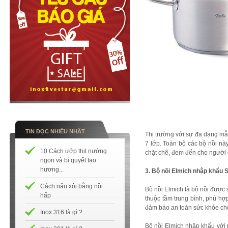
TIN ĐỌC NHIỀU NHẤT
Thị trường với sự đa dạng mẫu 
7 lớp. Toàn bộ các bộ nồi này
10 Cách ướp thịt nướng
chặt chẽ, đem đến cho người
ngon và bí quyết tạo
hương...
3. Bộ nồi Elmich nhập khẩu 
Cách nấu xôi bằng nồi
Bộ nồi Elmich là bộ nồi được
hấp
thuộc tầm trung bình, phù hợp
đảm bảo an toàn sức khỏe ch
Inox 316 là gì ?
Bộ nồi Elmich nhập khẩu với 