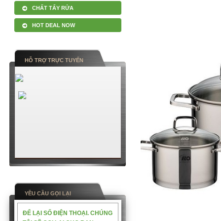
CHẤT TẨY RỬA
HOT DEAL NOW
HỖ TRỢ TRỰC TUYẾN
YỀU CẦU GỌI LẠI
ĐỂ LẠI SỐ ĐIỆN THOẠI. CHÚNG