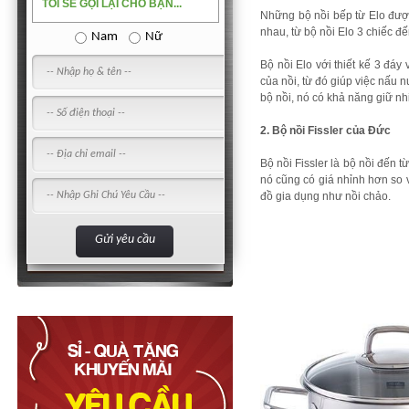
TÔI SẼ GỌI LẠI CHO BẠN...
Những bộ nồi bếp từ Elo đượ
nhau, từ bộ nồi Elo 3 chiếc đế
Nam
Nữ
Bộ nồi Elo với thiết kế 3 đáy
của nồi, từ đó giúp việc nấu 
bộ nồi, nó có khả năng giữ n
2. Bộ nồi Fissler của Đức
Bộ nồi Fissler là bộ nồi đến
nó cũng có giá nhỉnh hơn so v
đồ gia dụng như nồi chảo.