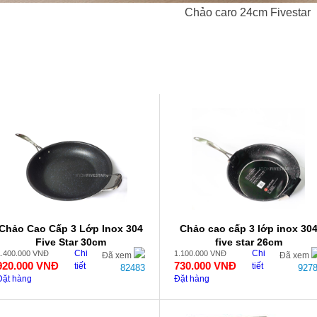
Chảo caro 24cm Fivestar
Chảo Cao Cấp 3 Lớp Inox 304
Chảo cao cấp 3 lớp inox 30
Five Star 30cm
five star 26cm
Chi
Chi
1.400.000
VNĐ
1.100.000
VNĐ
Đã xem
Đã xem
920.000
VNĐ
730.000
VNĐ
tiết
tiết
82483
927
Đặt hàng
Đặt hàng