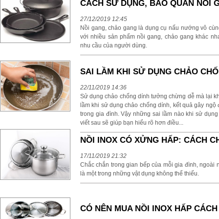
CÁCH SỬ DỤNG, BẢO QUẢN NỒI
27/12/2019 12:45
Nồi gang, chảo gang là dụng cụ nấu nướng vô cùng 
với nhiều sản phẩm nồi gang, chảo gang khác nh
nhu cầu của người dùng.
SAI LẦM KHI SỬ DỤNG CHẢO CH
22/11/2019 14:36
Sử dụng chảo chống dính tưởng chừng dễ mà lại khó.
lầm khi sử dụng chảo chống dính, kết quả gây ngộ
trong gia đình. Vậy những sai lầm nào khi sử dụng
viết sau sẽ giúp bạn hiểu rõ hơn điều...
NỒI INOX CÓ XỬNG HẤP: CÁCH C
17/11/2019 21:32
Chắc chắn trong gian bếp của mỗi gia đình, ngoài n
là một trong những vật dụng không thể thiếu.
CÓ NÊN MUA NỒI INOX HẤP CÁCH