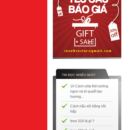
TIN ĐỌC NHIỀU NHẤT
10 Cách ướp thịt nướng
ngon và bí quyết tạo
hương...
Cách nấu xôi bằng nồi
hấp
Inox 316 là gì ?