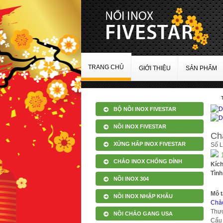
TRANG CHỦ
GIỚI THIỆU
SẢN PHẨM
BỘ NỒI INOX FIVESTAR
NỒI INOX FIVESTAR
Ch
XỬNG HẤP INOX FIVESTAR
Số 
CHẢO INOX CHỐNG DÍNH
Kíc
Tình
NỒI INOX 304
Mô t
NỒI INOX NHẬP KHẨU
Chảo
Thươ
NỒI CHẢO GANG USA
Cấu 