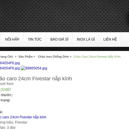
NỒI HẤP
TIN TỨC
BÁO GIÁ SỈ
INOX LÀ GÌ
LIÊN HỆ
»
»
»
Trang Chủ
Sản Phẩm
Chảo Inox Chống Dính
Chảo Caro 24cm Fivestar Nắp Kính
ảo caro 24cm Fivestar nắp kính
Lượt Xem
137497
h thước:
 trạng:
ả:
 caro 24cm Fivestar nắp kính
ng hiệu: Fivestar
tạo: 3 đáy