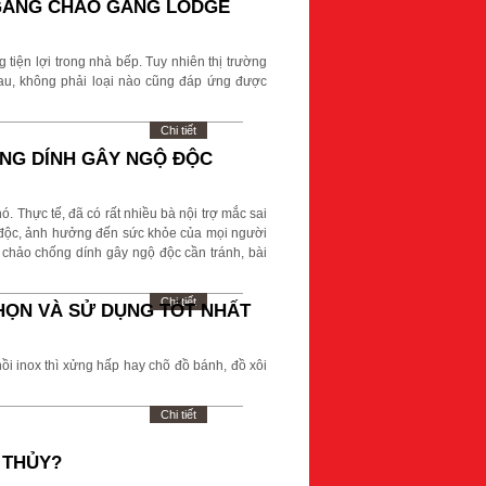
 GANG CHẢO GANG LODGE
tiện lợi trong nhà bếp. Tuy nhiên thị trường
au, không phải loại nào cũng đáp ứng được
Chi tiết
ỐNG DÍNH GÂY NGỘ ĐỘC
 Thực tế, đã có rất nhiều bà nội trợ mắc sai
 độc, ảnh hưởng đến sức khỏe của mọi người
 chảo chống dính gây ngộ độc cần tránh, bài
Chi tiết
HỌN VÀ SỬ DỤNG TỐT NHẤT
ồi inox thì xửng hấp hay chõ đồ bánh, đồ xôi
Chi tiết
 THỦY?