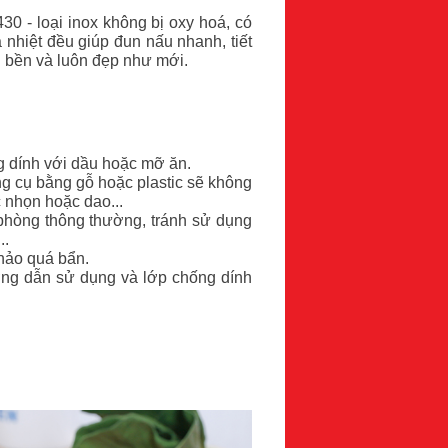
0 - loại inox không bị oxy hoá, có
 nhiệt đều giúp đun nấu nhanh, tiết
âu bền và luôn đẹp như mới.
g dính với dầu hoặc mỡ ăn.
 cụ bằng gỗ hoặc plastic sẽ không
 nhọn hoặc dao...
 phòng thông thường, tránh sử dụng
..
chảo quá bẩn.
ớng dẫn sử dụng và lớp chống dính