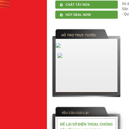
Sử d
CHẤT TẨY RỬA
Sản
- Qu
HOT DEAL NOW
HỖ TRỢ TRỰC TUYẾN
YỀU CẦU GỌI LẠI
ĐỂ LẠI SỐ ĐIỆN THOẠI. CHÚNG