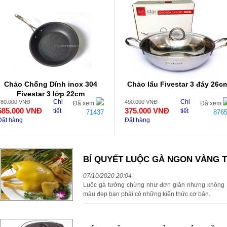
Chảo Chống Dính inox 304
Chảo lẩu Fivestar 3 đáy 26c
Fivestar 3 lớp 22cm
Chi
Chi
780.000
VNĐ
490.000
VNĐ
Đã xem
Đã xem
585.000
VNĐ
375.000
VNĐ
tiết
tiết
71437
876
Đặt hàng
Đặt hàng
BÍ QUYẾT LUỘC GÀ NGON VÀNG 
07/10/2020 20:04
Luộc gà tưởng chừng như đơn giản nhưng không p
màu đẹp bạn phải có những kiến thức cơ bản.