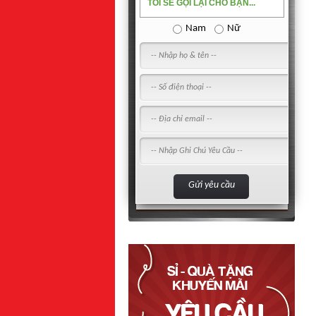
TÔI SẼ GỌI LẠI CHO BẠN...
Nam
Nữ