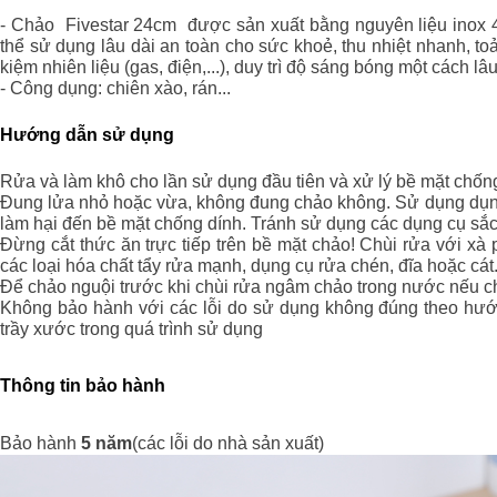
- Chảo Fivestar 24cm được sản xuất bằng nguyên liệu inox 43
thể sử dụng lâu dài an toàn cho sức khoẻ, thu nhiệt nhanh, toả
kiệm nhiên liệu (gas, điện,...), duy trì độ sáng bóng một cách l
- Công dụng: chiên xào, rán...
Hướng dẫn sử dụng
Rửa và làm khô cho lần sử dụng đầu tiên và xử lý bề mặt chốn
Đung lửa nhỏ hoặc vừa, không đung chảo không. Sử dụng dụng
làm hại đến bề mặt chống dính. Tránh sử dụng các dụng cụ sắc
Đừng cắt thức ăn trực tiếp trên bề mặt chảo! Chùi rửa với xà
các loại hóa chất tẩy rửa mạnh, dụng cụ rửa chén, đĩa hoặc cát.
Để chảo nguội trước khi chùi rửa ngâm chảo trong nước nếu 
Không bảo hành với các lỗi do sử dụng không đúng theo hư
trầy xước trong quá trình sử dụng
Thông tin bảo hành
Bảo hành
5 năm
(các lỗi do nhà sản xuất)