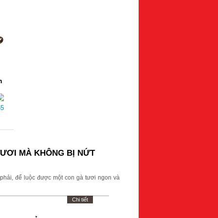
m
55
TƯƠI MÀ KHÔNG BỊ NỨT
hải, để luộc được một con gà tươi ngon và
Chi tiết