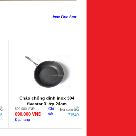
Inox Five Star
4
Chảo chống dính inox 304
fivestar 3 lớp 24cm
Chi
890.000
VNĐ
Đã xem
690.000
VNĐ
tiết
86
71540
Đặt hàng