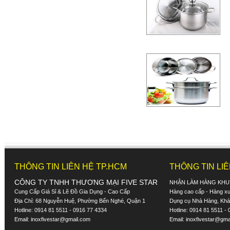
THÔNG TIN LIÊN HỆ TP.HCM
THÔNG TIN LI
CÔNG TY TNHH THƯƠNG MẠI FIVE STAR
NHẬN LÀM HÀNG KHU
Cung Cấp Giá Sỉ & Lẽ Đồ Gia Dụng - Cao Cấp
Hàng cao cấp - Hàng xuấ
Địa Chỉ: 68 Nguyễn Huệ, Phường Bến Nghé, Quận 1
Dụng cụ Nhà Hàng, Khác
Hotline: 0914 81 5511 - 0916 77 4334
Hotline: 0914 81 5511 -
Email:
inoxfivestar@gmail.com
Email:
inoxfivestar@gma