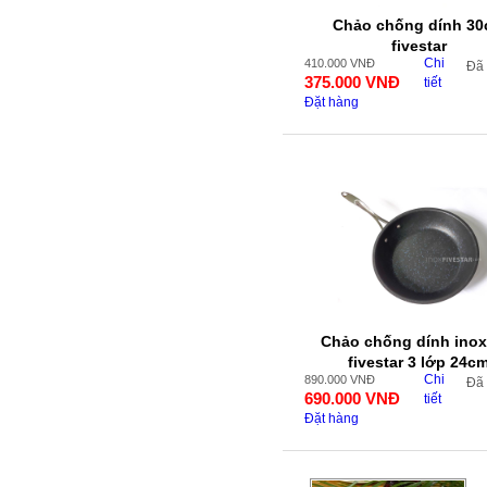
Chảo chống dính 3
fivestar
Chi
410.000
VNĐ
Đã
375.000
VNĐ
tiết
Đặt hàng
Chảo chống dính inox
fivestar 3 lớp 24c
Chi
890.000
VNĐ
Đã
690.000
VNĐ
tiết
Đặt hàng