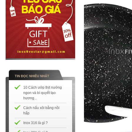
TIN ĐỌC NHIỀU NHẤT
10 Cách ướp thịt nướng
ngon và bí quyết tạo
hương...
Cách nấu xôi bằng nồi
hấp
Inox 316 là gì ?