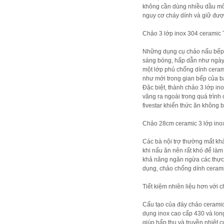
không cần dùng nhiều dầu mỡ, 
nguy cơ cháy dính và giữ đượ
Chảo 3 lớp inox 304 ceramic Th
Những dụng cụ chảo nấu bếp t
sáng bóng, hấp dẫn như ngày m
một lớp phủ chống dính ceram
như mới trong gian bếp của b
Đặc biệt, thành chảo 3 lớp in
văng ra ngoài trong quá trình
fivestar khiến thức ăn không 
Chảo 28cm ceramic 3 lớp inox
Các bà nội trợ thường mất kh
khi nấu ăn nên rất khó để làm
khả năng ngăn ngừa các thực p
dụng, chảo chống dính cerami
Tiết kiệm nhiên liệu hơn với c
Cấu tạo của đáy chảo ceramic
dụng inox cao cấp 430 và long
giúp hấp thu và truyền nhiệt 