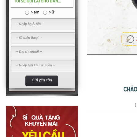
TÔI SẼ GỌI LẠI CHO BẠN...
Nam
Nữ