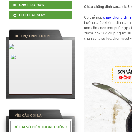
CHẤT TẨY RỬA
Chảo chống dính ceramic 3 l
HOT DEAL NOW
Có thể nói,
chảo chống dính f
trường chảo không dính cera
bạn cần chọn loại phù hợp cũ
28cm inox 304 giúp người sử d
HỖ TRỢ TRỰC TUYẾN
chắn sẽ là sự lựa chọn tuyệt 
YỀU CẦU GỌI LẠI
ĐỂ LẠI SỐ ĐIỆN THOẠI. CHÚNG