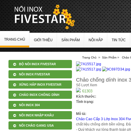
TRANG CHỦ
GIỚI THIỆU
SẢN PHẨM
NỒI HẤP
TIN TỨC
»
»
Trang Chủ
Sản Phẩm
Chảo 
BỘ NỒI INOX FIVESTAR
NỒI INOX FIVESTAR
Chảo chống dính inox 3
XỬNG HẤP INOX FIVESTAR
Số Lượt Xem
61303
CHẢO INOX CHỐNG DÍNH
Kích thước:
Tình trạng:
NỒI INOX 304
Mô tả:
NỒI INOX NHẬP KHẨU
Chảo Cao Cấp 3 Lớp Inox 304 Fiv
chất liệu chống dính bền vững. Đả
NỒI CHẢO GANG USA
- Quý khách vui lòng thanh toán p