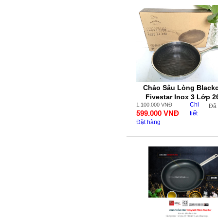
Chảo Sâu Lòng Black
Fivestar Inox 3 Lớp 
Chi
1.100.000
VNĐ
Đã
599.000
VNĐ
tiết
Đặt hàng