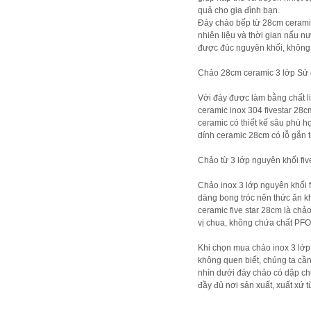
quả cho gia đình bạn.
Đáy chảo bếp từ 28cm ceramic 
nhiên liệu và thời gian nấu 
được đúc nguyên khối, không 
Chảo 28cm ceramic 3 lớp Sử 
Với đáy được làm bằng chất l
ceramic inox 304 fivestar 28c
ceramic có thiết kế sâu phù h
dính ceramic 28cm có lỗ gắn 
Chảo từ 3 lớp nguyên khối fi
Chảo inox 3 lớp nguyên khối f
dàng bong tróc nên thức ăn k
ceramic five star 28cm là chả
vị chua, không chứa chất PFO
Khi chọn mua chảo inox 3 lớp 
không quen biết, chúng ta cần
nhìn dưới đáy chảo có dập ch
đầy đủ nơi sản xuất, xuất xứ 