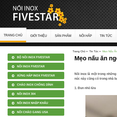
TRANG CHỦ
GIỚI THIỆU
SẢN PHẨM
NỒI HẤP
TIN TỨC
Trang Chủ »
Tin Tức »
Mẹo Nấu Ăn
Mẹo nấu ăn ngo
BỘ NỒI INOX FIVESTAR
NỒI INOX FIVESTAR
Nồi inox là một trong những
XỬNG HẤP INOX FIVESTAR
núc này cũng có trong nhà b
CHẢO INOX CHỐNG DÍNH
1. Đun nhỏ lửa
NỒI INOX 304
NỒI INOX NHẬP KHẨU
NỒI CHẢO GANG USA