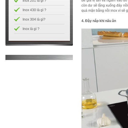
để gia vị tan và ngấm vào đồ
Inox 201 là gì ?
còn dư sẽ lắng xuống đáy nồi
Inox 430 là gì ?
quá mặn bằng nồi inox vì sẽ 
Inox 304 là gì?
4. Đậy nắp khi nấu ăn
Inox là gì ?