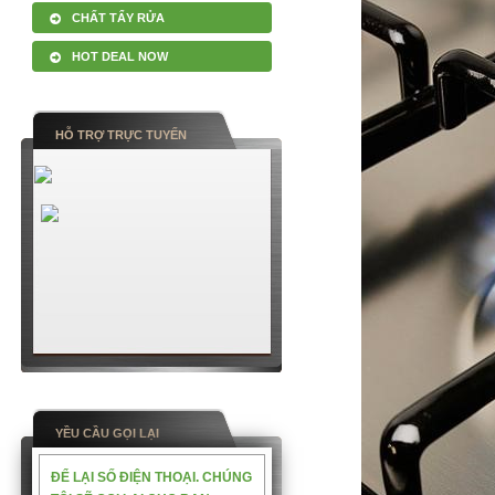
CHẤT TẨY RỬA
HOT DEAL NOW
HỖ TRỢ TRỰC TUYẾN
YỀU CẦU GỌI LẠI
ĐỂ LẠI SỐ ĐIỆN THOẠI. CHÚNG