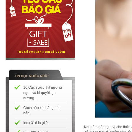
TIN ĐỌC NHIỀU NHẤT
10 Cách ướp thịt nướng
ngon và bí quyết tạo
hương...
Cách nấu xôi bằng nồi
hấp
Inox 316 là gì ?
Khi nêm nếm gia vị cho thức 