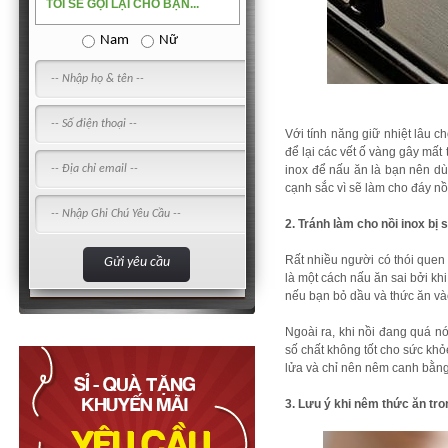
TÔI SẼ GỌI LẠI CHO BẠN...
Nam
Nữ
Với tính năng giữ nhiệt lâu c
để lại các vết ố vàng gây mất
inox để nấu ăn là bạn nên d
cạnh sắc vì sẽ làm cho đáy n
2. Tránh làm cho nồi inox bị 
Rất nhiều người có thói quen 
là một cách nấu ăn sai bởi kh
nếu bạn bỏ dầu và thức ăn vào
Ngoài ra, khi nồi đang quá nó
số chất không tốt cho sức khỏ
lửa và chỉ nên nêm canh bằng
3. Lưu ý khi nêm thức ăn tro