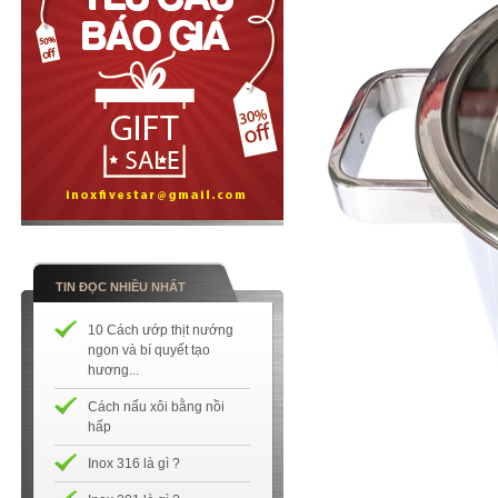
TIN ĐỌC NHIỀU NHẤT
10 Cách ướp thịt nướng
ngon và bí quyết tạo
hương...
Cách nấu xôi bằng nồi
hấp
Inox 316 là gì ?