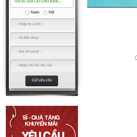
TÔI SẼ GỌI LẠI CHO BẠN...
Nam
Nữ