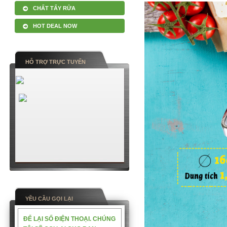
CHẤT TẨY RỬA
HOT DEAL NOW
HỖ TRỢ TRỰC TUYẾN
YỀU CẦU GỌI LẠI
ĐỂ LẠI SỐ ĐIỆN THOẠI. CHÚNG