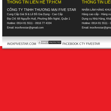
THÔNG TIN LIÊN HỆ TP.HCM
THÔNG TIN LI
CÔNG TY TNHH THƯƠNG MẠI FIVE STAR
NHẬN LÀM HÀNG KHU
Cung Cấp Giá Sỉ & Lẽ Đồ Gia Dụng - Cao Cấp
Hàng cao cấp - Hàng xuấ
Địa Chỉ: 68 Nguyễn Huệ, Phường Bến Nghé, Quận 1
Dụng cụ Nhà Hàng, Khác
Hotline: 0914 81 5511 - 0916 77 4334
Hotline: 0914 81 5511 -
Email:
inoxfivestar@gmail.com
Email:
inoxfivestar@gma
INOXFIVESTAR.COM
FACEBOOK CTY FIVESTAR