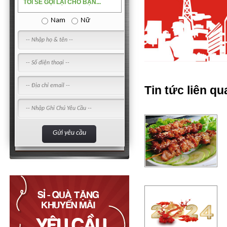
TÔI SẼ GỌI LẠI CHO BẠN...
Nam
Nữ
Tin tức liên qu