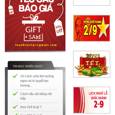
TIN ĐỌC NHIỀU NHẤT
10 Cách ướp thịt nướng
ngon và bí quyết tạo
hương...
Cách nấu xôi bằng nồi
hấp
Inox 316 là gì ?