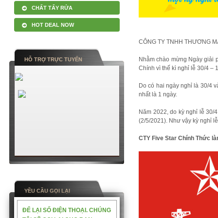
CHẤT TẨY RỬA
HOT DEAL NOW
CÔNG TY TNHH THƯƠNG MẠI
Nhằm chào mừng Ngày giải ph
HỖ TRỢ TRỰC TUYẾN
Chính vì thế kì nghỉ lễ 30/4 
Do có hai ngày nghỉ là 30/4 v
nhất là 1 ngày.
Năm 2022, do kỳ nghỉ lễ 30/4
(2/5/2021). Như vậy kỳ nghỉ l
CTY Five Star Chính Thức làm
YỀU CẦU GỌI LẠI
ĐỂ LẠI SỐ ĐIỆN THOẠI. CHÚNG