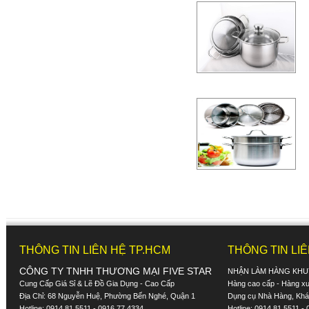
THÔNG TIN LIÊN HỆ TP.HCM
THÔNG TIN LI
CÔNG TY TNHH THƯƠNG MẠI FIVE STAR
NHẬN LÀM HÀNG KHU
Cung Cấp Giá Sỉ & Lẽ Đồ Gia Dụng - Cao Cấp
Hàng cao cấp - Hàng xuấ
Địa Chỉ: 68 Nguyễn Huệ, Phường Bến Nghé, Quận 1
Dụng cụ Nhà Hàng, Khác
Hotline: 0914 81 5511 - 0916 77 4334
Hotline: 0914 81 5511 -