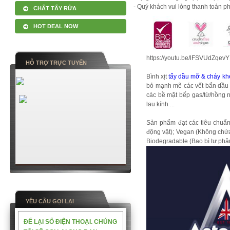
- Quý khách vui lòng thanh toán p
CHẤT TẨY RỬA
HOT DEAL NOW
https://youtu.be/lFSVUdZqevY
HỖ TRỢ TRỰC TUYẾN
Bình xịt
tẩy dầu mỡ & cháy kh
bỏ mạnh mẽ các vết bẩn dầu m
các bề mặt bếp gas/từ/hồng n
lau kính ...
Sản phẩm đạt các tiêu chuẩn
động vật); Vegan (Không chứa
Biodegradable (Bao bì tự phân
YỀU CẦU GỌI LẠI
ĐỂ LẠI SỐ ĐIỆN THOẠI. CHÚNG