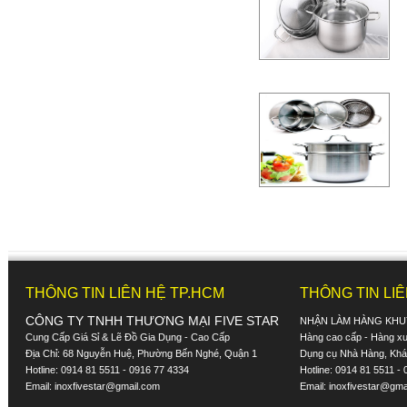
THÔNG TIN LIÊN HỆ TP.HCM
THÔNG TIN LI
CÔNG TY TNHH THƯƠNG MẠI FIVE STAR
NHẬN LÀM HÀNG KHU
Cung Cấp Giá Sỉ & Lẽ Đồ Gia Dụng - Cao Cấp
Hàng cao cấp - Hàng xuấ
Địa Chỉ: 68 Nguyễn Huệ, Phường Bến Nghé, Quận 1
Dụng cụ Nhà Hàng, Khác
Hotline: 0914 81 5511 - 0916 77 4334
Hotline: 0914 81 5511 -
Email:
inoxfivestar@gmail.com
Email:
inoxfivestar@gma