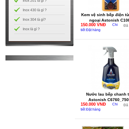
Inox 201 là gì ?
Inox 430 là gì ?
Kem vệ sinh bếp điện t
Inox 304 là gì?
ngoại Astonish C10
150.000
VNĐ
Chi
Đã
Inox là gì ?
tiết
Đặt hàng
Nước lau bếp chanh 
Astonish C6760_750
150.000
VNĐ
Chi
Đã
tiết
Đặt hàng