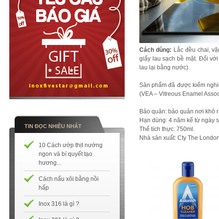
Cách dùng:
Lắc đều chai, vặ
giấy lau sạch bề mặt. Đối với
lau lại bằng nước).
Sản phẩm đã được kiểm nghiệ
(VEA – Vitreous Enamel Assoc
Bảo quản: bảo quản nơi khô r
Hạn dùng: 4 năm kể từ ngày sả
TIN ĐỌC NHIỀU NHẤT
Thể tích thực: 750ml.
Nhà sản xuất: Cty The London 
10 Cách ướp thịt nướng
ngon và bí quyết tạo
hương...
Cách nấu xôi bằng nồi
hấp
Inox 316 là gì ?