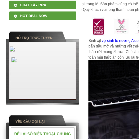
lại trong lò. Sản phẩm cũng có thể
CHẤT TẨY RỬA
- Quý khách vui lòng thanh toán p
HOT DEAL NOW
HỖ TRỢ TRỰC TUYẾN
Bình xịt
vệ sinh lò nướng Ast
bẩn dầu mỡ và những vết thức 
tháo rời mang đi rửa. Chỉ cần 
toàn mùi thức ăn còn lưu lại 
YỀU CẦU GỌI LẠI
ĐỂ LẠI SỐ ĐIỆN THOẠI. CHÚNG