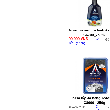
Nước vệ sinh tủ lạnh As
C6700_750ml
90.000
VNĐ
Chi
Đã
tiết
Đặt hàng
Kem tẩy đa năng Asto
C8600 - 250g
Chi
180.000
VNĐ
Đã