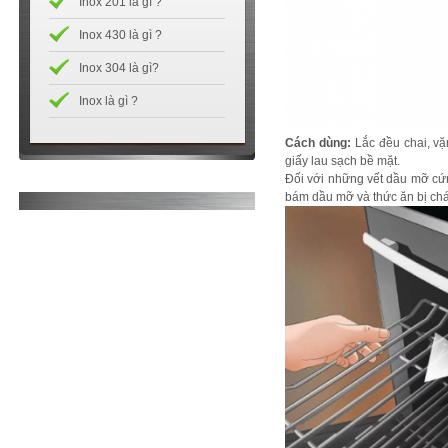
Inox 201 là gì ?
Inox 430 là gì ?
Inox 304 là gì?
Inox là gì ?
Cách dùng:
Lắc đều chai, vặ
giấy lau sạch bề mặt.
Đối với những vết dầu mỡ cứng 
bám dầu mỡ và thức ăn bị cháy