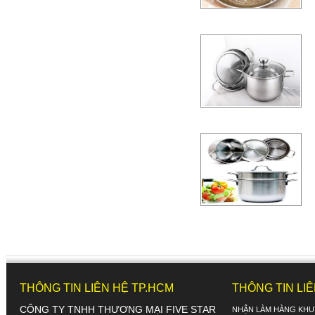
THÔNG TIN LIÊN HỆ TP.HCM
THÔNG TIN LI
CÔNG TY TNHH THƯƠNG MẠI FIVE STAR
NHẬN LÀM HÀNG KHU