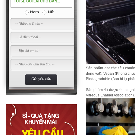
TÔI SẼ GỌI LẠI CHO BẠN...
Nam
Nữ
Sản phẩm đạt các tiêu chuẩn
động vật); Vegan (Không chứa
Biodegradable (Bao bì tự phâ
Sản phẩm đã được kiểm nghiệ
Vitreous Enamel Association).