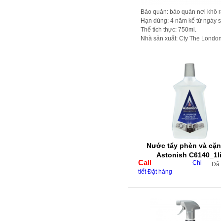
Bảo quản: bảo quản nơi khô r
Hạn dùng: 4 năm kể từ ngày sả
Thể tích thực: 750ml.
Nhà sản xuất: Cty The London 
Nước tẩy phèn và cặn
Astonish C6140_1li
Call
Chi
Đã
tiết
Đặt hàng