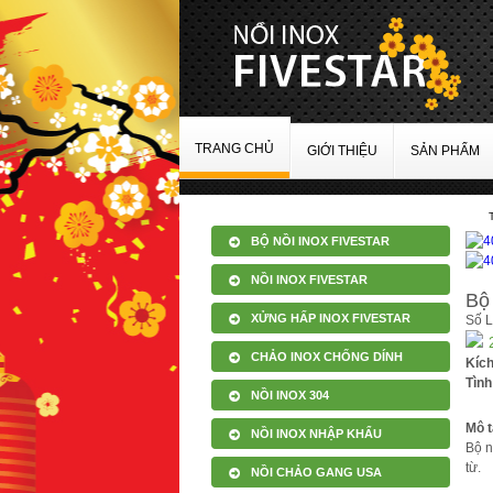
TRANG CHỦ
GIỚI THIỆU
SẢN PHẨM
BỘ NỒI INOX FIVESTAR
NỒI INOX FIVESTAR
Bộ 
XỬNG HẤP INOX FIVESTAR
Số 
CHẢO INOX CHỐNG DÍNH
Kíc
Tình
NỒI INOX 304
Mô t
NỒI INOX NHẬP KHẨU
Bộ n
từ.
NỒI CHẢO GANG USA