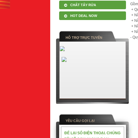
Gồm 
CHẤT TẨY RỬA
+ Qu
+ Nồ
HOT DEAL NOW
+ Nồ
+ Nồ
+ Nồ
- Qu
HỖ TRỢ TRỰC TUYẾN
YỀU CẦU GỌI LẠI
ĐỂ LẠI SỐ ĐIỆN THOẠI. CHÚNG