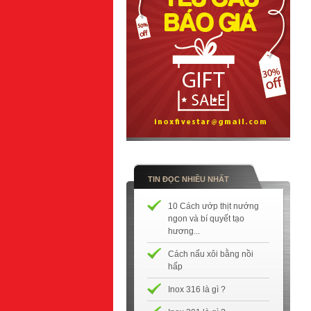
TIN ĐỌC NHIỀU NHẤT
10 Cách ướp thịt nướng
ngon và bí quyết tạo
hương...
Cách nấu xôi bằng nồi
hấp
Inox 316 là gì ?