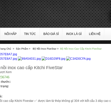
NỒI HẤP
TIN TỨC
BÁO GIÁ SỈ
INOX LÀ GÌ
LIÊN HỆ
»
»
»
Trang Chủ
Sản Phẩm
Bộ Nồi Inox FiveStar
Bộ Nồi Inox Cao Cấp Kitchi FiveStar
nồi inox cao cấp Kitchi FiveStar
Lượt Xem
236746
h thước:
 trạng:
ả:
✅
ồi cao cấp Kitchi Fivestar
được làm từ thép không gỉ 304 với kết cấu 3 đáy cao c