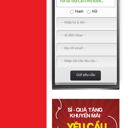
TÔI SẼ GỌI LẠI CHO BẠN...
Nam
Nữ