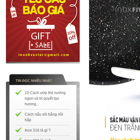
TIN ĐỌC NHIỀU NHẤT
10 Cách ướp thịt nướng
ngon và bí quyết tạo
hương...
Cách nấu xôi bằng nồi
hấp
Inox 316 là gì ?