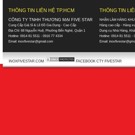
THÔNG TIN LIÊN HỆ TP.HCM
THÔNG TIN LI
CÔNG TY TNHH THƯƠNG MẠI FIVE STAR
NHẬN LÀM HÀNG KHU
Cung Cấp Giá Sỉ & Lẽ Đồ Gia Dụng - Cao Cấp
Hàng cao cấp - Hàng xuấ
Địa Chỉ: 68 Nguyễn Huệ, Phường Bến Nghé, Quận 1
Dụng cụ Nhà Hàng, Khác
Hotline: 0914 81 5511 - 0916 77 4334
Hotline: 0914 81 5511 -
Email:
inoxfivestar@gmail.com
Email:
inoxfivestar@gma
INOXFIVESTAR.COM
FACEBOOK CTY FIVESTAR