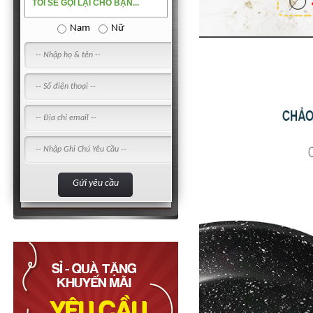
TÔI SẼ GỌI LẠI CHO BẠN...
Nam
Nữ