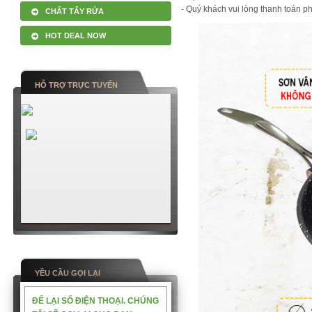
- Quý khách vui lòng thanh toán p
CHẤT TẨY RỬA
HOT DEAL NOW
HỖ TRỢ TRỰC TUYẾN
YỀU CẦU GỌI LẠI
ĐỂ LẠI SỐ ĐIỆN THOẠI. CHÚNG