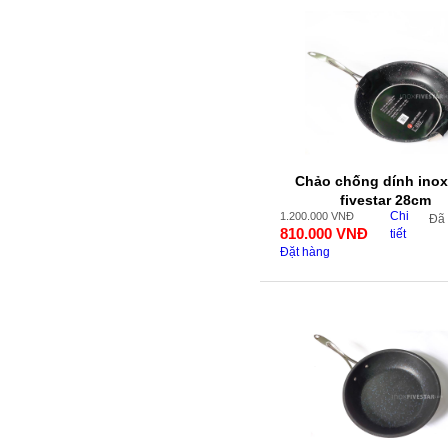
Chảo chống dính inox
fivestar 28cm
Chi
1.200.000
VNĐ
Đã
810.000
VNĐ
tiết
Đặt hàng