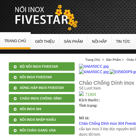
TRANG CHỦ
GIỚI THIỆU
SẢN PHẨM
NỒI HẤP
TIN TỨC
»
»
Trang Chủ
Sản Phẩm
Chảo 
BỘ NỒI INOX FIVESTAR
NỒI INOX FIVESTAR
Chảo Chống Dính inox 
XỬNG HẤP INOX FIVESTAR
Số Lượt Xem
71904
CHẢO INOX CHỐNG DÍNH
Kích thước:
Tình trạng:
NỒI INOX 304
Mô tả:
NỒI INOX NHẬP KHẨU
Chảo Chống Dính inox 304 Fivest
cấu tạo inox 3 lớp đúc nguyên kh
NỒI CHẢO GANG USA
được tốt hơn.