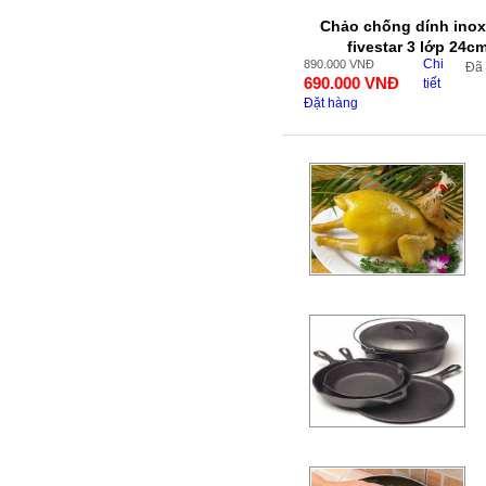
Chảo chống dính inox
fivestar 3 lớp 24c
Chi
890.000
VNĐ
Đã
690.000
VNĐ
tiết
Đặt hàng