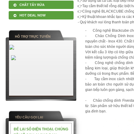
👉Sử dụng tất cả các loại bếp như b
CHẤT TẨY RỬA
👉Tay cầm thiết kế rỗng đặc biệt 
👉Công nghệ BLACKCUBE chống t
HOT DEAL NOW
👉Kỹ thuật khoan khắc tạo ra các 
- Quý khách vui lòng thanh toán p
-
Công nghệ Blackcube chốn
- Chảo Chống Dính Inox 304
HỖ TRỢ TRỰC TUYẾN
nguyên chất - Inox 430. Chất 
toàn cho sức khỏe người dùn
Với kết cấu 3 lớp có lớp giữa
kiệm năng lượngvà chống chá
- Công nghệ chống dính Bla
bằng kim loại, giúp thứcăn k
dưỡng có trong thực phẩm. Bề
- Tay cầm inox cách nhiệt t
bảo an toàn cho người sử dụn
gian bếp luôn gọn gàng, sạch
- Chảo chống dính Fivestar 3
từ. Sản phẩm sở hữu thiết kế
gia đình bạn.
YỀU CẦU GỌI LẠI
ĐỂ LẠI SỐ ĐIỆN THOẠI. CHÚNG