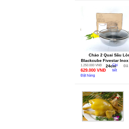
Chảo 2 Quai Sâu Lò
Blackcube Fivestar Inox
Chi
1.250.000
VNĐ
24cm
Đã
629.000
VNĐ
tiết
Đặt hàng