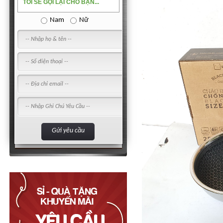
TÔI SẼ GỌI LẠI CHO BẠN...
Nam
Nữ