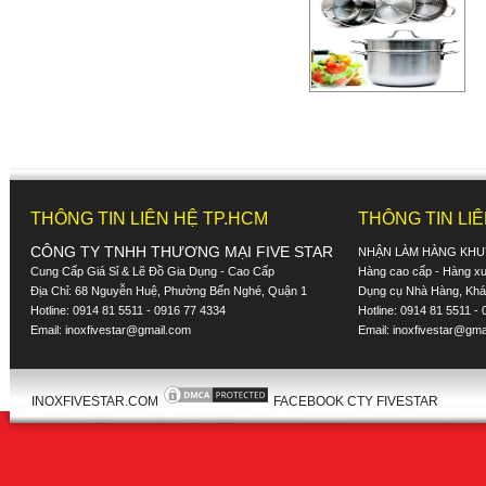
THÔNG TIN LIÊN HỆ TP.HCM
THÔNG TIN LI
CÔNG TY TNHH THƯƠNG MẠI FIVE STAR
NHẬN LÀM HÀNG KHU
Cung Cấp Giá Sỉ & Lẽ Đồ Gia Dụng - Cao Cấp
Hàng cao cấp - Hàng xuấ
Địa Chỉ: 68 Nguyễn Huệ, Phường Bến Nghé, Quận 1
Dụng cụ Nhà Hàng, Khác
Hotline: 0914 81 5511 - 0916 77 4334
Hotline: 0914 81 5511 -
Email:
inoxfivestar@gmail.com
Email:
inoxfivestar@gma
INOXFIVESTAR.COM
FACEBOOK CTY FIVESTAR