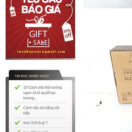
TIN ĐỌC NHIỀU NHẤT
10 Cách ướp thịt nướng
ngon và bí quyết tạo
hương...
Cách nấu xôi bằng nồi
hấp
Inox 316 là gì ?