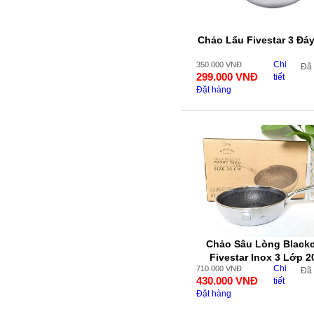
Chảo Lẩu Fivestar 3 Đá
Chi
350.000
VNĐ
Đã
299.000
VNĐ
tiết
Đặt hàng
Chảo Sâu Lòng Black
Fivestar Inox 3 Lớp 
Chi
710.000
VNĐ
Đã
430.000
VNĐ
tiết
Đặt hàng