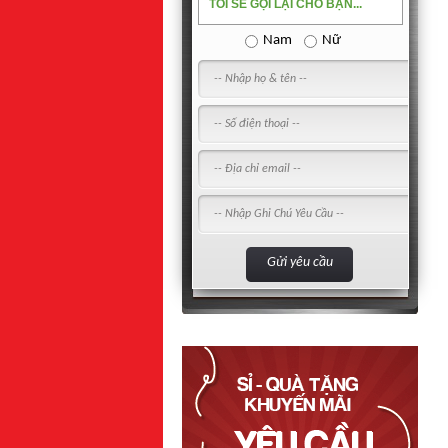
TÔI SẼ GỌI LẠI CHO BẠN...
Nam
Nữ