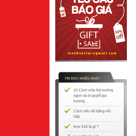
TIN ĐỌC NHIỀU NHẤT
10 Cách ướp thịt nướng
ngon và bí quyết tạo
hương...
Cách nấu xôi bằng nồi
hấp
Inox 316 là gì ?