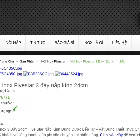
NỒI HẤP
TIN TỨC
BÁO GIÁ SỈ
INOX LÀ GÌ
LIÊN HỆ
»
»
»
Trang Chủ
Sản Phẩm
Nồi Inox Fivestar
Nồi Inox Fivestar 3 Đáy Nắp Kính 24cm
 inox Fivestar 3 đáy nắp kính 24cm
Lượt Xem
76771
h thước:
 trạng:
ả:
Inox 3 Đáy 24cm Five Star Nắp Kính Dùng Được Bếp Từ – Vật Dụng Thiết Thực C
ý khách vui lòng thanh toán phí vận chuyển khi nhận hàng.
Click vào đây
để xem chi