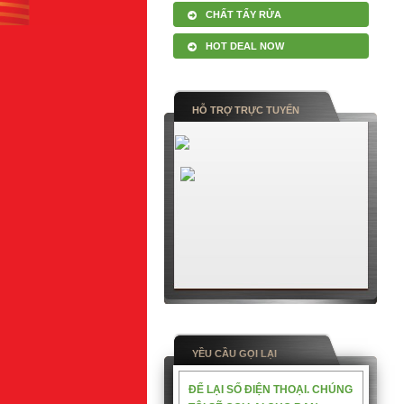
CHẤT TẨY RỬA
HOT DEAL NOW
HỖ TRỢ TRỰC TUYẾN
YỀU CẦU GỌI LẠI
ĐỂ LẠI SỐ ĐIỆN THOẠI. CHÚNG