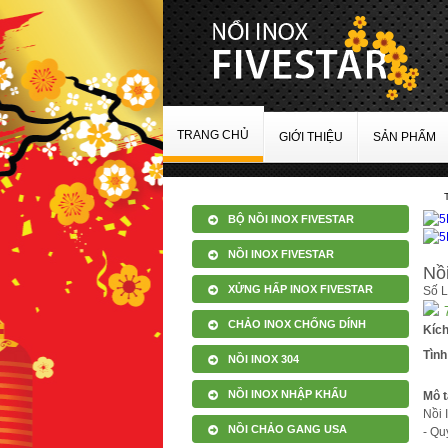
TRANG CHỦ
GIỚI THIỆU
SẢN PHẨM
BỘ NỒI INOX FIVESTAR
NỒI INOX FIVESTAR
Nồi
XỬNG HẤP INOX FIVESTAR
Số 
CHẢO INOX CHỐNG DÍNH
Kíc
Tình
NỒI INOX 304
NỒI INOX NHẬP KHẨU
Mô t
Nồi 
NỒI CHẢO GANG USA
- Qu