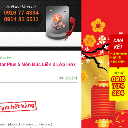
HotLine Mua Lẻ
0916 77 4334
0914 81 5511
g của chúng tôi !
 Inox 304
tar Plus 5 Món Đúc Liền 3 Lớp Inox
206291
món: (đường kính miêng x chiều cao)