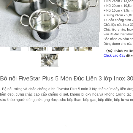
+ Nồi 24cm x 13,5cm 
+ Nồi 20cm x 10,5cm 
+ Nồi 16cm x 9,5cm +
+ Xững 24cm x 9,0
+ Chảo chống dính
Chất liệu nồi: Inox 
Chất liệu chảo: Ino
vân đá đặc biệt kh
Bảo hành 25 năm ch
Dùng được cho các l
- Quý khách vui lò
Click vào đây
để xe
Bộ nồi FiveStar Plus 5 Món Đúc Liền 3 lớp Inox 3
- Bộ nồi, xửng và chảo chống dính Fivestar Plus 5 món 3 lớp thân đúc đáy liền đượ
bền đẹp, cứng chắc cao cấp chống gỉ sét, không bị oxy hóa và không tương tác
sức khỏe người dùng, sử dụng được cho bếp than, bếp gas, bếp điện, bếp từ và m