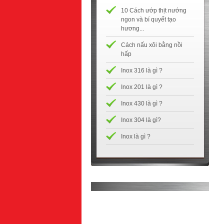
10 Cách ướp thịt nướng
ngon và bí quyết tạo
hương...
Cách nấu xôi bằng nồi
hấp
Inox 316 là gì ?
Inox 201 là gì ?
Inox 430 là gì ?
Inox 304 là gì?
Inox là gì ?