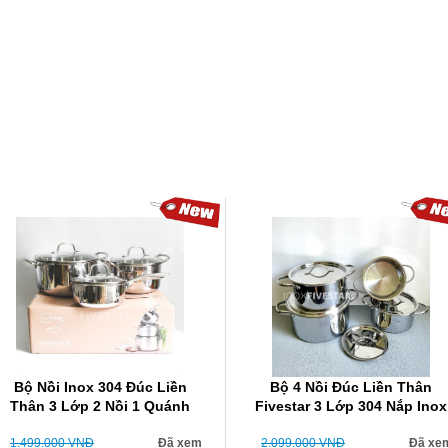
Bộ Nồi Inox 304 Đúc Liền
Bộ 4 Nồi Đúc Liền Thân
Thân 3 Lớp 2 Nồi 1 Quánh
Fivestar 3 Lớp 304 Nắp Inox
1.499.000
VNĐ
Đã xem
2.099.000
VNĐ
Đã xe