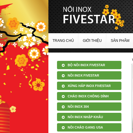
TRANG CHỦ
GIỚI THIỆU
SẢN PHẨM
BỘ NỒI INOX FIVESTAR
NỒI INOX FIVESTAR
XỬNG HẤP INOX FIVESTAR
CHẢO INOX CHỐNG DÍNH
NỒI INOX 304
NỒI INOX NHẬP KHẨU
NỒI CHẢO GANG USA