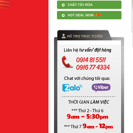
CHẤT TẨY RỬA
HOT DEAL NOW
HỖ TRỢ TRỰC TUYẾN