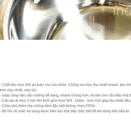
- Chất liệu Inox 304 an toàn cho sức khỏe. Chống oxi hóa, thu nhiệt nhanh, tỏa nh
tinh chịu nhiệt, chịu lực.
- Giúp công việc nấu nướng dễ dàng, nhanh chóng hơn, và làm cho căn bếp nhà b
- Cấu tạo từ Inox 3 lớp liền khối gồm Inox 304 - nhôm - Inox 430 giúp tỏa nhiệt đều, 
- Chảo phủ thêm lớp chống dính đặc biệt không chứa FPOA
- Bộ nồi và chảo sử dụng được trên mọi loại bếp. Đặc biệt tốt khi dùng trên bếp từ.