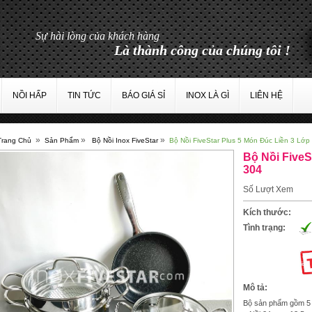
Sự hài lòng của khách hàng
Là thành côn
NỒI HẤP
TIN TỨC
BÁO GIÁ SỈ
INOX LÀ GÌ
LIÊN HỆ
»
»
»
Trang Chủ
Sản Phẩm
Bộ Nồi Inox FiveStar
Bộ Nồi FiveStar Plus 5 Món Đúc Liền 3 Lớp
Bộ Nồi FiveS
304
Số Lượt Xem
Kích thước:
Tình trạng:
Mô tả:
Bộ sản phẩm gồm 5 