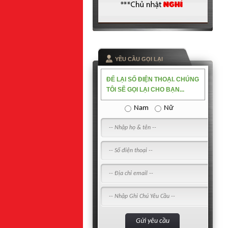
YỀU CẦU GỌI LẠI
ĐỂ LẠI SỐ ĐIỆN THOẠI. CHÚNG
TÔI SẼ GỌI LẠI CHO BẠN...
Nam
Nữ