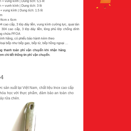
+ vung kính | Dung tích: 5,5 lít
+ vunh kính | Dung tích: 3 lít
 vung kính | Dung tích: 1.5 lít
cm
 24cm x 6cm
304 cao cấp, 3 lớp đáy liền, vung kính cường lực, quai tán
x 304 cao cấp, 3 lớp đáy liền, lòng phủ lớp chống dính
ông chứa PFOA
ính hãng, có phiếu bảo hành kèm theo
oại bếp như bếp gas, bếp từ, bếp hồng ngoại …
ng thanh toán phí vận chuyển khi nhận hàng.
m chi tiết thông tin phí vận chuyển.
04
c sản xuất tại Việt Nam, chất liệu Inox cao cấp
 hóa học với thực phẩm, đảm bảo an toàn cho
áy rửa chén.