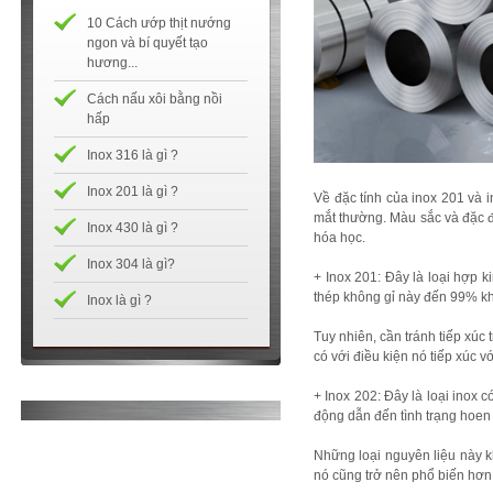
10 Cách ướp thịt nướng
ngon và bí quyết tạo
hương...
Cách nấu xôi bằng nồi
hấp
Inox 316 là gì ?
Inox 201 là gì ?
Về đặc tính của inox 201 và
mắt thường. Màu sắc và đặc đ
Inox 430 là gì ?
hóa học.
Inox 304 là gì?
+ Inox 201: Đây là loại hợp k
thép không gỉ này đến 99% khô
Inox là gì ?
Tuy nhiên, cần tránh tiếp xúc t
có với điều kiện nó tiếp xúc 
+ Inox 202: Đây là loại inox c
động dẫn đến tình trạng hoen 
Những loại nguyên liệu này k
nó cũng trở nên phổ biến hơn