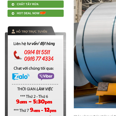
CHẤT TẨY RỬA
HOT DEAL NOW
HỖ TRỢ TRỰC TUYẾN