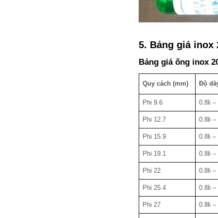
5. Bảng giá inox
Bảng giá ống inox 20
Quy cách (mm)
Độ dà
Phi 9.6
0.8li – 
Phi 12.7
0.8li – 
Phi 15.9
0.8li – 
Phi 19.1
0.8li – 
Phi 22
0.8li – 
Phi 25.4
0.8li – 
Phi 27
0.8li – 