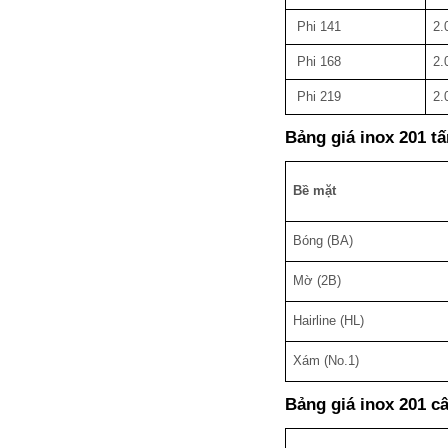
Phi 141
2.
Phi 168
2.
Phi 219
2.
Bảng giá inox 201 t
Bề mặt
Bóng (BA)
Mờ (2B)
Hairline (HL)
Xám (No.1)
Bảng giá inox 201 c