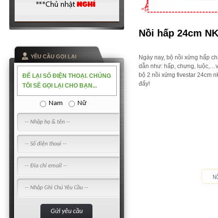
Nồi hấp
24cm NK 
YỀU CẦU GỌI LẠI
Ngày nay, bộ nồi xửng hấp ch
dẫn như: hấp, chưng, luộc,…v
bộ 2 nồi xửng fivestar 24cm n
ĐỂ LẠI SỐ ĐIỆN THOẠI. CHÚNG
đấy!
TÔI SẼ GỌI LẠI CHO BẠN...
Nam
Nữ