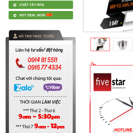
CHẤT TẨY RỬA
HOT DEAL NOW
HỖ TRỢ TRỰC TUYẾN