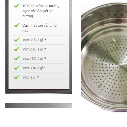
10 Cách ướp thịt nướng
ngon và bí quyết tạo
hương...
Cách nấu xôi bằng nồi
hấp
Inox 316 là gì ?
Inox 201 là gì ?
Inox 430 là gì ?
Inox 304 là gì?
Inox là gì ?