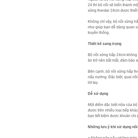
24 thì bộ nồi sẽ biến thành 
xửng fivestar 24cm được thiế
Không chỉ vậy, bộ nồi xửng hấ
như giúp bạn dễ dàng quan sá
truyền thống.
Thiết kế sang trọng
Bộ nồi xửng hấp 24cm không c
ăn trở nên bắt mắt, đảm bảo a
Bên cạnh, bộ nồi xửng hấp fiv
nấu nướng. Đặc biệt, quai nồi
lót tay.
Dễ sử dụng
Một điểm đặc biệt nữa của bộ 
được trên nhiều loại bếp khá
bạn tiết kiệm được khoản chi 
Những lưu ý khi sử dụng nồi