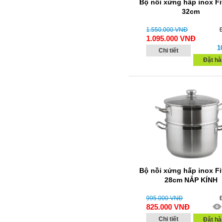
Bộ nồi xửng hấp inox Fi
32cm
1.550.000
VNĐ
1.095.000
VNĐ
1
Chi tiết
Đặt hà
Bộ nồi xửng hấp inox Fi
28cm NẮP KÍNH
995.000
VNĐ
825.000
VNĐ
Chi tiết
Đặt hà