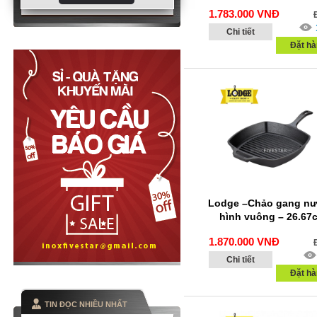
1.783.000
VNĐ
Chi tiết
Đặt hà
Lodge –Chảo gang n
hình vuông – 26.67
1.870.000
VNĐ
Chi tiết
Đặt hà
TIN ĐỌC NHIỀU NHẤT