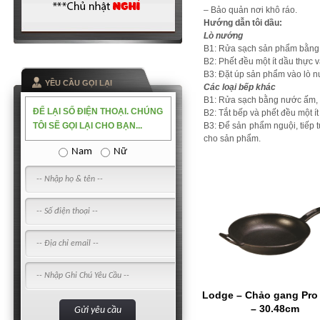
– Bảo quản nơi khô ráo.
Hướng dẫn tôi dầu:
Lò nướng
B1: Rửa sạch sản phẩm bằng 
B2: Phết đều một ít dầu thực 
B3: Đặt úp sản phẩm vào lò n
YỀU CẦU GỌI LẠI
Các loại bếp khác
B1: Rửa sạch bằng nước ấm, 
ĐỂ LẠI SỐ ĐIỆN THOẠI. CHÚNG
B2: Tắt bếp và phết đều một í
TÔI SẼ GỌI LẠI CHO BẠN...
B3: Để sản phẩm nguội, tiếp t
cho sản phẩm.
Nam
Nữ
Lodge – Chảo gang Pro
– 30.48cm