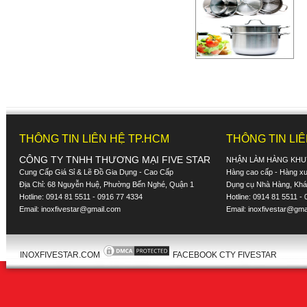
THÔNG TIN LIÊN HỆ TP.HCM
THÔNG TIN LI
CÔNG TY TNHH THƯƠNG MẠI FIVE STAR
NHẬN LÀM HÀNG KHU
Cung Cấp Giá Sỉ & Lẽ Đồ Gia Dụng - Cao Cấp
Hàng cao cấp - Hàng xuấ
Địa Chỉ: 68 Nguyễn Huệ, Phường Bến Nghé, Quận 1
Dụng cụ Nhà Hàng, Khác
Hotline: 0914 81 5511 - 0916 77 4334
Hotline: 0914 81 5511 -
Email:
inoxfivestar@gmail.com
Email:
inoxfivestar@gma
INOXFIVESTAR.COM
FACEBOOK CTY FIVESTAR