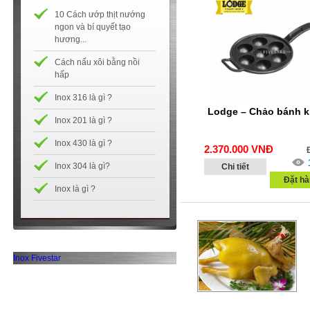
10 Cách ướp thịt nướng
ngon và bí quyết tạo
hương...
Cách nấu xôi bằng nồi
hấp
Inox 316 là gì ?
Lodge – Chảo bánh k
Inox 201 là gì ?
Inox 430 là gì ?
2.370.000
VNĐ
Inox 304 là gì?
Chi tiết
Đặt hà
Inox là gì ?
Inox Fivestar