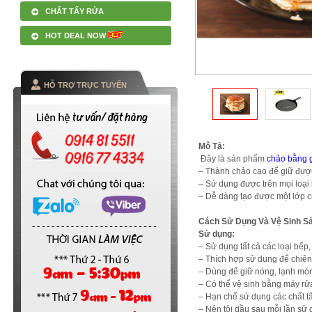
CHẤT TẨY RỬA
HOT DEAL NOW
HỖ TRỢ TRỰC TUYẾN
Mô Tả:
Đây là sản phẩm
chảo bằng 
– Thành chảo cao để giữ đượ
– Sử dụng được trên mọi loại 
– Dễ dàng tạo được một lớp c
Cách Sử Dụng Và Vệ Sinh S
Sử dụng:
– Sử dụng tất cả các loại bếp,
– Thích hợp sử dụng để chiên
– Dùng để giữ nóng, lạnh món
– Có thể vệ sinh bằng máy rử
– Hạn chế sử dụng các chất tẩ
– Nên tôi dầu sau mỗi lần sử 