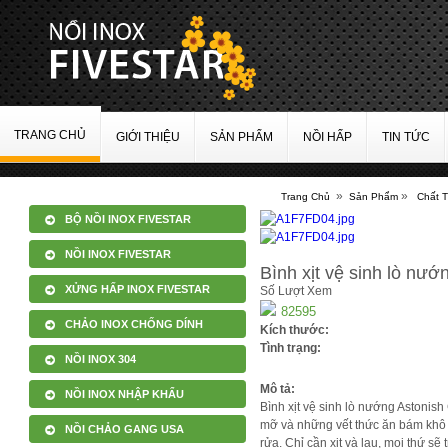
TRANG CHỦ
GIỚI THIỆU
SẢN PHẨM
NỒI HẤP
TIN TỨC
»
»
Trang Chủ
Sản Phẩm
Chất 
BỘ NỒI INOX FIVESTAR
NỒI INOX FIVESTAR
Bình xịt vệ sinh lò nư
XỬNG HẤP INOX FIVESTAR
Số Lượt Xem
82595
CHẢO INOX CHỐNG DÍNH
Kích thước:
Tình trạng:
NỒI INOX 304
Mô tả:
NỒI INOX NHẬP KHẨU
Bình xịt vệ sinh lò nướng Astonis
mỡ và những vết thức ăn bám khô ph
NỒI CHẢO GANG USA
rửa. Chỉ cần xịt và lau, mọi thứ sẽ