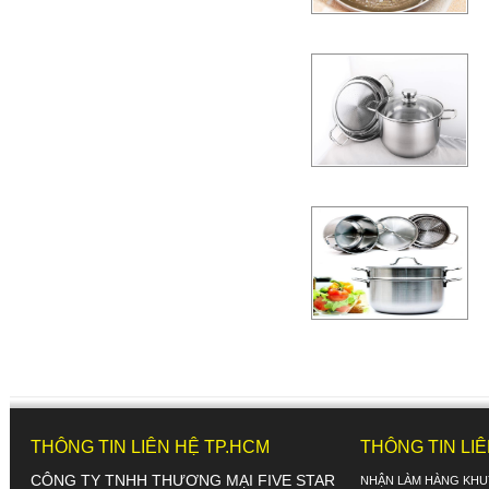
THÔNG TIN LIÊN HỆ TP.HCM
THÔNG TIN LI
CÔNG TY TNHH THƯƠNG MẠI FIVE STAR
NHẬN LÀM HÀNG KHU