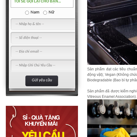
TÔI SẼ GỌI LẠI CHO BẠN...
Nam
Nữ
Sản phẩm đạt các tiêu chuẩn
động vật); Vegan (Không chứa
Biodegradable (Bao bì tự phâ
Sản phẩm đã được kiểm nghiệ
Vitreous Enamel Association).