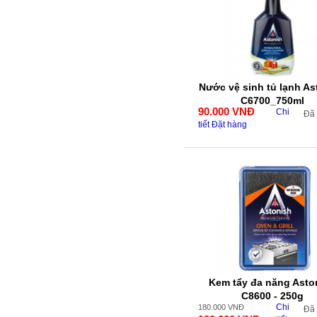
Nước vệ sinh tủ lạnh As
C6700_750ml
90.000
VNĐ
Chi
Đã
tiết
Đặt hàng
Kem tẩy đa năng Asto
C8600 - 250g
Chi
180.000
VNĐ
Đã