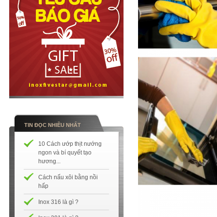
TIN ĐỌC NHIỀU NHẤT
10 Cách ướp thịt nướng
ngon và bí quyết tạo
hương...
Cách nấu xôi bằng nồi
hấp
Inox 316 là gì ?