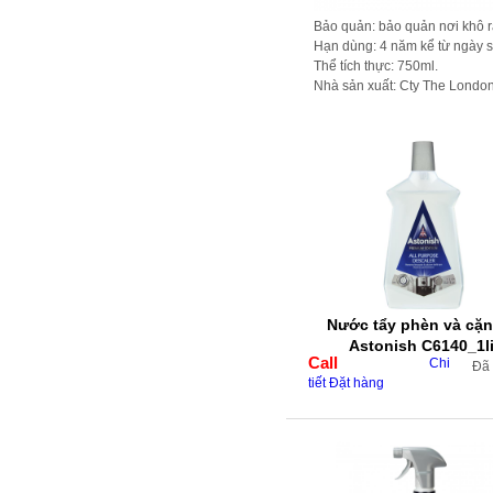
Bảo quản: bảo quản nơi khô r
Hạn dùng: 4 năm kể từ ngày sả
Thể tích thực: 750ml.
Nhà sản xuất: Cty The London 
Nước tẩy phèn và cặn
Astonish C6140_1li
Call
Chi
Đã
tiết
Đặt hàng