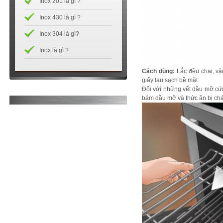
Inox 201 là gì ?
Inox 430 là gì ?
Inox 304 là gì?
Inox là gì ?
Cách dùng:
Lắc đều chai, vặ
giấy lau sạch bề mặt.
Đối với những vết dầu mỡ cứng 
bám dầu mỡ và thức ăn bị cháy