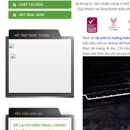
lại trong lò. Sản phẩm cũng có thể
CHẤT TẨY RỬA
- Quý khách vui lòng thanh toán p
HOT DEAL NOW
HỖ TRỢ TRỰC TUYẾN
Bình xịt
vệ sinh lò nướng Ast
bẩn dầu mỡ và những vết thức 
tháo rời mang đi rửa. Chỉ cần 
toàn mùi thức ăn còn lưu lại 
YỀU CẦU GỌI LẠI
ĐỂ LẠI SỐ ĐIỆN THOẠI. CHÚNG