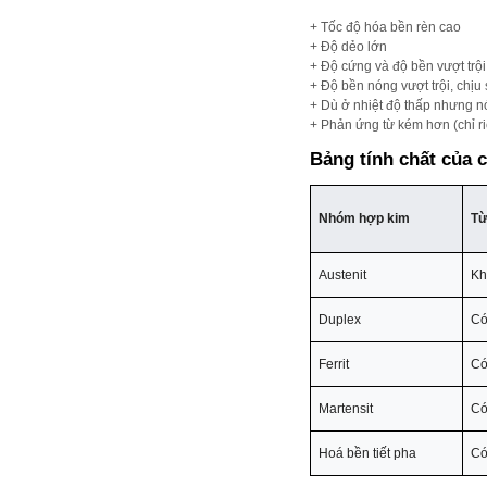
+ Tốc độ hóa bền rèn cao
+ Độ dẻo lớn
+ Độ cứng và độ bền vượt trội
+ Độ bền nóng vượt trội, chịu
+ Dù ở nhiệt độ thấp nhưng n
+ Phản ứng từ kém hơn (chỉ ri
Bảng tính chất của c
Nhóm hợp kim
Từ
Austenit
Kh
Duplex
C
Ferrit
C
Martensit
C
Hoá bền tiết pha
C