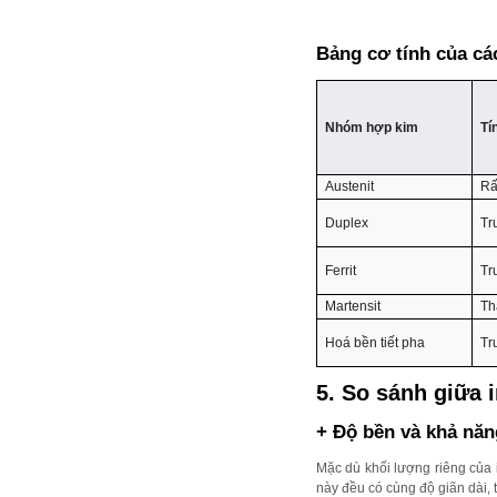
Bảng cơ tính của các
Nhóm hợp kim
Tí
Austenit
Rấ
Duplex
Tr
Ferrit
Tr
Martensit
Th
Hoá bền tiết pha
Tr
5. So sánh giữa 
+ Độ bền và khả năn
Mặc dù khối lượng riêng của 
này đều có cùng độ giãn dài, 