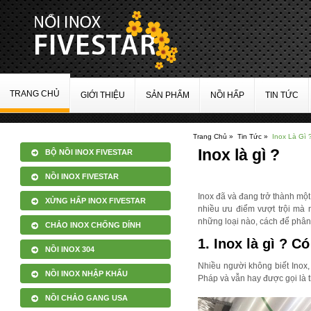
TRANG CHỦ
GIỚI THIỆU
SẢN PHẨM
NỒI HẤP
TIN TỨC
Trang Chủ »
Tin Tức »
Inox Là Gì 
Inox là gì ?
BỘ NỒI INOX FIVESTAR
NỒI INOX FIVESTAR
Inox đã và đang trở thành một
XỬNG HẤP INOX FIVESTAR
nhiều ưu điểm vượt trội mà 
những loại nào, cách để phân b
CHẢO INOX CHỐNG DÍNH
1.
Inox là gì ?
Có 
NỒI INOX 304
Nhiều người không biết Inox, 
NỒI INOX NHẬP KHẨU
Pháp và vẫn hay được gọi là t
NỒI CHẢO GANG USA