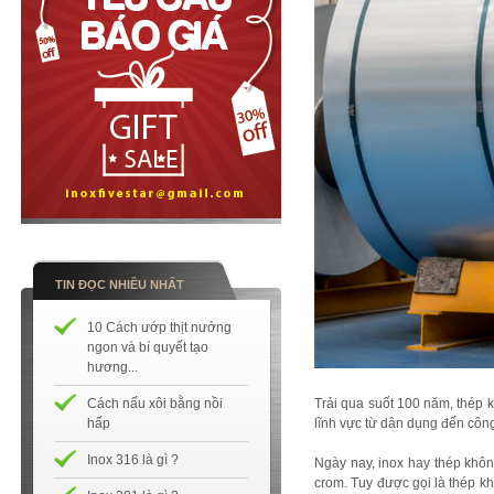
TIN ĐỌC NHIỀU NHẤT
10 Cách ướp thịt nướng
ngon và bí quyết tạo
hương...
Cách nấu xôi bằng nồi
Trải qua suốt 100 năm, thép 
hấp
lĩnh vực từ dân dụng đến côn
Inox 316 là gì ?
Ngày nay, inox hay thép khô
crom. Tuy được gọi là thép kh