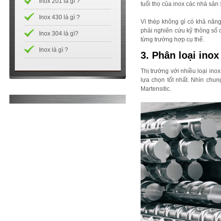
Inox 201 là gì ?
tuổi thọ của inox các nhà sản
Inox 430 là gì ?
Vì thép không gỉ có khả năn
phải nghiên cứu kỹ thông số c
Inox 304 là gì?
từng trường hợp cụ thể.
Inox là gì ?
3. Phân loại inox
Thị trường với nhiều loại in
lựa chọn tốt nhất. Nhìn chung
Martensitic.