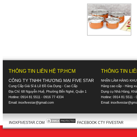
THÔNG TIN LIÊN HỆ TP.HCM
THÔNG TIN LI
CÔNG TY TNHH THƯƠNG MẠI FIVE STAR
NHẬN LÀM HÀNG KHU
Cung Cấp Giá Sỉ & Lẽ Đồ Gia Dụng - Cao Cấp
Hàng cao cấp - Hàng xuấ
Địa Chỉ: 68 Nguyễn Huệ, Phường Bến Nghé, Quận 1
Dụng cụ Nhà Hàng, Khác
Hotline: 0914 81 5511 - 0916 77 4334
Hotline: 0914 81 5511 -
Email:
inoxfivestar@gmail.com
Email:
inoxfivestar@gma
INOXFIVESTAR.COM
FACEBOOK CTY FIVESTAR