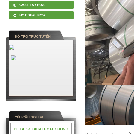
CHẤT TẨY RỬA
HOT DEAL NOW
HỖ TRỢ TRỰC TUYẾN
YỀU CẦU GỌI LẠI
ĐỂ LẠI SỐ ĐIỆN THOẠI. CHÚNG