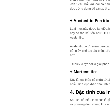
đến 17%. Đối với loại có hà
được ứng dụng để sản xuất các 
+ Austenitic-Ferritic
Loại inox này được lai giữa h
này có thể kể đến như LDX 2
Austenitic.
Austenitic có độ mềm dẻo ca
bột giấy, chế tạo tàu biển,...
hơn.
Duplex được coi là giải pháp 
+ Martensitic:
Đây là loại thép có chứa từ 
nhiều lĩnh vực khác nhau như c
4. Đặc tính của i
Sau khi đã hiểu inox sus là g
về phương diện chung thì các