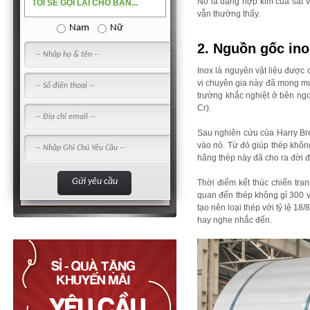
Nó là dạng hợp kim của sắt v
TÔI SẼ GỌI LẠI CHO BẠN...
vẫn thường thấy.
Nam
Nữ
2. Nguồn gốc ino
Inox là nguyên vật liệu được
vị chuyên gia này đã mong muố
trường khắc nghiệt ở bên ng
Cr).
Sau nghiên cứu của Harry Bre
vào nó. Từ đó giúp thép khôn
hãng thép này đã cho ra đời đ
Thời điểm kết thúc chiến tran
quan đến thép không gỉ 300 v
tạo nên loại thép với tỷ lệ 1
hay nghe nhắc đến.