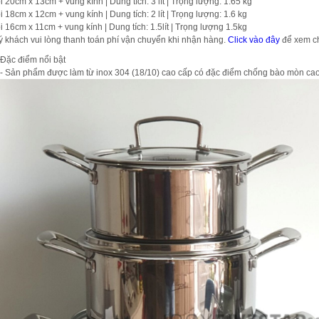
i 20cm x 13cm + vung kính | Dung tích: 3 lít | Trọng lượng: 1.65 kg
i 18cm x 12cm + vung kính | Dung tích: 2 lít | Trọng lượng: 1.6 kg
i 16cm x 11cm + vung kính | Dung tích: 1.5lít | Trọng lượng 1.5kg
ý khách vui lòng thanh toán phí vận chuyển khi nhận hàng.
Click vào đây
để xem chi
Đặc điểm nổi bật
- Sản phẩm được làm từ inox 304 (18/10) cao cấp có đặc điểm chống bào mòn cao