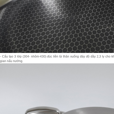
- Cấu tạo 3 lớp (304- nhôm-430) đúc liền từ thân xuống đáy độ dầy 2,3 ly cho kh
gian nấu nướng.