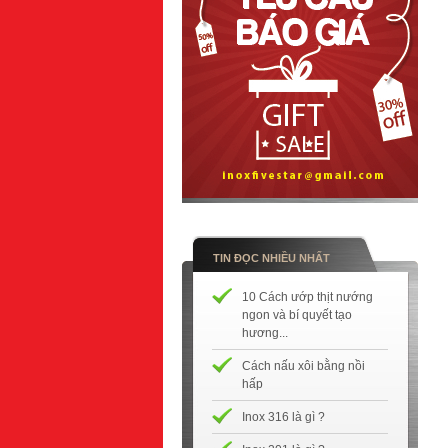
TIN ĐỌC NHIỀU NHẤT
10 Cách ướp thịt nướng
ngon và bí quyết tạo
hương...
Cách nấu xôi bằng nồi
hấp
Inox 316 là gì ?