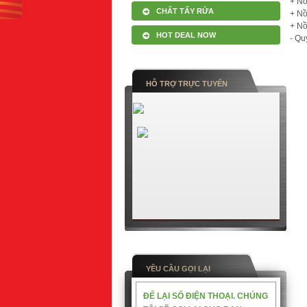
+ Nồ
CHẤT TẨY RỬA
+ Nồ
+ Nồ
HOT DEAL NOW
- Qu
HỖ TRỢ TRỰC TUYẾN
YỀU CẦU GỌI LẠI
ĐỂ LẠI SỐ ĐIỆN THOẠI. CHÚNG