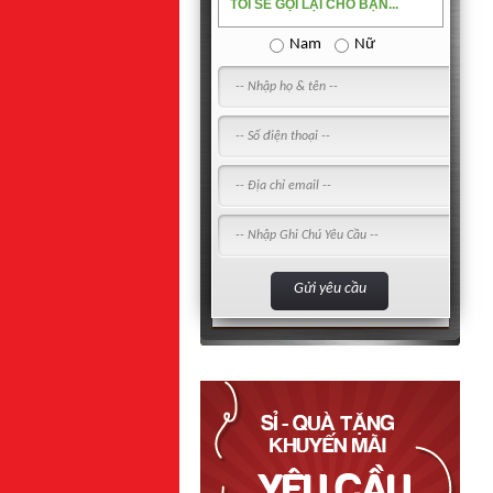
TÔI SẼ GỌI LẠI CHO BẠN...
Nam
Nữ