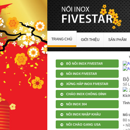
TRANG CHỦ
GIỚI THIỆU
SẢN PHẨM
BỘ NỒI INOX FIVESTAR
NỒI INOX FIVESTAR
Bộ
XỬNG HẤP INOX FIVESTAR
Số 
CHẢO INOX CHỐNG DÍNH
Kíc
Tình
NỒI INOX 304
NỒI INOX NHẬP KHẨU
Mô t
Bộ s
NỒI CHẢO GANG USA
+ Nồ