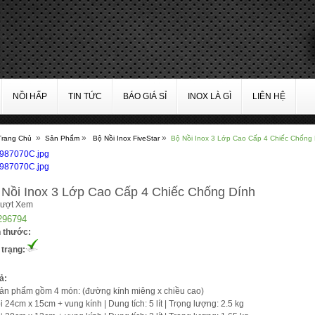
NỒI HẤP
TIN TỨC
BÁO GIÁ SỈ
INOX LÀ GÌ
LIÊN HỆ
»
»
»
Trang Chủ
Sản Phẩm
Bộ Nồi Inox FiveStar
Bộ Nồi Inox 3 Lớp Cao Cấp 4 Chiếc Chống
 Nồi Inox 3 Lớp Cao Cấp 4 Chiếc Chống Dính
Lượt Xem
296794
h thước:
 trạng:
ả:
ản phẩm gồm 4 món: (đường kính miêng x chiều cao)
i 24cm x 15cm + vung kính | Dung tích: 5 lít | Trọng lượng: 2.5 kg