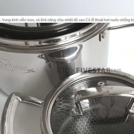
- Vung kính viền inox, có khả năng chịu nhiệt độ cao.Có lỗ thoát hơi nước chống t