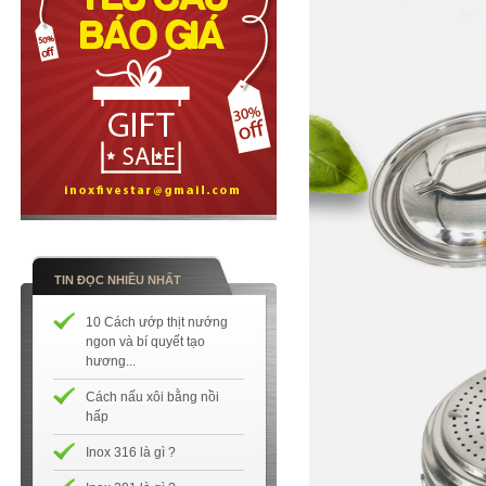
TIN ĐỌC NHIỀU NHẤT
10 Cách ướp thịt nướng
ngon và bí quyết tạo
hương...
Cách nấu xôi bằng nồi
hấp
Inox 316 là gì ?