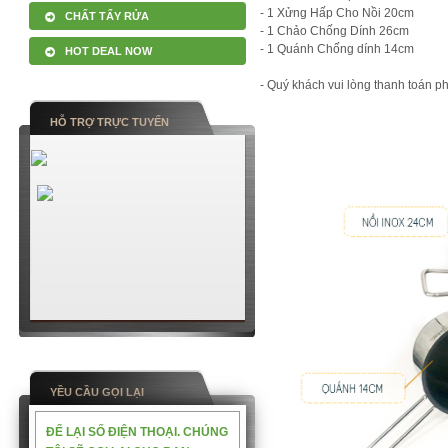
- 1 Xửng Hấp Cho Nồi 20cm
CHẤT TẨY RỬA
- 1 Chảo Chống Dính 26cm
- 1 Quánh Chống dính 14cm
HOT DEAL NOW
- Quý khách vui lòng thanh toán p
HỖ TRỢ TRỰC TUYẾN
YỀU CẦU GỌI LẠI
ĐỂ LẠI SỐ ĐIỆN THOẠI. CHÚNG