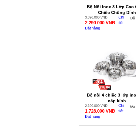
Bộ Nồi Inox 3 Lớp Cao 
Chiếc Chống Dính
Chi
3.390.000
VNĐ
Đã
2.290.000
VNĐ
tiết
Đặt hàng
Bộ nồi 4 chiếc 3 lớp in
nắp kính
Chi
2.190.000
VNĐ
Đã
1.728.000
VNĐ
tiết
Đặt hàng