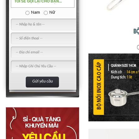
TÔI SẼ GỌI LẠI CHO BẠN...
Nam
Nữ