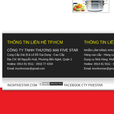
THÔNG TIN LIÊN HỆ TP.HCM
THÔNG TIN LI
CÔNG TY TNHH THƯƠNG MẠI FIVE STAR
NHẬN LÀM HÀNG KHU
Cung Cấp Giá Sỉ & Lẽ Đồ Gia Dụng - Cao Cấp
Hàng cao cấp - Hàng xuấ
Địa Chỉ: 68 Nguyễn Huệ, Phường Bến Nghé, Quận 1
Dụng cụ Nhà Hàng, Khác
Hotline: 0914 81 5511 - 0916 77 4334
Hotline: 0914 81 5511 -
Email:
inoxfivestar@gmail.com
Email:
inoxfivestar@gma
INOXFIVESTAR.COM
FACEBOOK CTY FIVESTAR