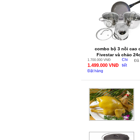
combo bộ 3 nồi cao 
Fivestar và chảo 24
Chi
1.700.000
VNĐ
Đã
1.499.000
VNĐ
tiết
Đặt hàng