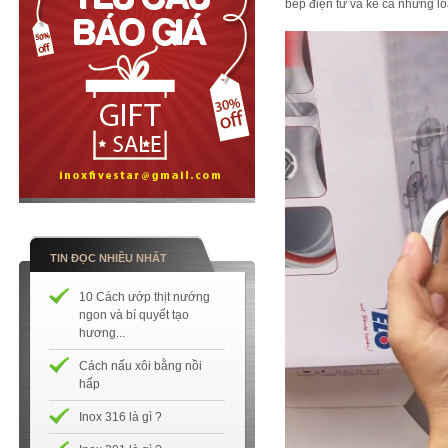
bếp điện từ và kể cả những loạ
TIN ĐỌC NHIỀU NHẤT
10 Cách ướp thịt nướng
ngon và bí quyết tạo
hương...
Cách nấu xôi bằng nồi
hấp
Inox 316 là gì ?