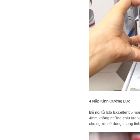
4 Nắp Kính Cường Lực
Bộ nồi từ Elo Excellent
5 món 
4mm không những chịu lực và c
cho người sử dụng, mang tín