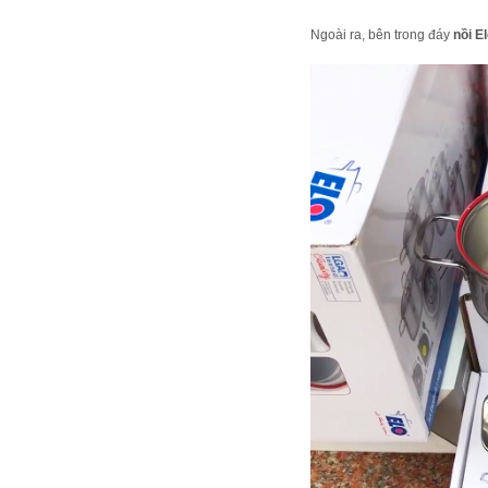
Ngoài ra, bên trong đáy
nồi E