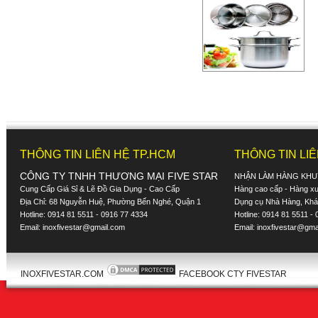
THÔNG TIN LIÊN HỆ TP.HCM
THÔNG TIN LI
CÔNG TY TNHH THƯƠNG MẠI FIVE STAR
NHẬN LÀM HÀNG KHU
Cung Cấp Giá Sỉ & Lẽ Đồ Gia Dụng - Cao Cấp
Hàng cao cấp - Hàng xuấ
Địa Chỉ: 68 Nguyễn Huệ, Phường Bến Nghé, Quận 1
Dụng cụ Nhà Hàng, Khác
Hotline: 0914 81 5511 - 0916 77 4334
Hotline: 0914 81 5511 -
Email:
inoxfivestar@gmail.com
Email:
inoxfivestar@gma
INOXFIVESTAR.COM
FACEBOOK CTY FIVESTAR