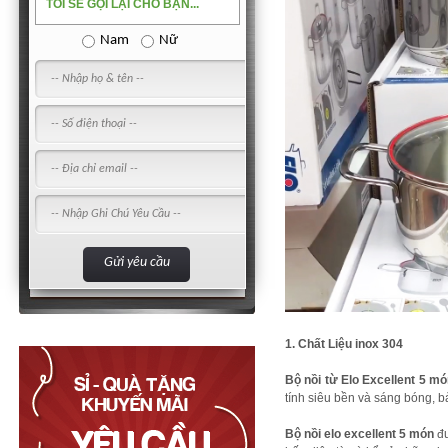
TÔI SẼ GỌI LẠI CHO BẠN...
Nam
Nữ
1. Chất Liệu inox 304
Bộ nồi từ Elo Excellent 5 m
tính siêu bền và sáng bóng, 
Bộ nồi elo excellent 5 món
đư