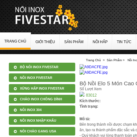
TRANG CHỦ
GIỚI THIỆU
SẢN PHẨM
NỒI HẤP
TIN TỨC
»
»
Trang Chủ
Sản Phẩm
Nồi I
BỘ NỒI INOX FIVESTAR
NỒI INOX FIVESTAR
Bộ Nồi Elo 5 Món Cao 
XỬNG HẤP INOX FIVESTAR
Số Lượt Xem
83012
CHẢO INOX CHỐNG DÍNH
Kích thước:
Tình trạng:
NỒI INOX 304
Mô tả:
NỒI INOX NHẬP KHẨU
Bên trong thành nồi được chạm kh
ăn, tạo ra thành phẩm đặc sắc và
NỒI CHẢO GANG USA
- Quý khách vui lòng thanh toán p