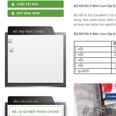
CHẤT TẨY RỬA
Bộ Nồi Elo 5 Món Cao Cấp Ex
HOT DEAL NOW
Bộ nồi từ Elo Excellent 5 l
Kong. Sản phẩm được kiểm ng
an toàn sức khỏe cho người ti
HỖ TRỢ TRỰC TUYẾN
Bộ Nồi Elo 5 Món Cao Cấp E
Đ
1 nồi
2
1 nồi
2
1 nồi
1 nồi
1 quánh
YỀU CẦU GỌI LẠI
ĐỂ LẠI SỐ ĐIỆN THOẠI. CHÚNG