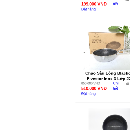
199.000
VNĐ
tiết
Đặt hàng
Chảo Sâu Lòng Black
Fivestar Inox 3 Lớp 
Chi
850.000
VNĐ
Đã
510.000
VNĐ
tiết
Đặt hàng