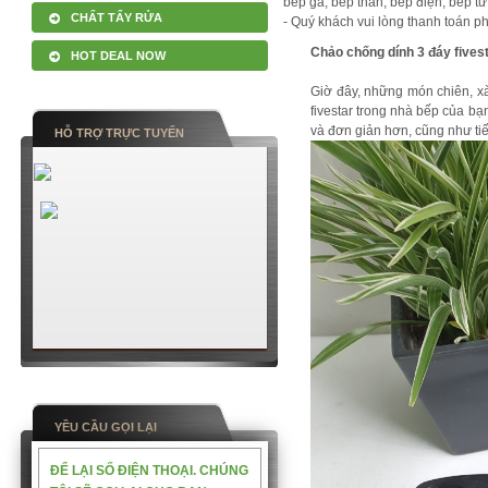
bếp ga, bếp than, bếp điện, bếp từ
CHẤT TẨY RỬA
- Quý khách vui lòng thanh toán p
Chảo chống dính 3 đáy fives
HOT DEAL NOW
Giờ đây, những món chiên, xà
fivestar trong nhà bếp của bạ
và đơn giản hơn, cũng như tiế
HỖ TRỢ TRỰC TUYẾN
YỀU CẦU GỌI LẠI
ĐỂ LẠI SỐ ĐIỆN THOẠI. CHÚNG