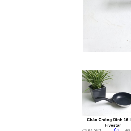
Chảo Chống Dính 16 
Fivestar
Chi
239.000
VNĐ
Đã