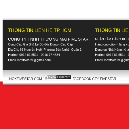
THÔNG TIN LIÊN HỆ TP.HCM
THÔNG TIN LI
CÔNG TY TNHH THƯƠNG MẠI FIVE STAR
NHẬN LÀM HÀNG KHU
Cung Cấp Giá Sỉ & Lẽ Đồ Gia Dụng - Cao Cấp
Hàng cao cấp - Hàng xuấ
Địa Chỉ: 68 Nguyễn Huệ, Phường Bến Nghé, Quận 1
Dụng cụ Nhà Hàng, Khác
Hotline: 0914 81 5511 - 0916 77 4334
Hotline: 0914 81 5511 -
Email:
inoxfivestar@gmail.com
Email:
inoxfivestar@gma
INOXFIVESTAR.COM
FACEBOOK CTY FIVESTAR