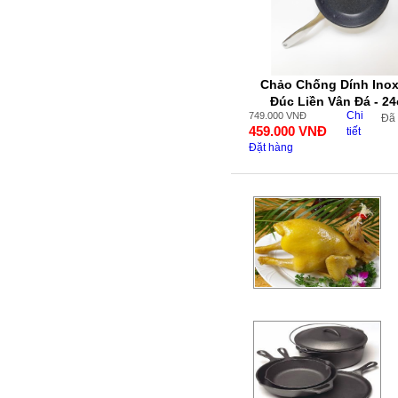
Chảo Chống Dính Inox
Đúc Liền Vân Đá - 2
Chi
749.000
VNĐ
Đã
459.000
VNĐ
tiết
Đặt hàng