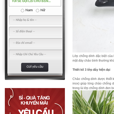
TÔI SẼ GỌI LẠI CHO BẠN...
Nam
Nữ
Lớp chống dính đặc biệt của
mặt đáy chảo bình thường kh
Thiết kế 3 lớp đáy hiện đại
Chảo chống dính được thiết k
inox) giúp lòng chảo chống 
trong là lớp chống dính đen b