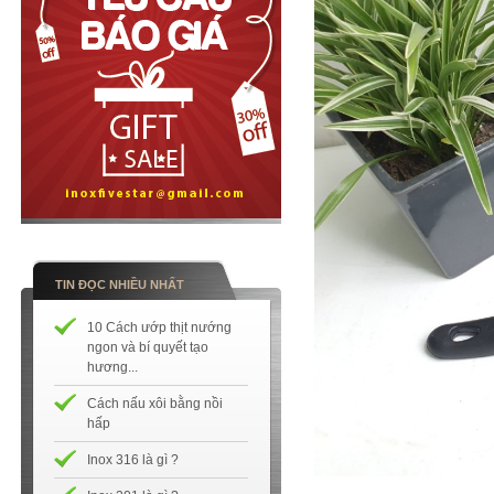
TIN ĐỌC NHIỀU NHẤT
10 Cách ướp thịt nướng
ngon và bí quyết tạo
hương...
Cách nấu xôi bằng nồi
hấp
Inox 316 là gì ?