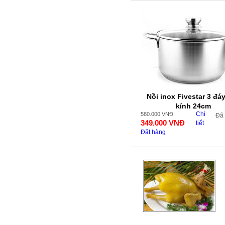
Nồi inox Fivestar 3 đá
kính 24cm
Chi
580.000
VNĐ
Đã
349.000
VNĐ
tiết
Đặt hàng