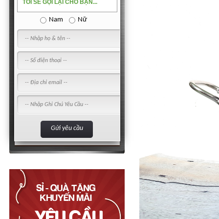
TÔI SẼ GỌI LẠI CHO BẠN...
Nam
Nữ