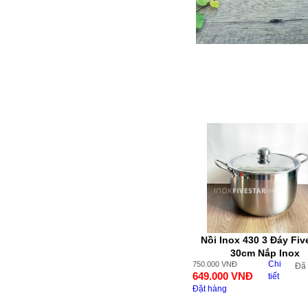
Nồi Inox 430 3 Đáy Fiv
30cm Nắp Inox
Chi
750.000
VNĐ
Đã
649.000
VNĐ
tiết
Đặt hàng