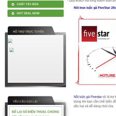
- Quý khách vui lòng thanh toán p
CHẤT TẨY RỬA
Nồi inox luộc gà FiveStar 2
HOT DEAL NOW
HỖ TRỢ TRỰC TUYẾN
Nồi luộc gà Fivestar
sẽ là trợ
dụng khi bạn cần chế biến đồ
YỀU CẦU GỌI LẠI
độc hại và dễ dàng chùi rửa.
ĐỂ LẠI SỐ ĐIỆN THOẠI. CHÚNG