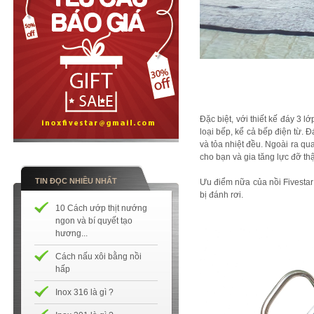
Đặc biệt, với thiết kế đáy 3 l
loại bếp, kể cả bếp điện từ. Đ
và tỏa nhiệt đều. Ngoài ra qu
cho bạn và gia tăng lực đỡ thật
TIN ĐỌC NHIỀU NHẤT
Ưu điểm nữa của nồi Fivestar
bị đánh rơi.
10 Cách ướp thịt nướng
ngon và bí quyết tạo
hương...
Cách nấu xôi bằng nồi
hấp
Inox 316 là gì ?