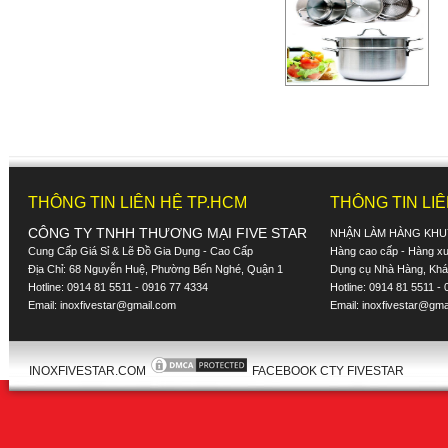
THÔNG TIN LIÊN HỆ TP.HCM
THÔNG TIN LI
CÔNG TY TNHH THƯƠNG MẠI FIVE STAR
NHẬN LÀM HÀNG KHU
Cung Cấp Giá Sỉ & Lẽ Đồ Gia Dụng - Cao Cấp
Hàng cao cấp - Hàng xuấ
Địa Chỉ: 68 Nguyễn Huệ, Phường Bến Nghé, Quận 1
Dụng cụ Nhà Hàng, Khác
Hotline: 0914 81 5511 - 0916 77 4334
Hotline: 0914 81 5511 -
Email:
inoxfivestar@gmail.com
Email:
inoxfivestar@gma
INOXFIVESTAR.COM
FACEBOOK CTY FIVESTAR