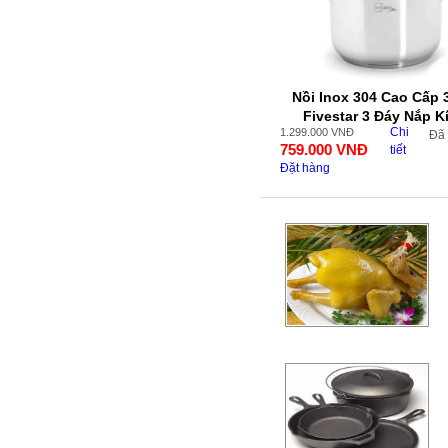
Nồi Inox 304 Cao Cấp
Fivestar 3 Đáy Nắp K
Chi
1.299.000
VNĐ
Đã
759.000
VNĐ
tiết
Đặt hàng