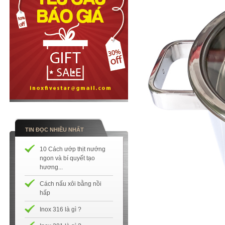
TIN ĐỌC NHIỀU NHẤT
10 Cách ướp thịt nướng
ngon và bí quyết tạo
hương...
Cách nấu xôi bằng nồi
hấp
Inox 316 là gì ?