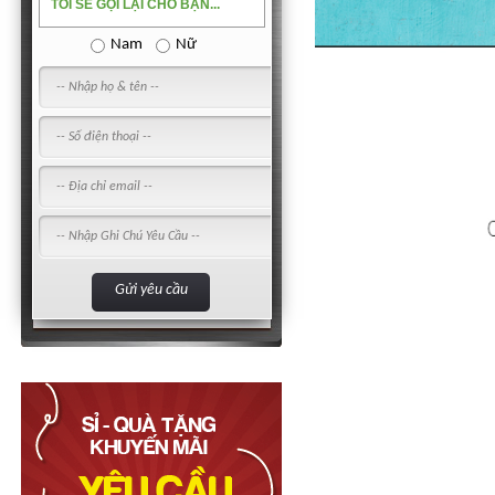
TÔI SẼ GỌI LẠI CHO BẠN...
Nam
Nữ