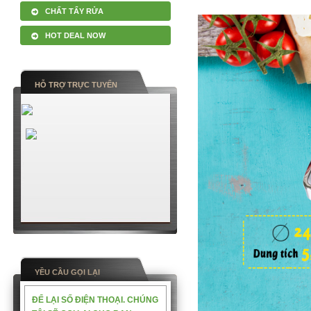
CHẤT TẨY RỬA
HOT DEAL NOW
HỖ TRỢ TRỰC TUYẾN
YỀU CẦU GỌI LẠI
ĐỂ LẠI SỐ ĐIỆN THOẠI. CHÚNG