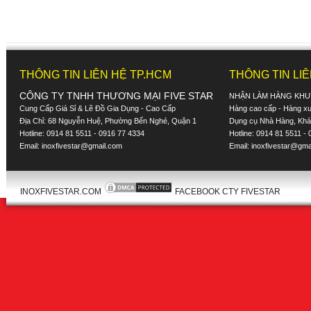
THÔNG TIN LIÊN HỆ TP.HCM
THÔNG TIN LI
CÔNG TY TNHH THƯƠNG MẠI FIVE STAR
NHẬN LÀM HÀNG KHU
Cung Cấp Giá Sỉ & Lẽ Đồ Gia Dụng - Cao Cấp
Hàng cao cấp - Hàng xuấ
Địa Chỉ: 68 Nguyễn Huệ, Phường Bến Nghé, Quận 1
Dụng cụ Nhà Hàng, Khác
Hotline: 0914 81 5511 - 0916 77 4334
Hotline: 0914 81 5511 -
Email:
inoxfivestar@gmail.com
Email:
inoxfivestar@gma
INOXFIVESTAR.COM
FACEBOOK CTY FIVESTAR