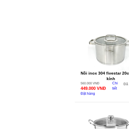
Nồi inox 304 fivestar 20
kính
Chi
560.000
VNĐ
Đã
449.000
VNĐ
tiết
Đặt hàng