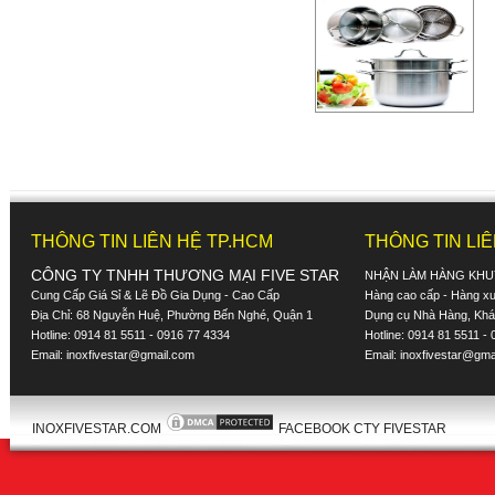
THÔNG TIN LIÊN HỆ TP.HCM
THÔNG TIN LI
CÔNG TY TNHH THƯƠNG MẠI FIVE STAR
NHẬN LÀM HÀNG KHU
Cung Cấp Giá Sỉ & Lẽ Đồ Gia Dụng - Cao Cấp
Hàng cao cấp - Hàng xuấ
Địa Chỉ: 68 Nguyễn Huệ, Phường Bến Nghé, Quận 1
Dụng cụ Nhà Hàng, Khác
Hotline: 0914 81 5511 - 0916 77 4334
Hotline: 0914 81 5511 -
Email:
inoxfivestar@gmail.com
Email:
inoxfivestar@gma
INOXFIVESTAR.COM
FACEBOOK CTY FIVESTAR