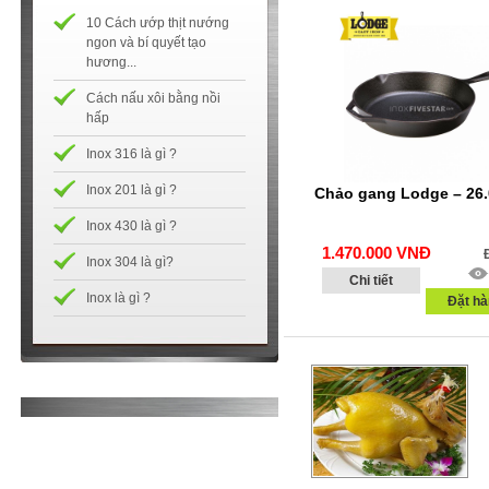
10 Cách ướp thịt nướng
ngon và bí quyết tạo
hương...
Cách nấu xôi bằng nồi
hấp
Inox 316 là gì ?
Inox 201 là gì ?
Chảo gang Lodge – 26
Inox 430 là gì ?
1.470.000
VNĐ
Inox 304 là gì?
Chi tiết
Inox là gì ?
Đặt hà