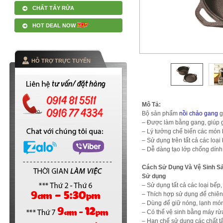
CHẤT TẨY RỬA
HOT DEAL NOW
HỖ TRỢ TRỰC TUYẾN
Mô Tả:
Bộ sản phẩm
nồi chảo gang
g
– Được làm bằng gang, giúp giữ
– Lý tưởng chế biến các món
– Sử dụng trên tất cả các loại
– Dễ dàng tạo lớp chống dính
Cách Sử Dụng Và Vệ Sinh S
Sử dụng
– Sử dụng tất cả các loại bếp,
– Thích hợp sử dụng để chiên
– Dùng để giữ nóng, lạnh món
– Có thể vệ sinh bằng máy rử
– Hạn chế sử dụng các chất tẩ