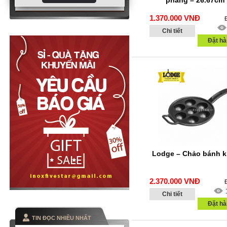
phẳng – 26.67cm
1.370.000
VNĐ
Chi tiết
Đặt hà
Lodge – Chảo bánh k
2.370.000
VNĐ
Chi tiết
Đặt hà
TIN ĐỌC NHIỀU NHẤT