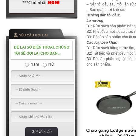
– Nên tôi dầu sau mỗi lần sử 
– Bảo quản nơi khô ráo.
Hướng dẫn tôi dầu:
Lò nướng
B1: Rửa sạch sản phẩm bằng 
B2: Phết đều một ít dầu thực 
YỀU CẦU GỌI LẠI
B3: Đặt úp sản phẩm vào lò n
Các loại bếp khác
ĐỂ LẠI SỐ ĐIỆN THOẠI. CHÚNG
B1: Rửa sạch bằng nước ấm, 
TÔI SẼ GỌI LẠI CHO BẠN...
B2: Tắt bếp và phết đều một í
B3: Để sản phẩm nguội, tiếp t
Nam
Nữ
cho sản phẩm.
Chảo gang Lodge nướn