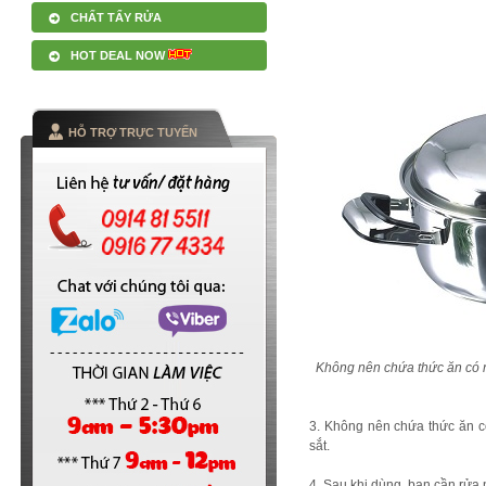
CHẤT TẨY RỬA
HOT DEAL NOW
HỖ TRỢ TRỰC TUYẾN
Không nên chứa thức ăn có nh
3. Không nên chứa thức ăn có
sắt.
4. Sau khi dùng, bạn cần rửa