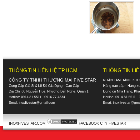
THÔNG TIN LIÊN HỆ TP.HCM
THÔNG TIN LI
CÔNG TY TNHH THƯƠNG MẠI FIVE STAR
NHẬN LÀM HÀNG KHU
Cung Cấp Giá Sỉ & Lẽ Đồ Gia Dụng - Cao Cấp
Hàng cao cấp - Hàng xuấ
Địa Chỉ: 68 Nguyễn Huệ, Phường Bến Nghé, Quận 1
Dụng cụ Nhà Hàng, Khác
Hotline: 0914 81 5511 - 0916 77 4334
Hotline: 0914 81 5511 -
Email:
inoxfivestar@gmail.com
Email:
inoxfivestar@gma
INOXFIVESTAR.COM
FACEBOOK CTY FIVESTAR