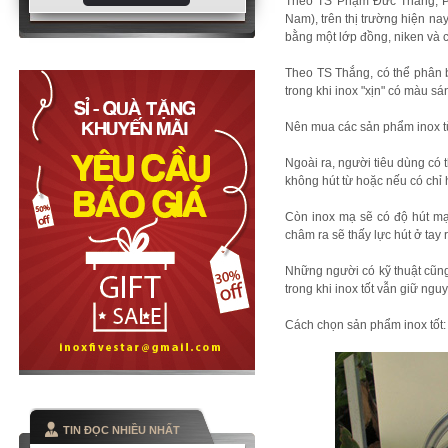
Theo TS Phạm Đức Thắng, Phâ
Nam), trên thị trường hiện nay
bằng một lớp đồng, niken và
Theo TS Thắng, có thể phân b
trong khi inox "xịn" có màu s
Nên mua các sản phẩm inox từ
Ngoài ra, người tiêu dùng có
không hút từ hoặc nếu có chỉ 
Còn inox mạ sẽ có độ hút mạn
châm ra sẽ thấy lực hút ở tay 
Những người có kỹ thuật cũng
trong khi inox tốt vẫn giữ ng
Cách chọn sản phẩm inox tốt:
TIN ĐỌC NHIỀU NHẤT