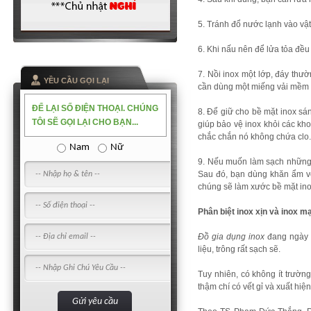
5. Tránh đổ nước lạnh vào vật
6. Khi nấu nên để lửa tỏa đề
7. Nồi inox một lớp, đáy thư
YỀU CẦU GỌI LẠI
cần dùng một miếng vải mềm t
ĐỂ LẠI SỐ ĐIỆN THOẠI. CHÚNG
8. Để giữ cho bề mặt inox s
TÔI SẼ GỌI LẠI CHO BẠN...
giúp bảo vệ inox khỏi các kho
chắc chắn nó không chứa clo.
Nam
Nữ
9. Nếu muốn làm sạch những 
Sau đó, bạn dùng khăn ẩm v
chúng sẽ làm xước bề mặt ino
Phân biệt inox xịn và inox m
Đồ gia dụng inox
đang ngày c
liệu, trông rất sạch sẽ.
Tuy nhiên, có không ít trườ
thậm chí có vết gỉ và xuất hiện 