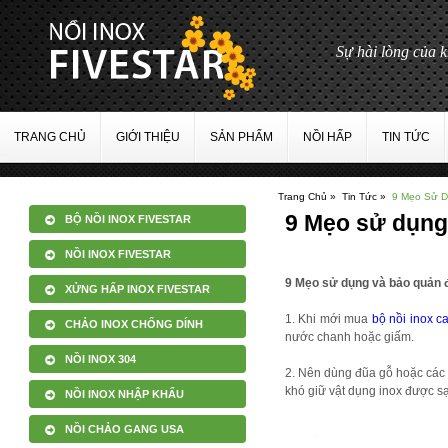
TRANG CHỦ
GIỚI THIỆU
SẢN PHẨM
NỒI HẤP
TIN TỨC
Trang Chủ »
Tin Tức »
9 Mẹo Sử D
9 Mẹo sử dụng
BỘ NỒI INOX FIVESTAR
NỒI INOX FIVESTAR
9 Mẹo sử dụng và bảo quản đ
XỬNG HẤP INOX FIVESTAR
1. Khi mới mua
bộ nồi inox c
CHẢO INOX CHỐNG DÍNH
nước chanh hoặc giấm.
NỒI INOX 304
2. Nên dùng đũa gỗ hoặc các 
khó giữ vật dụng inox được s
NỒI INOX NHẬP KHẨU
NỒI CHẢO GANG USA