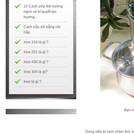
10 Cách ướp thịt nướng
ngon và bí quyết tạo
hương...
Cách nấu xôi bằng nồi
hấp
Inox 316 là gì ?
Inox 201 là gì ?
Inox 430 là gì ?
Inox 304 là gì?
Inox là gì ?
Bạn n
Dùng viên bi nam châm thử, lo