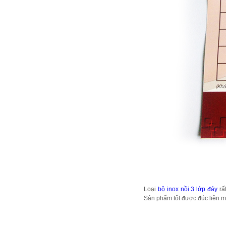
Loại
bộ inox nồi 3 lớp đáy
rấ
Sản phẩm tốt được đúc liền mộ