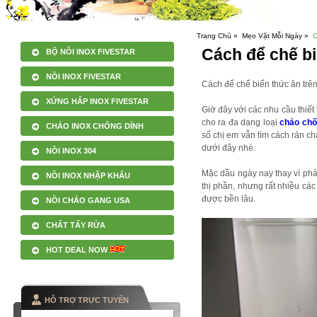
Trang Chủ »
Mẹo Vặt Mỗi Ngày »
C
Cách để chế bi
BỘ NỒI INOX FIVESTAR
NỒI INOX FIVESTAR
Cách để chế biến thức ăn trê
XỬNG HẤP INOX FIVESTAR
Giờ đây với các nhu cầu thiết
cho ra đa dạng loại
chảo chố
CHẢO INOX CHỐNG DÍNH
số chị em vẫn tìm cách rán ch
dưới đây nhé.
NỒI INOX 304
Mặc dầu ngày nay thay vì phả
NỒI INOX NHẬP KHẨU
thị phần, nhưng rất nhiều cá
được bền lâu.
NỒI CHẢO GANG USA
CHẤT TẨY RỬA
HOT DEAL NOW
HỖ TRỢ TRỰC TUYẾN