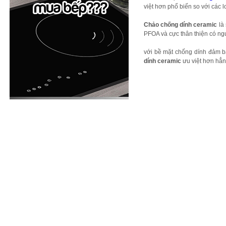
việt hơn phổ biến so với các l
Chảo chống dính ceramic
là 
PFOA và cực thân thiện có n
với bề mặt chống dính đảm bả
dính ceramic
ưu việt hơn hẳn