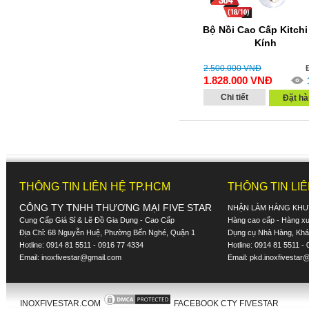
Bộ Nồi Cao Cấp Kitchi
Kính
2.500.000
VNĐ
1.828.000
VNĐ
Chi tiết
Đặt hà
THÔNG TIN LIÊN HỆ TP.HCM
THÔNG TIN LI
CÔNG TY TNHH THƯƠNG MẠI FIVE STAR
NHẬN LÀM HÀNG KHU
Cung Cấp Giá Sỉ & Lẽ Đồ Gia Dụng - Cao Cấp
Hàng cao cấp - Hàng xuấ
Địa Chỉ: 68 Nguyễn Huệ, Phường Bến Nghé, Quận 1
Dụng cụ Nhà Hàng, Khác
Hotline: 0914 81 5511 - 0916 77 4334
Hotline: 0914 81 5511 -
Email:
inoxfivestar@gmail.com
Email:
pkd.inoxfivestar
INOXFIVESTAR.COM
FACEBOOK CTY FIVESTAR