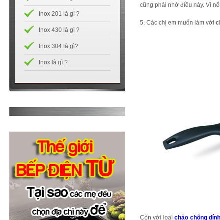
cũng phải nhớ điều này. Vì nế
Inox 201 là gì ?
5. Các chị em muốn làm với
c
Inox 430 là gì ?
Inox 304 là gì?
Inox là gì ?
Còn với loại
chảo chống dín