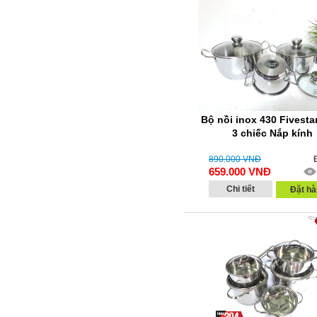
Bộ nồi inox 430 Fivesta
3 chiếc Nắp kính
890.000
VNĐ
659.000
VNĐ
Chi tiết
Đặt hà