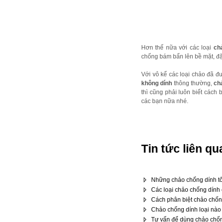
Hơn thế nữa với các loại
ch
chống bám bẩn lên bề mặt, đặ
Với vô kể các loại chảo đã đư
không dính
thông thường,
ch
thì cũng phải luôn biết các
các bạn nữa nhé.
Tin tức liên qu
Những chảo chống dính tốt
Các loại chảo chống dính 
Cách phân biệt chảo chốn
Chảo chống dính loại nào
Tư vấn để dùng chảo chốn