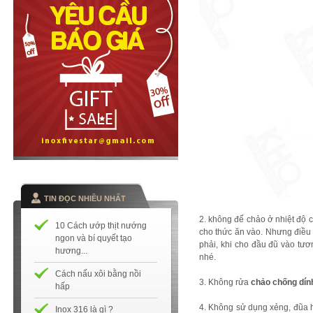
TIN ĐỌC NHIỀU NHẤT
2. không để chảo ở nhiệt độ 
10 Cách ướp thịt nướng
cho thức ăn vào. Nhưng điều
ngon và bí quyết tạo
phải, khi cho đầu đũ vào tư
hương...
nhé.
Cách nấu xôi bằng nồi
3. Không rửa
chảo chống dín
hấp
4. Không sử dụng xẻng, đũa h
Inox 316 là gì ?