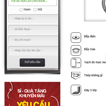
TÔI SẼ GỌI LẠI CHO BẠN...
Nam
Nữ