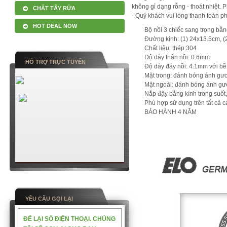
không gỉ dạng rỗng - thoát nhiệt. 
CHẤT TẨY RỬA
- Quý khách vui lòng thanh toán p
HOT DEAL NOW
Bộ nồi 3 chiếc sang trọng bằng
Đường kính: (1) 24x13.5cm, (
Chất liệu: thép 304
Độ dày thân nồi: 0.6mm
HỖ TRỢ TRỰC TUYẾN
Độ dày đáy nồi: 4.1mm với bề 
Mặt trong: đánh bóng ánh gư
Mặt ngoài: đánh bóng ánh g
Nắp đậy bằng kính trong suốt,
Phù hợp sử dụng trên tất cả c
BẢO HÀNH 4 NĂM
YỀU CẦU GỌI LẠI
ĐỂ LẠI SỐ ĐIỆN THOẠI. CHÚNG