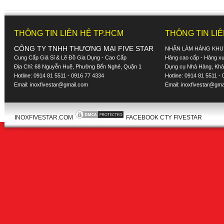
THÔNG TIN LIÊN HỆ TP.HCM
THÔNG TIN LI
CÔNG TY TNHH THƯƠNG MẠI FIVE STAR
NHẬN LÀM HÀNG KHU
Cung Cấp Giá Sỉ & Lẽ Đồ Gia Dụng - Cao Cấp
Hàng cao cấp - Hàng xuấ
Địa Chỉ: 68 Nguyễn Huệ, Phường Bến Nghé, Quận 1
Dụng cụ Nhà Hàng, Khác
Hotline: 0914 81 5511 - 0916 77 4334
Hotline: 0914 81 5511 -
Email:
inoxfivestar@gmail.com
Email:
inoxfivestar@gma
INOXFIVESTAR.COM
FACEBOOK CTY FIVESTAR