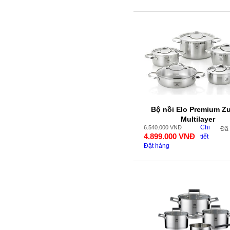
Bộ nồi Elo Premium Zu
Multilayer
Chi
6.540.000
VNĐ
Đã
4.899.000
VNĐ
tiết
Đặt hàng