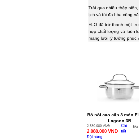
Trải qua nhiều thập niên
lịch và tối đa hóa công 
ELO đã trở thành một tr
hợp chất lượng và luôn 
mạng lưới lý tưởng phục v
Bộ nồi cao cấp 3 món E
Lagoon 3B
Chi
2.580.000
VNĐ
Đã
2.080.000
VNĐ
tiết
Đặt hàng