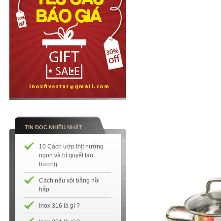
TIN ĐỌC NHIỀU NHẤT
10 Cách ướp thịt nướng
ngon và bí quyết tạo
hương...
Cách nấu xôi bằng nồi
hấp
Inox 316 là gì ?