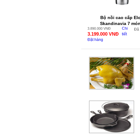
Bộ nồi cao cấp El
Skandinavia 7 mó
Chi
3.890.000
VNĐ
Đã
3.199.000
VNĐ
tiết
Đặt hàng