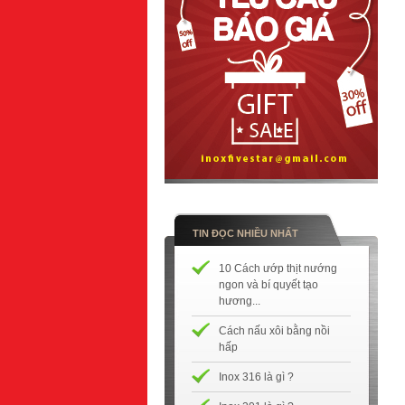
TIN ĐỌC NHIỀU NHẤT
10 Cách ướp thịt nướng
ngon và bí quyết tạo
hương...
Cách nấu xôi bằng nồi
hấp
Inox 316 là gì ?