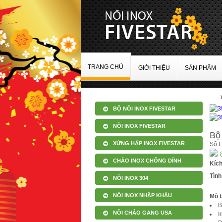
TRANG CHỦ
GIỚI THIỆU
SẢN PHẨM
BỘ NỒI INOX FIVESTAR
NỒI INOX FIVESTAR
Bộ 
XỬNG HẤP INOX FIVESTAR
Số 
CHẢO INOX CHỐNG DÍNH
Kíc
Tình
NỒI INOX 304
NỒI INOX NHẬP KHẨU
Mô t
B
NỒI CHẢO GANG USA
I