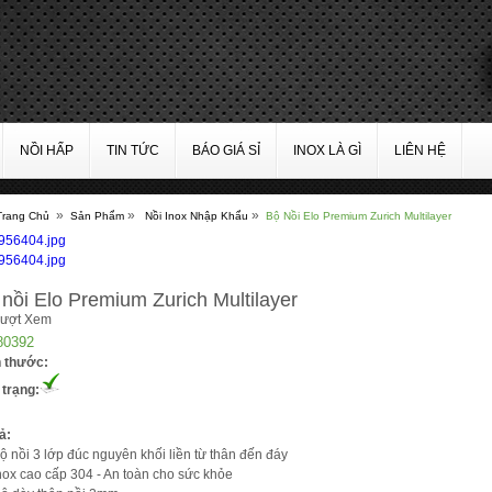
NỒI HẤP
TIN TỨC
BÁO GIÁ SỈ
INOX LÀ GÌ
LIÊN HỆ
»
»
»
Trang Chủ
Sản Phẩm
Nồi Inox Nhập Khẩu
Bộ Nồi Elo Premium Zurich Multilayer
nồi Elo Premium Zurich Multilayer
Lượt Xem
80392
h thước:
 trạng:
ả:
ộ nồi 3 lớp đúc nguyên khối liền từ thân đến đáy
nox cao cấp 304 - An toàn cho sức khỏe