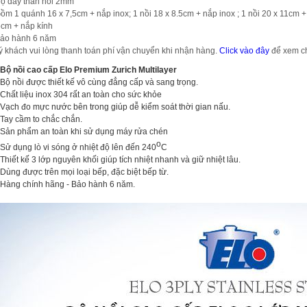
ộ dày thân nồi 2mm
ồm 1 quánh 16 x 7,5cm + nắp inox; 1 nồi 18 x 8.5cm + nắp inox ; 1 nồi 20 x 11cm +
5cm + nắp kính
ảo hành 6 năm
ý khách vui lòng thanh toán phí vận chuyển khi nhận hàng.
Click vào đây
để xem chi
Bộ nồi cao cấp Elo Premium Zurich Multilayer
Bộ nồi được thiết kế vô cùng đẳng cấp và sang trọng.
Chất liệu inox 304 rất an toàn cho sức khỏe
Vạch đo mực nước bên trong giúp dễ kiểm soát thời gian nấu.
Tay cầm to chắc chắn.
Sản phẩm an toàn khi sử dụng máy rửa chén
o
Sử dụng lò vi sóng ở nhiệt độ lên đến 240
C
Thiết kế 3 lớp nguyên khối giúp tích nhiệt nhanh và giữ nhiệt lâu.
Dùng được trên mọi loại bếp, đặc biệt bếp từ.
Hàng chính hãng - Bảo hành 6 năm.