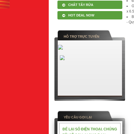
Đ
CHẤT TẨY RỬA
G
x 6.
HOT DEAL NOW
B
- Qu
HỖ TRỢ TRỰC TUYẾN
YỀU CẦU GỌI LẠI
ĐỂ LẠI SỐ ĐIỆN THOẠI. CHÚNG