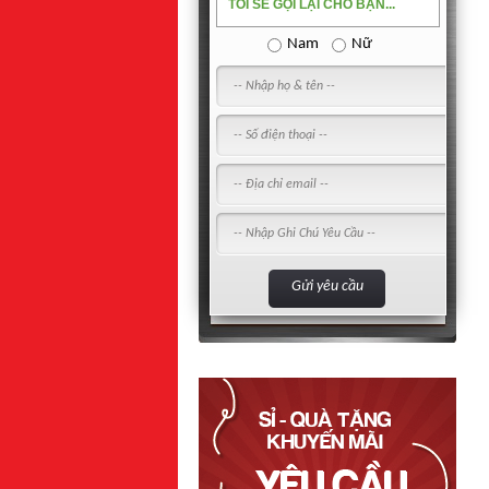
TÔI SẼ GỌI LẠI CHO BẠN...
Nam
Nữ