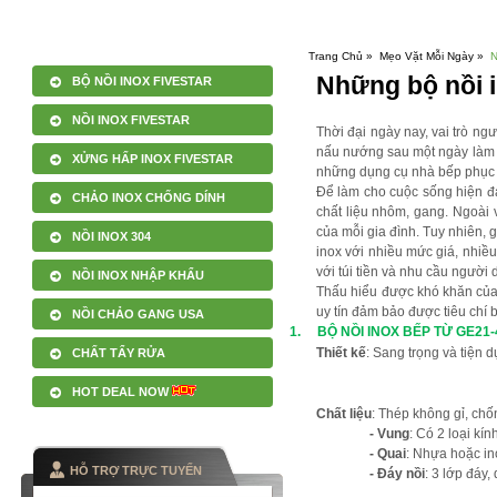
Trang Chủ »
Mẹo Vặt Mỗi Ngày »
N
Những bộ nồi i
BỘ NỒI INOX FIVESTAR
NỒI INOX FIVESTAR
Thời đại ngày nay, vai trò n
nấu nướng sau một ngày làm v
XỬNG HẤP INOX FIVESTAR
những dụng cụ nhà bếp phục v
Để làm cho cuộc sống hiện đạ
CHẢO INOX CHỐNG DÍNH
chất liệu nhôm, gang. Ngoài
của mỗi gia đình. Tuy nhiên, g
NỒI INOX 304
inox với nhiều mức giá, nhiề
với túi tiền và nhu cầu người 
NỒI INOX NHẬP KHẨU
Thấu hiểu được khó khăn của 
uy tín đảm bảo được tiêu chí b
NỒI CHẢO GANG USA
1
.
BỘ NỒI INOX BẾP TỪ GE21
Thiết kế
: Sang trọng và tiện 
CHẤT TẨY RỬA
HOT DEAL NOW
Chất liệu
: Thép không gỉ, chố
- Vung
: Có 2 loại kí
- Quai
: Nhựa hoặc in
HỖ TRỢ TRỰC TUYẾN
- Đáy nồi
: 3 lớp đáy