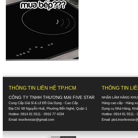
THÔNG TIN LIÊN HỆ TP.HCM
THÔNG TIN LI
CÔNG TY TNHH THƯƠNG MẠI FIVE STAR
NHẬN LÀM HÀNG KHU
Cung Cấp Giá Sỉ & Lẽ Đồ Gia Dụng - Cao Cấp
Hàng cao cấp - Hàng xuấ
Địa Chỉ: 68 Nguyễn Huệ, Phường Bến Nghé, Quận 1
Dụng cụ Nhà Hàng, Khác
Hotline: 0914 81 5511 - 0916 77 4334
Hotline: 0914 81 5511 -
Email:
inoxfivestar@gmail.com
Email:
pkd.inoxfivestar