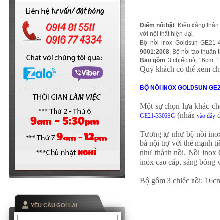
Điểm nổi bật
: Kiểu dáng thân
với nội thất hiện đại.
Bộ nồi inox Goldsun GE21
9001:2008
. Bộ nồi tạo thuận 
Bao gồm
: 3 chiếc nồi 16cm,
Quý khách có thể xem ch
BỘ NỒI INOX GOLDSUN GE
Một sự chọn lựa khác ch
(nhấn
đ
GE21-3306SG
vào
đây
Tương tự như bộ nồi ino
bà nội trợ với thế mạnh t
như thành nồi. Nồi inox G
inox cao cấp, sáng bóng 
Bộ gồm 3 chiếc nồi: 16c
YỀU CẦU GỌI LẠI