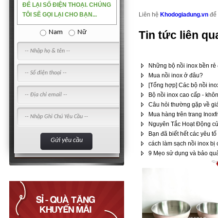
ĐỂ LẠI SỐ ĐIỆN THOẠI. CHÚNG
TÔI SẼ GỌI LẠI CHO BẠN...
Liên hệ
Khodogiadung.vn
để 
Nam
Nữ
Tin tức liên qu
Những bộ nồi inox bền rẻ 
Mua nồi inox ở đâu?
[Tổng hợp] Các bộ nồi ino
Bộ nồi inox cao cấp - khôn
Câu hỏi thường gặp về gi
Mua hàng trên trang Inoxfi
Nguyên Tắc Hoạt Động của
Bạn đã biết hết các yêu tố
cách làm sạch nồi inox bị 
9 Mẹo sử dụng và bảo quả