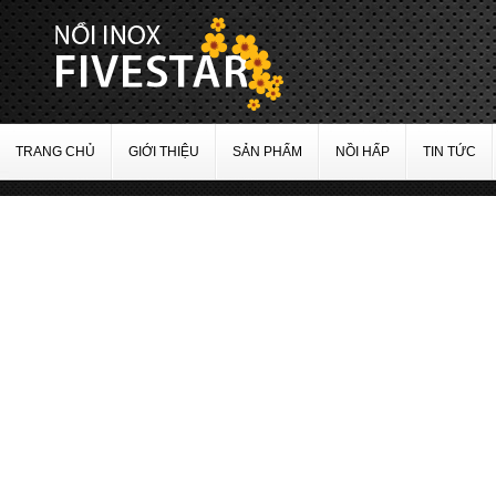
TRANG CHỦ
GIỚI THIỆU
SẢN PHẨM
NỒI HẤP
TIN TỨC