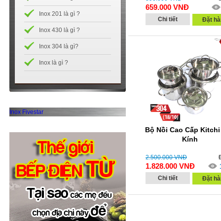
659.000
VNĐ
Inox 201 là gì ?
Chi tiết
Đặt hà
Inox 430 là gì ?
Inox 304 là gì?
Inox là gì ?
Inox Fivestar
Bộ Nồi Cao Cấp Kitchi
Kính
2.500.000
VNĐ
1.828.000
VNĐ
Chi tiết
Đặt hà