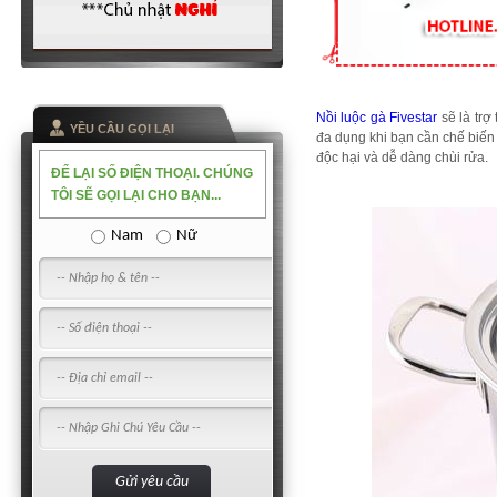
Nồi luộc gà Fivestar
sẽ là trợ
YỀU CẦU GỌI LẠI
đa dụng khi bạn cần chế biến 
độc hại và dễ dàng chùi rửa.
ĐỂ LẠI SỐ ĐIỆN THOẠI. CHÚNG
TÔI SẼ GỌI LẠI CHO BẠN...
Nam
Nữ