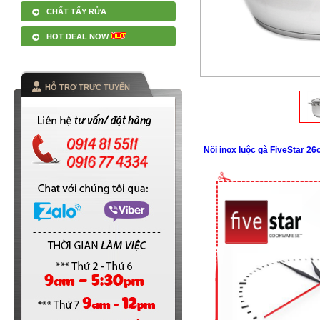
CHẤT TẨY RỬA
HOT DEAL NOW
HỖ TRỢ TRỰC TUYẾN
Nồi inox luộc gà FiveStar 2