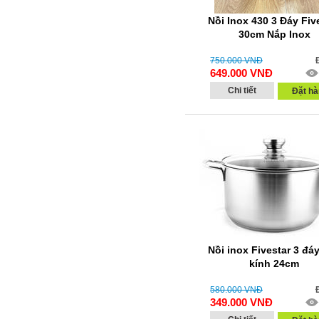
Nồi Inox 430 3 Đáy Fiv
30cm Nắp Inox
750.000
VNĐ
649.000
VNĐ
Chi tiết
Đặt hà
Nồi inox Fivestar 3 đá
kính 24cm
580.000
VNĐ
349.000
VNĐ