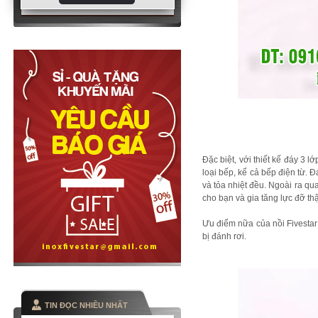
Đặc biệt, với thiết kế đáy 3 l
loại bếp, kể cả bếp điện từ. Đ
và tỏa nhiệt đều. Ngoài ra qu
cho bạn và gia tăng lực đỡ thật
Ưu điểm nữa của nồi Fivestar
bị đánh rơi.
TIN ĐỌC NHIỀU NHẤT