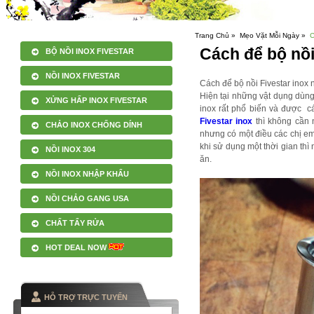
Trang Chủ »
Mẹo Vặt Mỗi Ngày »
C
Cách để bộ nồi
BỘ NỒI INOX FIVESTAR
NỒI INOX FIVESTAR
Cách để bộ nồi Fivestar inox
Hiện tại những vật dụng dùn
XỬNG HẤP INOX FIVESTAR
inox rất phổ biến và được cá
Fivestar inox
thì không cần 
CHẢO INOX CHỐNG DÍNH
nhưng có một điều các chị em 
khi sử dụng một thời gian thì
NỒI INOX 304
ăn.
NỒI INOX NHẬP KHẨU
NỒI CHẢO GANG USA
CHẤT TẨY RỬA
HOT DEAL NOW
HỖ TRỢ TRỰC TUYẾN