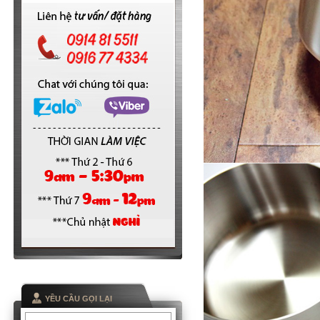
YỀU CẦU GỌI LẠI