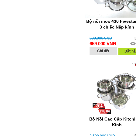
Bộ nồi inox 430 Fivesta
3 chiếc Nắp kính
890.000
VNĐ
659.000
VNĐ
Chi tiết
Đặt hà
Bộ Nồi Cao Cấp Kitchi
Kính