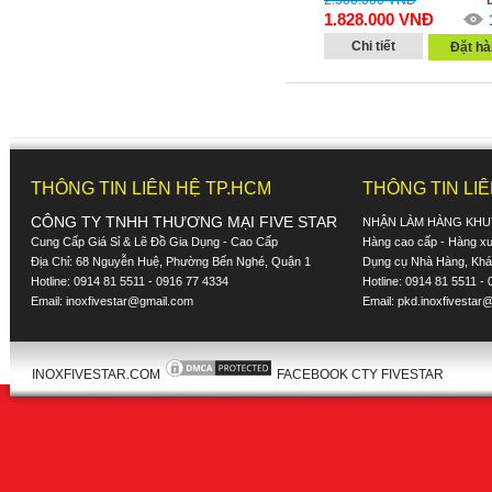
2.500.000
VNĐ
1.828.000
VNĐ
Chi tiết
Đặt hà
THÔNG TIN LIÊN HỆ TP.HCM
THÔNG TIN LI
CÔNG TY TNHH THƯƠNG MẠI FIVE STAR
NHẬN LÀM HÀNG KHU
Cung Cấp Giá Sỉ & Lẽ Đồ Gia Dụng - Cao Cấp
Hàng cao cấp - Hàng xuấ
Địa Chỉ: 68 Nguyễn Huệ, Phường Bến Nghé, Quận 1
Dụng cụ Nhà Hàng, Khác
Hotline: 0914 81 5511 - 0916 77 4334
Hotline: 0914 81 5511 -
Email:
inoxfivestar@gmail.com
Email:
pkd.inoxfivestar
INOXFIVESTAR.COM
FACEBOOK CTY FIVESTAR