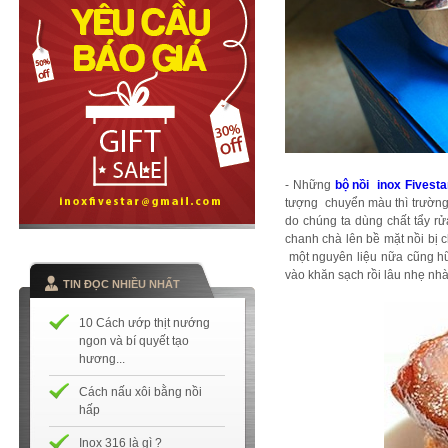
- Những
bộ nồi inox Fivest
tượng chuyển màu thì trường
do chúng ta dùng chất tẩy r
chanh chà lên bề mặt nồi bị 
một nguyên liệu nữa cũng hữ
vào khăn sạch rồi lâu nhẹ nhàn
TIN ĐỌC NHIỀU NHẤT
10 Cách ướp thịt nướng
ngon và bí quyết tạo
hương...
Cách nấu xôi bằng nồi
hấp
Inox 316 là gì ?