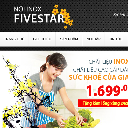
TRANG CHỦ
GIỚI THIỆU
SẢN PHẨM
NỒI HẤP
TIN TỨC