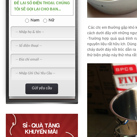
ĐỂ LẠI SỐ ĐIỆN THOẠI. CHÚNG
TÔI SẼ GỌI LẠI CHO BẠN...
Nam
Nữ
Các chị em thường gặp khó kh
cách dưới đây với những nguyê
-Trường hợp quá quá trình nấ
nguyên liệu rất hữu ích. Dùng
cháy dưới đáy nồi tróc dần ra
thử biện pháp này thử nha rất