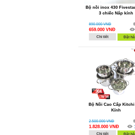
Bộ nồi inox 430 Fivesta
3 chiếc Nắp kính
890.000
VNĐ
659.000
VNĐ
Chi tiết
Đặt hà
Bộ Nồi Cao Cấp Kitchi
Kính
2.500.000
VNĐ
1.828.000
VNĐ
Chi tiết
Đặt hà