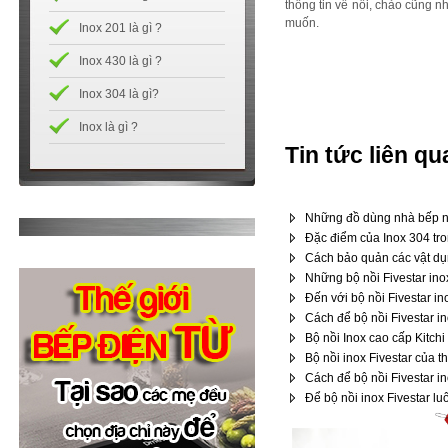
thông tin về nồi, chảo cũng 
muốn.
Inox 201 là gì ?
Inox 430 là gì ?
Inox 304 là gì?
Inox là gì ?
Tin tức liên qu
Những đồ dùng nhà bếp nê
Đặc điểm của Inox 304 tro
Cách bảo quản các vật dụn
Những bộ nồi Fivestar ino
Đến với bộ nồi Fivestar in
Cách để bộ nồi Fivestar i
Bộ nồi Inox cao cấp Kitchi
Bộ nồi inox Fivestar của 
Cách để bộ nồi Fivestar in
Để bộ nồi inox Fivestar l