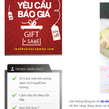
TIN ĐỌC NHIỀU NHẤT
10 Cách ướp thịt nướng
ngon và bí quyết tạo
hương...
Cách nấu xôi bằng nồi
hấp
Với những thông tin về
bộ nồi
số tính năng đáng được sử d
Inox 316 là gì ?