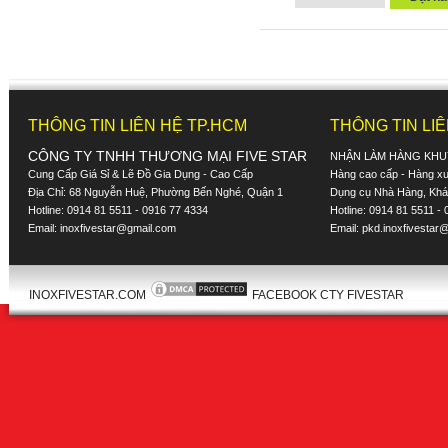
THÔNG TIN LIÊN HỆ TP.HCM
THÔNG TIN LI
CÔNG TY TNHH THƯƠNG MẠI FIVE STAR
NHẬN LÀM HÀNG KHU
Cung Cấp Giá Sỉ & Lẽ Đồ Gia Dụng - Cao Cấp
Hàng cao cấp - Hàng xuấ
Địa Chỉ: 68 Nguyễn Huệ, Phường Bến Nghé, Quận 1
Dụng cụ Nhà Hàng, Khác
Hotline: 0914 81 5511 - 0916 77 4334
Hotline: 0914 81 5511 -
Email:
inoxfivestar@gmail.com
Email:
pkd.inoxfivestar
INOXFIVESTAR.COM
FACEBOOK CTY FIVESTAR