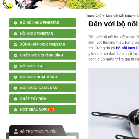
Trang Chủ »
Mẹo Vặt Mỗi Ngày »
Đ
Đến với bộ nồi
BỘ NỒI INOX FIVESTAR
NỒI INOX FIVESTAR
Đến với bộ nồi inox Fivestar
Đến với thương hiệu hàng gia
XỬNG HẤP INOX FIVESTAR
trợ. Trong đó có
bộ nồi inox F
y tế nên sẽ đảm bảo chất lượ
CHẢO INOX CHỐNG DÍNH
light giúp nâng thêm giá trị ch
NỒI INOX 304
NỒI INOX NHẬP KHẨU
NỒI CHẢO GANG USA
CHẤT TẨY RỬA
HOT DEAL NOW
HỖ TRỢ TRỰC TUYẾN