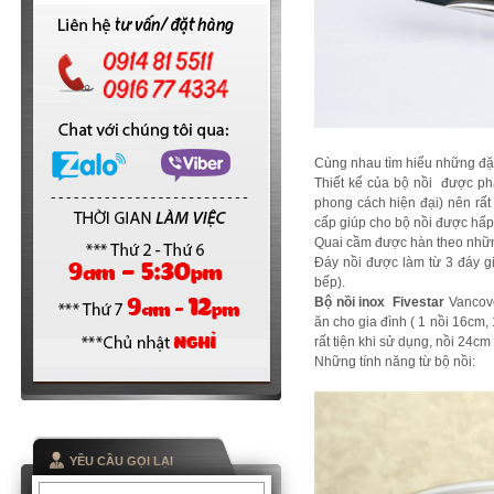
Cùng nhau tìm hiểu những đặ
Thiết kế của bộ nồi được ph
phong cách hiện đại) nên rất
cấp giúp cho bộ nồi được hấp t
Quai cầm được hàn theo nhữn
Đáy nồi được làm từ 3 đáy gi
bếp).
Bộ nồi inox Fivestar
Vancove
ăn cho gia đình ( 1 nồi 16cm,
rất tiện khi sử dụng, nồi 24cm
Những tính năng từ bộ nồi:
YỀU CẦU GỌI LẠI