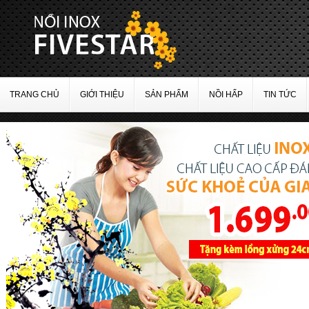
TRANG CHỦ
GIỚI THIỆU
SẢN PHẨM
NỒI HẤP
TIN TỨC