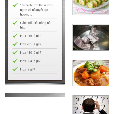
10 Cách ướp thịt nướng
ngon và bí quyết tạo
hương...
Cách nấu xôi bằng nồi
hấp
Inox 316 là gì ?
Inox 201 là gì ?
Inox 430 là gì ?
Inox 304 là gì?
Inox là gì ?