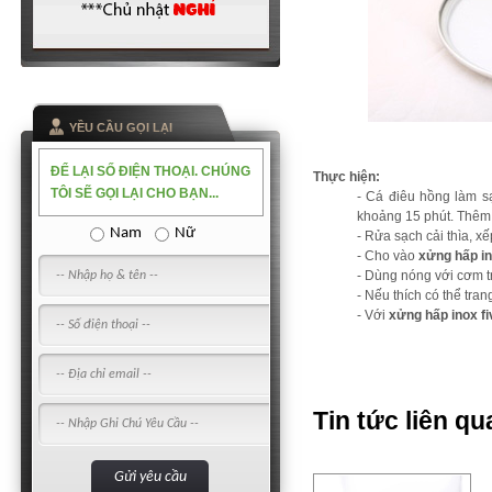
YỀU CẦU GỌI LẠI
ĐỂ LẠI SỐ ĐIỆN THOẠI. CHÚNG
Thực hiện:
TÔI SẼ GỌI LẠI CHO BẠN...
- Cá điêu hồng làm sạ
khoảng 15 phút. Thêm 
Nam
Nữ
- Rửa sạch cải thìa, xế
- Cho vào
xửng hấp in
- Dùng nóng với cơm t
- Nếu thích có thể trang
- Với
xửng hấp inox fi
Tin tức liên qu