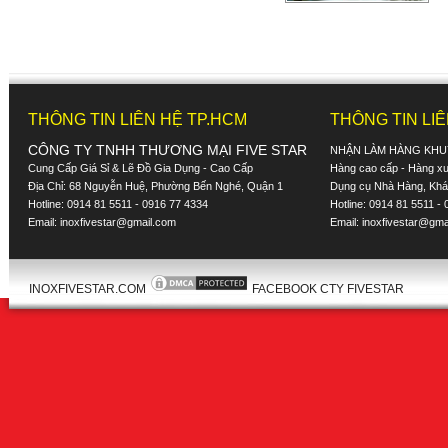
THÔNG TIN LIÊN HỆ TP.HCM
THÔNG TIN LI
CÔNG TY TNHH THƯƠNG MẠI FIVE STAR
NHẬN LÀM HÀNG KHU
Cung Cấp Giá Sỉ & Lẽ Đồ Gia Dụng - Cao Cấp
Hàng cao cấp - Hàng xuấ
Địa Chỉ: 68 Nguyễn Huệ, Phường Bến Nghé, Quận 1
Dụng cụ Nhà Hàng, Khác
Hotline: 0914 81 5511 - 0916 77 4334
Hotline: 0914 81 5511 -
Email:
inoxfivestar@gmail.com
Email:
inoxfivestar@gma
INOXFIVESTAR.COM
FACEBOOK CTY FIVESTAR