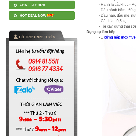
- Hành lá cắt khúc - Một
CHẤT TẨY RỬA
- Đầu hành bằm - 50 g
- Dầu hào, dầu mè, n
HOT DEAL NOW
- Cải thìa - 0,5 kg
- Tỏi xay, gừng thái sợ
Dụng cụ làm bếp:
HỖ TRỢ TRỰC TUYẾN
- 1
xửng hấp inox five