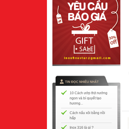
TIN ĐỌC NHIỀU NHẤT
10 Cách ướp thịt nướng
ngon và bí quyết tạo
hương...
Cách nấu xôi bằng nồi
hấp
Inox 316 là gì ?