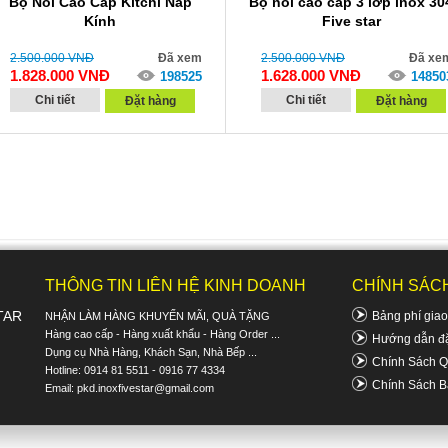
Bộ Nồi Cao Cấp Kitchi Nắp
Bộ nồi cao cấp 3 lớp inox 30
Kính
Five star
2.500.000
VNĐ
Đã xem
2.500.000
VNĐ
Đã xe
1.828.000
VNĐ
1.628.000
VNĐ
198525
14850
Chi tiết
Chi tiết
Đặt hàng
Đặt hàng
THÔNG TIN LIÊN HỆ KINH DOANH
CHÍNH SÁC
TAR
Bảng phí gia
NHẬN LÀM HÀNG KHUYẾN MÃI, QUÀ TẶNG
Hàng cao cấp - Hàng xuất khẩu - Hàng Order ...
Hướng dẫn đặ
Dụng cụ Nhà Hàng, Khách Sạn, Nhà Bếp ...
Chính Sách Q
Hotline: 0914 81 5511 - 0916 77 4334
Chính Sách B
Email:
pkd.inoxfivestar@gmail.com