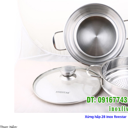
Xửng hấp 28 inox fivestar
Thực hiện: