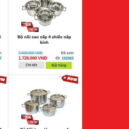
4
Bộ nồi cao cấp 4 chiếc nắp
kính
m
2.400.000
VNĐ
Đã xem
1.728.000
VNĐ
7
192065
Chi tiết
Đặt hàng