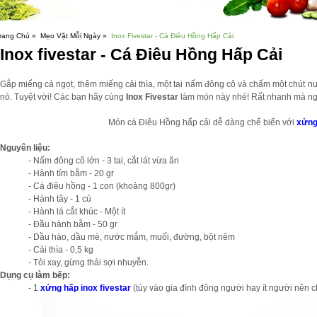
rang Chủ »
Mẹo Vặt Mỗi Ngày »
Inox Fivestar - Cá Điêu Hồng Hấp Cải
Inox fivestar - Cá Điêu Hồng Hấp Cải
Gắp miếng cá ngọt, thêm miếng cải thìa, một tai nấm đông cô và chấm một chút 
nó. Tuyệt vời! Các bạn hãy cùng
Inox Fivestar
làm món này nhé! Rất nhanh mà ngu
Món cá Điêu Hồng hấp cải dễ dàng chế biến với
xửng
Nguyên liệu:
- Nấm đông cô lớn - 3 tai, cắt lát vừa ăn
- Hành tím bằm - 20 gr
- Cá điêu hồng - 1 con (khoảng 800gr)
- Hành tây - 1 củ
- Hành lá cắt khúc - Một ít
- Đầu hành bằm - 50 gr
- Dầu hào, dầu mè, nước mắm, muối, đường, bột nêm
- Cải thìa - 0,5 kg
- Tỏi xay, gừng thái sợi nhuyễn.
Dụng cụ làm bếp:
- 1
xửng hấp inox fivestar
(tùy vào gia đình đông người hay ít người nên