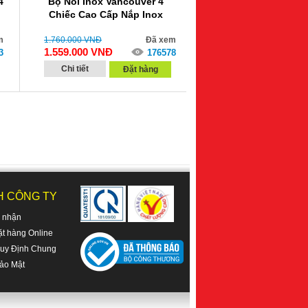
4
Bộ Nồi Inox Vancouver 4
Chiếc Cao Cấp Nắp Inox
m
1.760.000
VNĐ
Đã xem
1.559.000
VNĐ
3
176578
Chi tiết
Đặt hàng
H CÔNG TY
o nhận
t hàng Online
uy Định Chung
ảo Mật