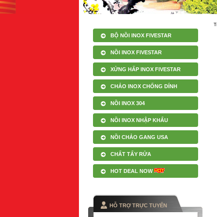
T
BỘ NỒI INOX FIVESTAR
NỒI INOX FIVESTAR
XỬNG HẤP INOX FIVESTAR
CHẢO INOX CHỐNG DÍNH
NỒI INOX 304
NỒI INOX NHẬP KHẨU
NỒI CHẢO GANG USA
CHẤT TẨY RỬA
HOT DEAL NOW
HỖ TRỢ TRỰC TUYẾN