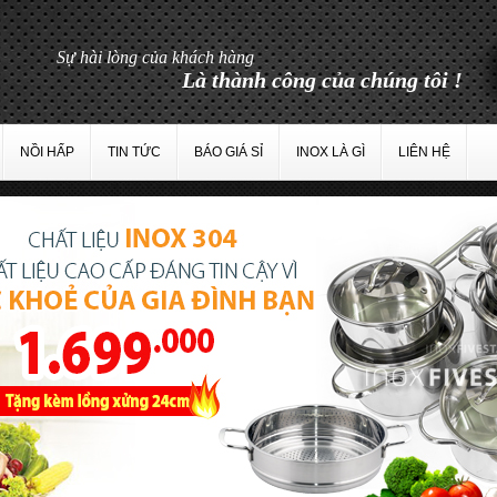
NỒI HẤP
TIN TỨC
BÁO GIÁ SỈ
INOX LÀ GÌ
LIÊN HỆ