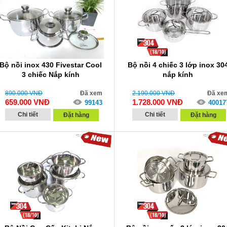
Bộ nồi inox 430 Fivestar Cool
Bộ nồi 4 chiếc 3 lớp inox 30
3 chiếc Nắp kính
nắp kính
890.000
VNĐ
Đã xem
2.190.000
VNĐ
Đã xe
659.000
VNĐ
1.728.000
VNĐ
99143
40017
Chi tiết
Chi tiết
Đặt hàng
Đặt hàng