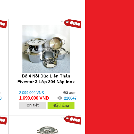
Bộ 4 Nồi Đúc Liền Thân
Fivestar 3 Lớp 304 Nắp Inox
m
2.099.000
VNĐ
Đã xem
1.699.000
VNĐ
8
220647
Chi tiết
Đặt hàng