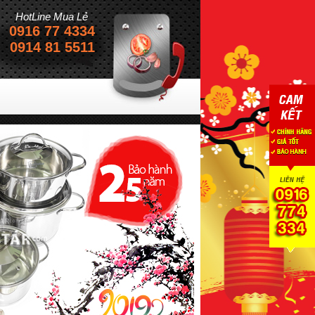
HotLine Mua Lẻ
0916 77 4334
Sự hài lòng của khách hàng
0914 81 5511
Là thành công c