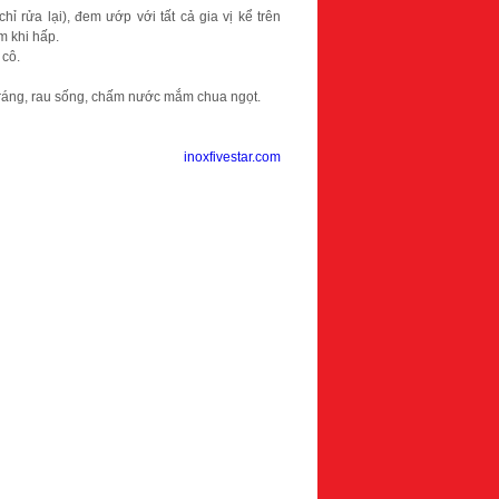
 rửa lại), đem ướp với tất cả gia vị kể trên
m khi hấp.
 cô.
tráng, rau sống, chấm nước mắm chua ngọt.
inoxfivestar.com