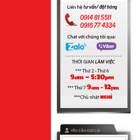
YỀU CẦU GỌI LẠI