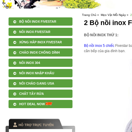
Trang Chủ »
Mẹo Vặt Mỗi Ngày »
2
2 Bộ nồi inox 
BỘ NỒI INOX FIVESTAR
NỒI INOX FIVESTAR
BỘ NỒI INOX THỨ 1:
XỬNG HẤP INOX FIVESTAR
Bộ nồi inox 5 chiếc
Fivestar b
căn bếp của gia đình bạn.
CHẢO INOX CHỐNG DÍNH
NỒI INOX 304
NỒI INOX NHẬP KHẨU
NỒI CHẢO GANG USA
CHẤT TẨY RỬA
HOT DEAL NOW
HỖ TRỢ TRỰC TUYẾN