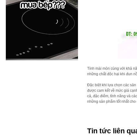
Tính mài mòn cùng với khả nă
những chất độc hại khi đun nồ
Đặc biệt khi lựa chọn các sả
được cam kết về mức giá cạnh t
cả, đặc điểm, tính năng và c
những sản phẩm tốt nhất cho 
Tin tức liên qu