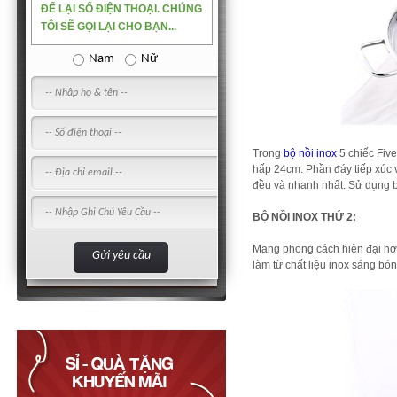
ĐỂ LẠI SỐ ĐIỆN THOẠI. CHÚNG
TÔI SẼ GỌI LẠI CHO BẠN...
Nam
Nữ
Trong
bộ nồi inox
5 chiếc Five
hấp 24cm. Phần đáy tiếp xúc 
đều và nhanh nhất. Sử dụng bộ 
BỘ NỒI INOX THỨ 2:
Mang phong cách hiện đại hơn
làm từ chất liệu inox sáng b