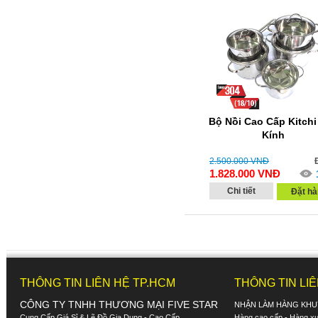
Bộ Nồi Cao Cấp Kitchi
Kính
2.500.000
VNĐ
1.828.000
VNĐ
Chi tiết
Đặt hà
THÔNG TIN LIÊN HỆ TP.HCM
THÔNG TIN LI
CÔNG TY TNHH THƯƠNG MẠI FIVE STAR
NHẬN LÀM HÀNG KHU
Cung Cấp Giá Sỉ & Lẽ Đồ Gia Dụng - Cao Cấp
Hàng cao cấp - Hàng xuấ