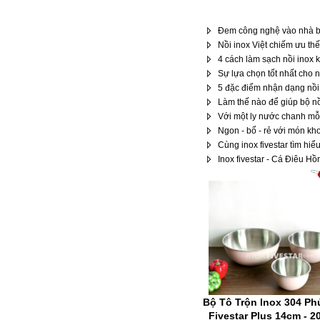
Đem công nghệ vào nhà b
Nồi inox Việt chiếm ưu thế 
4 cách làm sạch nồi inox k
Sự lựa chọn tốt nhất cho n
5 đặc điểm nhận dạng nồi
Làm thế nào để giúp bộ nồi
Với một ly nước chanh mỗ
Ngon - bổ - rẻ với món kh
Cùng inox fivestar tìm hiể
Inox fivestar - Cá Điêu H
Bộ Tô Trộn Inox 304 P
Fivestar Plus 14cm - 2