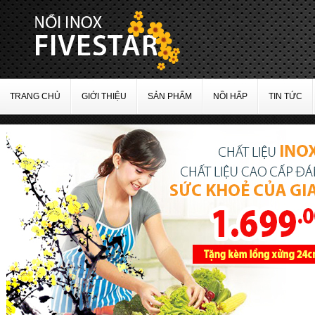
TRANG CHỦ
GIỚI THIỆU
SẢN PHẨM
NỒI HẤP
TIN TỨC