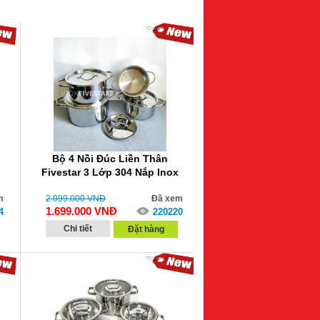
Bộ 4 Nồi Đúc Liền Thân
Fivestar 3 Lớp 304 Nắp Inox
m
2.099.000
VNĐ
Đã xem
1.699.000
VNĐ
4
220220
Chi tiết
Đặt hàng