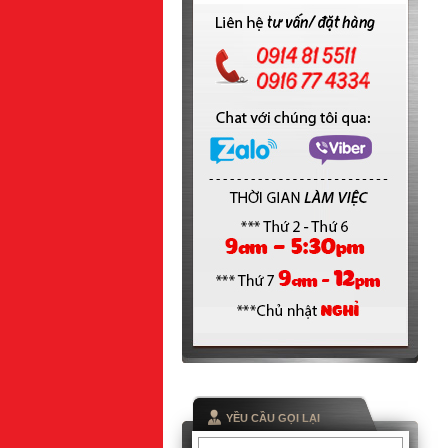
YỀU CẦU GỌI LẠI