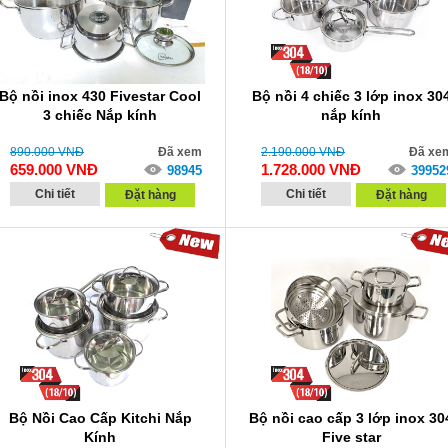
Bộ nồi inox 430 Fivestar Cool
Bộ nồi 4 chiếc 3 lớp inox 30
3 chiếc Nắp kính
nắp kính
890.000
VNĐ
Đã xem
2.190.000
VNĐ
Đã xe
659.000
VNĐ
1.728.000
VNĐ
98945
39952
Chi tiết
Chi tiết
Đặt hàng
Đặt hàng
Bộ Nồi Cao Cấp Kitchi Nắp
Bộ nồi cao cấp 3 lớp inox 30
Kính
Five star