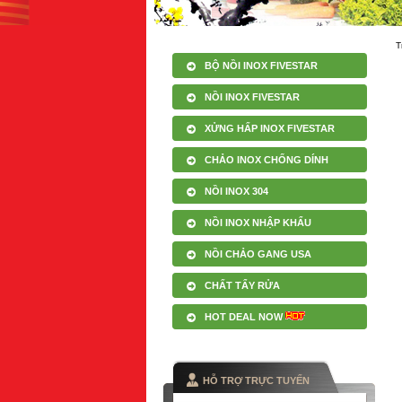
T
BỘ NỒI INOX FIVESTAR
NỒI INOX FIVESTAR
XỬNG HẤP INOX FIVESTAR
CHẢO INOX CHỐNG DÍNH
NỒI INOX 304
NỒI INOX NHẬP KHẨU
NỒI CHẢO GANG USA
CHẤT TẨY RỬA
HOT DEAL NOW
HỖ TRỢ TRỰC TUYẾN