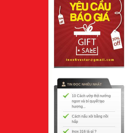
TIN ĐỌC NHIỀU NHẤT
10 Cách ướp thịt nướng
ngon và bí quyết tạo
hương...
Cách nấu xôi bằng nồi
hấp
Inox 316 là gì ?