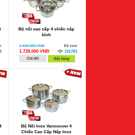
4
Bộ nồi cao cấp 4 chiếc nắp
kính
m
2.400.000
VNĐ
Đã xem
1.728.000
VNĐ
9
191783
Chi tiết
Đặt hàng
4
Bộ Nồi Inox Vancouver 4
Chiếc Cao Cấp Nắp Inox