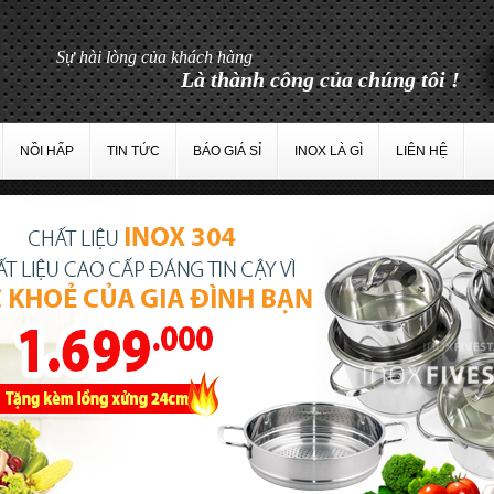
Sự hài lòng của khách hàng
Là thành công của chúng tôi !
NỒI HẤP
TIN TỨC
BÁO GIÁ SỈ
INOX LÀ GÌ
LIÊN HỆ