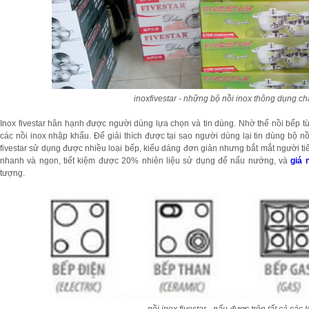
inoxfivestar - những bộ nồi inox thông dụng chấ
Inox fivestar hân hạnh được người dùng lựa chọn và tin dùng. Nhờ thế nồi bếp từ
các nồi inox nhập khẩu. Để giải thích được tại sao người dùng lại tin dùng bộ nồi
fivestar sử dụng được nhiều loại bếp, kiểu dáng đơn giản nhưng bắt mắt người ti
nhanh và ngon, tiết kiệm được 20% nhiên liệu sử dụng để nấu nướng, và
giá 
tượng.
nồi inox fivestar - nấu được trên tất cả các 