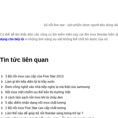
bộ nồi five star - sản phẩm được người tiêu dùng đ
Có thể dễ tìm thấy trên các công cụ tìm kiếm hiện nay cái tên inox fivestar hiện đ
dụng cho bếp từ
vì những tính năng ưu việt không thể chối bỏ được của nó.
Tin tức liên quan
3 Bộ nồi inox cao cấp của Five Star 2015
Làm gì khi bếp điện từ bị trầy xước
Đem công nghệ vào nhà bếp nghe lạ mà thật của samsung
Nồi inox Việt chiếm ưu thế trên thị trường Việt
4 cách làm sạch nồi inox khi bị cháy đen
5 đặc điểm nhận dạng nồi inox chất lượng
2 Bộ nồi inox Five Star cao cấp chất lượng
Làm thế nào để giúp bộ nồi fivestar sáng bóng trở lại ?