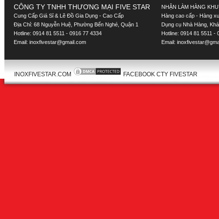
CÔNG TY TNHH THƯƠNG MẠI FIVE STAR
NHẬN LÀM HÀNG KHU
Cung Cấp Giá Sỉ & Lẽ Đồ Gia Dụng - Cao Cấp
Hàng cao cấp - Hàng xuấ
Địa Chỉ: 68 Nguyễn Huệ, Phường Bến Nghé, Quận 1
Dụng cụ Nhà Hàng, Khác
Hotline: 0914 81 5511 - 0916 77 4334
Hotline: 0914 81 5511 -
Email:
inoxfivestar@gmail.com
Email:
inoxfivestar@gma
INOXFIVESTAR.COM
FACEBOOK CTY FIVESTAR