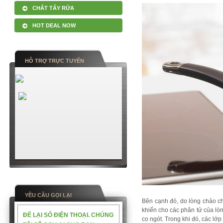
CHẤT TẨY RỬA
HOT DEAL NOW
HỖ TRỢ TRỰC TUYẾN
YỀU CẦU GỌI LẠI
Bên cạnh đó, do lòng chảo c
khiến cho các phân tử của lòn
ĐỂ LẠI SỐ ĐIỆN THOẠI. CHÚNG
co ngót. Trong khi đó, các lớp