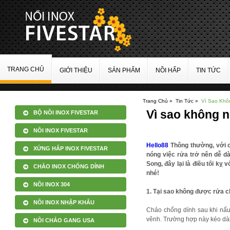
TRANG CHỦ
GIỚI THIỆU
SẢN PHẨM
NỒI HẤP
TIN TỨC
Trang Chủ »
Tin Tức »
Vì Sao Khô
Vì sao không 
BỘ NỒI INOX FIVESTAR
NỒI INOX FIVESTAR
Hello88
Thông thường, với cá
XỬNG HẤP INOX FIVESTAR
nóng việc rửa trở nên dễ d
Song, đây lại là điều tối kỵ
CHẢO INOX CHỐNG DÍNH
nhé!
NỒI INOX 304
1. Tại sao không được rửa c
NỒI INOX NHẬP KHẨU
Chảo chống dính sau khi nấu
vênh. Trường hợp này kéo dài 
NỒI CHẢO GANG USA