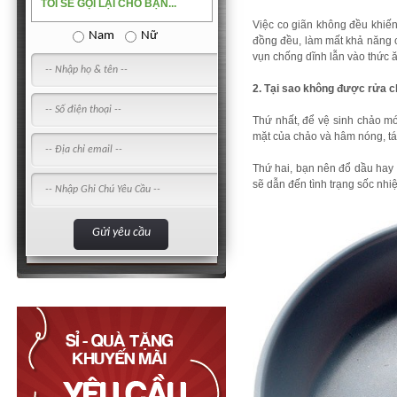
TÔI SẼ GỌI LẠI CHO BẠN...
Việc co giãn không đều khiến
Nam
Nữ
đồng đều, làm mất khả năng 
vụn chống dĩnh lẫn vào thức ă
2. Tại sao không được rửa c
Thứ nhất, để vệ sinh chảo m
mặt của chảo và hâm nóng, t
Thứ hai, bạn nên đổ dầu hay 
sẽ dẫn đến tình trạng sốc nhi