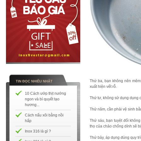
Thứ ba, bạn không nên mêm m
TIN ĐỌC NHIỀU NHẤT
xuất hiện vết rỗ.
10 Cách ướp thịt nướng
Thứ tư, không sử dụng dụng c
ngon và bí quyết tạo
hương...
Thứ năm, cần phải vệ sinh bằ
Cách nấu xôi bằng nồi
Thứ sáu, bạn tuyệt đối không
hấp
thọ của chảo chống dính sẽ b
Inox 316 là gì ?
Thứ bảy, áp dụng đúng quy tr