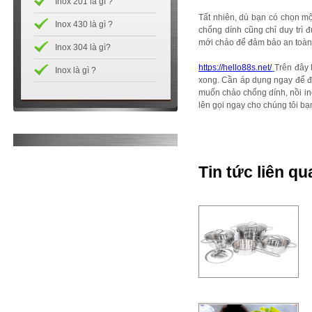
Inox 201 là gì ?
Tất nhiên, dù bạn có chọn mộ
Inox 430 là gì ?
chống dính cũng chỉ duy trì
mới chảo để đảm bảo an toàn t
Inox 304 là gì?
https://hello88s.net/
Trên đây 
Inox là gì ?
xong. Cần áp dụng ngay để đả
muốn chảo chống dính, nồi i
lên gọi ngay cho chúng tôi bạ
Tin tức liên qu