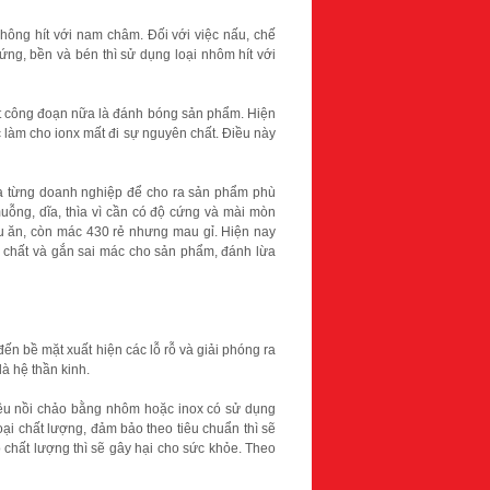
không hít với nam châm. Đối với việc nấu, chế
ứng, bền và bén thì sử dụng loại nhôm hít với
t công đoạn nữa là đánh bóng sản phẩm. Hiện
 làm cho ionx mất đi sự nguyên chất. Điều này
ủa từng doanh nghiệp để cho ra sản phẩm phù
uỗng, dĩa, thìa vì cần có độ cứng và mài mòn
ấu ăn, còn mác 430 rẻ nhưng mau gỉ. Hiện nay
 chất và gắn sai mác cho sản phẩm, đánh lừa
đến bề mặt xuất hiện các lỗ rỗ và giải phóng ra
là hệ thần kinh.
iều nồi chảo bằng nhôm hoặc inox có sử dụng
ại chất lượng, đảm bảo theo tiêu chuẩn thì sẽ
chất lượng thì sẽ gây hại cho sức khỏe. Theo