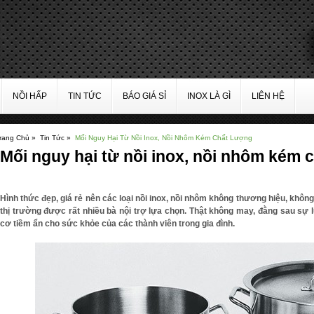
NỒI HẤP
TIN TỨC
BÁO GIÁ SỈ
INOX LÀ GÌ
LIÊN HỆ
rang Chủ »
Tin Tức »
Mối Nguy Hại Từ Nồi Inox, Nồi Nhôm Kém Chất Lượng
Mối nguy hại từ nồi inox, nồi nhôm kém 
Hình thức đẹp, giá rẻ nên các loại nồi inox, nồi nhôm không thương hiệu, không
thị trường được rất nhiều bà nội trợ lựa chọn. Thật không may, đằng sau sự 
cơ tiềm ẩn cho sức khỏe của các thành viên trong gia đình.