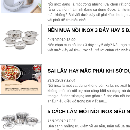
Nồi inox đang là một trong những lựa chọn rất phổ 
rằng loại nồi nhà mình đang sử dụng được làm từ i
toàn không? Bài viết dưới đây sẽ giải đáp cho bạn t
vài phút để tìm hiểu nhé!
NÊN MUA NỒI INOX 3 ĐÁY HAY 5 
24/10/2019 18:00
Nên chọn mua nồi inox 3 đáy hay 5 đáy? Nếu bạn c
viết dưới đây để tìm được câu trả lời chính xác nhất
SAI LẦM HAY MẮC PHẢI KHI SỬ D
21/10/2019 12:04
Nồi inox là một vật dụng không còn xa lạ, nó xuất 
không phải bà nội trợ nào cũng biết sử dụng nó đ
trong quá trình sử dụng làm giảm tuổi thọ của nồi 
Thấu hiểu điều đó trong bài viết sau...
5 CÁCH LÀM MỚI NỒI INOX SIÊU 
16/10/2019 17:27
Bên cạnh những ưu điểm về độ bền, mẫu mã đa dạng