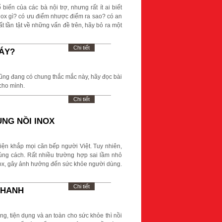
biến của các bà nội trợ, nhưng rất ít ai biết
nox gì? có ưu điểm nhược điểm ra sao? có an
ất tần tật về những vấn đề trên, hãy bỏ ra một
Chi tiết
ĐÁY?
ũng đang có chung thắc mắc này, hãy đọc bài
 cho mình.
Chi tiết
ỤNG NỒI INOX
hiện khắp mọi căn bếp người Việt. Tuy nhiên,
úng cách. Rất nhiều trường hợp sai lầm nhỏ
inox, gây ảnh hưởng đến sức khỏe người dùng.
Chi tiết
NHANH
, tiện dụng và an toàn cho sức khỏe thì nồi