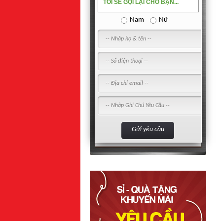
TÔI SẼ GỌI LẠI CHO BẠN...
Nam
Nữ