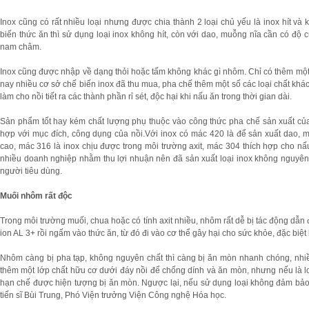
Inox cũng có rất nhiều loại nhưng được chia thành 2 loại chủ yếu là inox hít và 
biến thức ăn thì sử dụng loại inox không hít, còn với dao, muỗng nĩa cần có độ c
nam châm.
Inox cũng được nhập về dạng thỏi hoặc tấm không khác gì nhôm. Chỉ có thêm mộ
nay nhiều cơ sở chế biến inox đã thu mua, pha chế thêm một số các loại chất khác
làm cho nồi tiết ra các thành phần rỉ sét, độc hại khi nấu ăn trong thời gian dài.
Sản phẩm tốt hay kém chất lượng phụ thuộc vào công thức pha chế sản xuất c
hợp với mục đích, công dụng của nồi.Với inox có mác 420 là để sản xuất dao, m
cao, mác 316 là inox chịu được trong môi trường axit, mác 304 thích hợp cho n
nhiều doanh nghiệp nhằm thu lợi nhuận nên đã sản xuất loại inox không nguyên
người tiêu dùng.
Muối nhôm rất độc
Trong môi trường muối, chua hoặc có tính axit nhiều, nhôm rất dễ bị tác động dẫn 
ion AL 3+ rồi ngấm vào thức ăn, từ đó đi vào cơ thể gây hại cho sức khỏe, đặc biệt 
Nhôm càng bị pha tạp, không nguyên chất thì càng bị ăn mòn nhanh chóng, nh
thêm một lớp chất hữu cơ dưới đáy nồi để chống dính và ăn mòn, nhưng nếu là lo
hạn chế được hiện tượng bị ăn mòn. Ngược lại, nếu sử dụng loại không đảm bảo 
tiến sĩ Bùi Trung, Phó Viện trưởng Viện Công nghệ Hóa học.