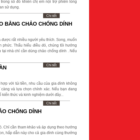
 trong số đó khiến chị em nội trợ phiền lòng
gian sử dụng.
Chi tiết
O BẰNG CHẢO CHỐNG DÍNH
à được rất nhiều người yêu thích. Song, muốn
 phức. Thấu hiểu điều đó, chúng tôi hướng
 tại nhà chỉ cần dùng chảo chống dính . Nếu
Chi tiết
OÀN
hợp với túi tiền, nhu cầu của gia đình không
kĩ càng và lựa chọn chính xác. Nếu bạn đang
 kiến thức và kinh nghiệm dưới đây...
Chi tiết
ẢO CHỐNG DÍNH
. Chỉ cần tham khảo và áp dụng theo hướng
n, hấp dẫn này cho cả gia đình cùng thưởng