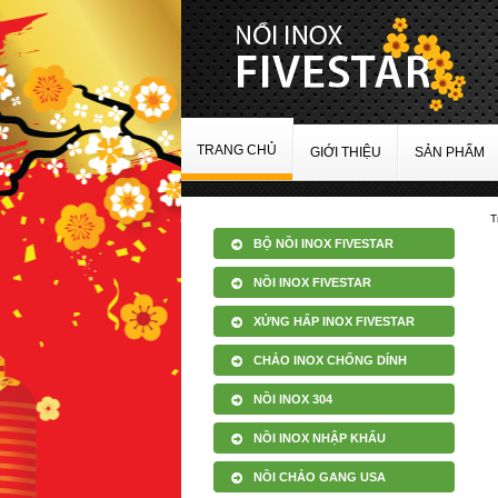
TRANG CHỦ
GIỚI THIỆU
SẢN PHẨM
T
BỘ NỒI INOX FIVESTAR
NỒI INOX FIVESTAR
XỬNG HẤP INOX FIVESTAR
CHẢO INOX CHỐNG DÍNH
NỒI INOX 304
NỒI INOX NHẬP KHẨU
NỒI CHẢO GANG USA