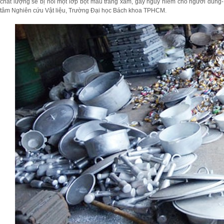
chất lượng sẽ bị nổi một lớp bột màu trắng xám, gây nguy hiểm cho người dùng-
tâm Nghiên cứu Vật liệu, Trường Đại học Bách khoa TPHCM.