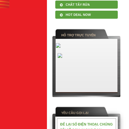
CHẤT TẨY RỬA
HOT DEAL NOW
HỖ TRỢ TRỰC TUYẾN
YỀU CẦU GỌI LẠI
ĐỂ LẠI SỐ ĐIỆN THOẠI. CHÚNG