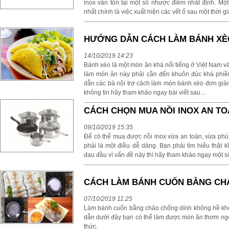
inox vẫn tồn tại một số nhược điểm nhất định. Một
nhất chính là việc xuất hiện các vết ố sau một thời 
HƯỚNG DẪN CÁCH LÀM BÁNH XÈ
14/10/2019 14:23
Bánh xèo là một món ăn khá nổi tiếng ở Việt Nam v
làm món ăn này phải cần đến khuôn đúc khá phiền
dẫn các bà nội trợ cách làm món bánh xèo đơn giản
không tin hãy tham khảo ngay bài viết sau...
CÁCH CHỌN MUA NỒI INOX AN T
09/10/2019 15:35
Để có thể mua được nồi inox vừa an toàn, vừa phù 
phải là một điều dễ dàng. Bạn phải tìm hiểu thật 
đau đầu vì vấn đề này thì hãy tham khảo ngay một số
CÁCH LÀM BÁNH CUỐN BẰNG CH
07/10/2019 11:25
Làm bánh cuốn bằng chảo chống dính không hề khó
dẫn dưới đây bạn có thể làm được món ăn thơm ngo
thức.