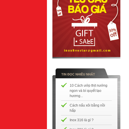
TIN ĐỌC NHIỀU NHẤT
10 Cách ướp thịt nướng
ngon và bí quyết tạo
hương...
Cách nấu xôi bằng nồi
hấp
Inox 316 là gì ?