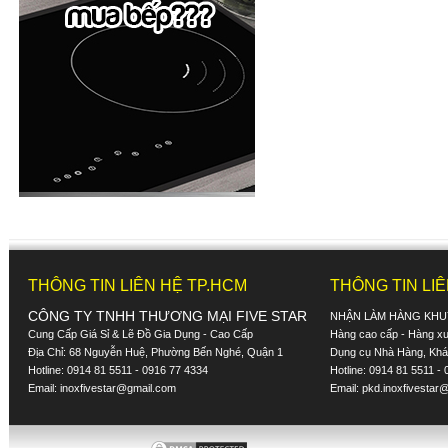
THÔNG TIN LIÊN HỆ TP.HCM
THÔNG TIN LI
CÔNG TY TNHH THƯƠNG MẠI FIVE STAR
NHẬN LÀM HÀNG KHU
Cung Cấp Giá Sỉ & Lẽ Đồ Gia Dụng - Cao Cấp
Hàng cao cấp - Hàng xuấ
Địa Chỉ: 68 Nguyễn Huệ, Phường Bến Nghé, Quận 1
Dụng cụ Nhà Hàng, Khác
Hotline: 0914 81 5511 - 0916 77 4334
Hotline: 0914 81 5511 -
Email:
inoxfivestar@gmail.com
Email:
pkd.inoxfivestar