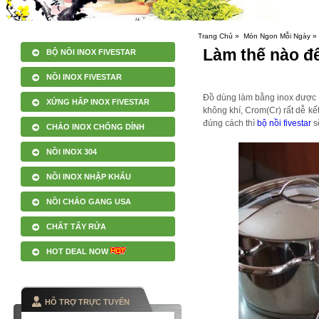
Trang Chủ »
Món Ngon Mỗi Ngày »
Làm thế nào để 
BỘ NỒI INOX FIVESTAR
NỒI INOX FIVESTAR
Đồ dùng làm bằng inox được c
XỬNG HẤP INOX FIVESTAR
không khí, Crom(Cr) rất dễ kế
đúng cách thì
bộ nồi fivestar
sẽ
CHẢO INOX CHỐNG DÍNH
NỒI INOX 304
NỒI INOX NHẬP KHẨU
NỒI CHẢO GANG USA
CHẤT TẨY RỬA
HOT DEAL NOW
HỖ TRỢ TRỰC TUYẾN