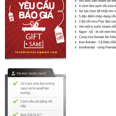
Nồi inox Việt chiếm ưu thế 
4 cách làm sạch nồi inox k
Sự lựa chọn tốt nhất cho n
5 đặc điểm nhận dạng nồi
2 Bộ nồi inox Five Star ca
Với một ly nước chanh mỗ
Ngon - bổ - rẻ với món kh
Cùng inox fivestar tìm hiể
Inox fivestar - Cá Điêu H
Inoxfivestar - cùng Fivest
TIN ĐỌC NHIỀU NHẤT
10 Cách ướp thịt nướng
ngon và bí quyết tạo
hương...
Cách nấu xôi bằng nồi
hấp
Inox 316 là gì ?