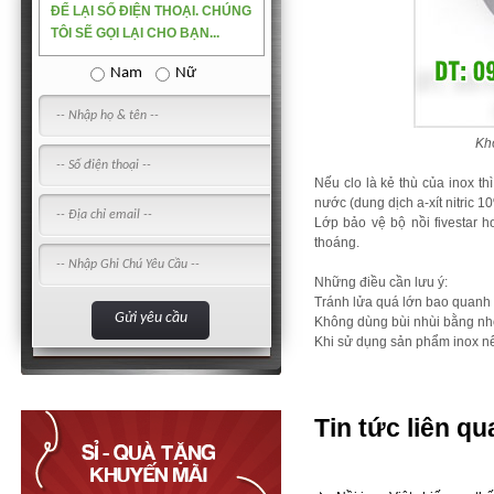
ĐỂ LẠI SỐ ĐIỆN THOẠI. CHÚNG
TÔI SẼ GỌI LẠI CHO BẠN...
Nam
Nữ
Khô
Nếu clo là kẻ thù của inox thì
nước (dung dịch a-xít nitric 1
Lớp bảo vệ bộ nồi fivestar 
thoáng.
Những điều cần lưu ý:
Tránh lửa quá lớn bao quanh 
Không dùng bùi nhùi bằng nh
Khi sử dụng sản phẩm inox nên
Tin tức liên qu