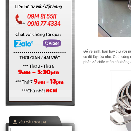
Để vệ sinh, bạn hãy thử với 
có độ tẩy rửa nhẹ. Cuối cùng 
phần để chắc chắn nó không c
YỀU CẦU GỌI LẠI