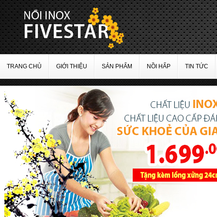
TRANG CHỦ
GIỚI THIỆU
SẢN PHẨM
NỒI HẤP
TIN TỨC