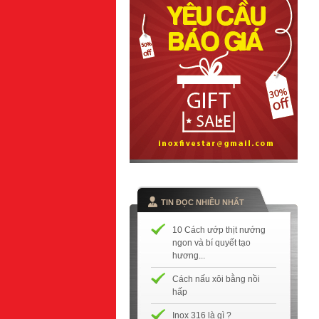
TIN ĐỌC NHIỀU NHẤT
10 Cách ướp thịt nướng
ngon và bí quyết tạo
hương...
Cách nấu xôi bằng nồi
hấp
Inox 316 là gì ?