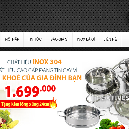
NỒI HẤP
TIN TỨC
BÁO GIÁ SỈ
INOX LÀ GÌ
LIÊN HỆ