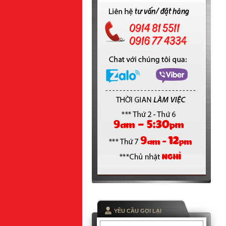
YỀU CẦU GỌI LẠI