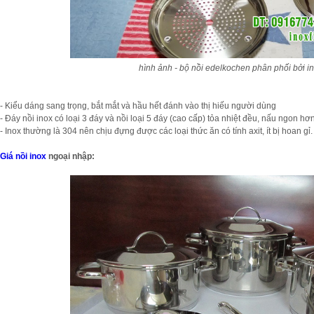
hình ảnh - bộ nồi edelkochen phân phối bởi in
- Kiểu dáng sang trọng, bắt mắt và hầu hết đánh vào thị hiếu người dùng
- Đáy nồi inox có loại 3 đáy và nồi loại 5 đáy (cao cấp) tỏa nhiệt đều, nấu ngon hơ
- Inox thường là 304 nên chịu đựng được các loại thức ăn có tính axit, ít bị hoan gỉ.
Giá nồi inox
ngoại nhập: