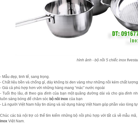
hình ảnh - bộ nồi 5 chiếc inox fivesta
- Mẫu đẹp, tinh tế, sang trọng.
- Chất liệu bền và chống gỉ, đáy không bị đen vàng như những nồi kém chất lượng
- Giá cả phù hợp hơn với những hàng mang “mác” nước ngoài
- Tuổi thọ lâu, đi theo gia đình của bạn một quãng đường dài và cho gia đình
luôn sáng bóng để chăm sóc
bộ nồi inox
của bạn
- Là người Việt Nam hãy tin dùng và sử dụng hàng Việt Nam góp phần vào lòng tự
Chúc các bà nội trợ có thể tìm kiếm những bộ nồi phù hợp với tất cả về mẫu mã
inox
Việt Nam.