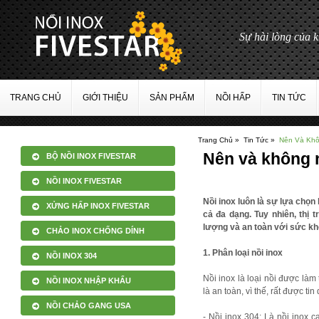
Sự hài lòng của 
TRANG CHỦ
GIỚI THIỆU
SẢN PHẨM
NỒI HẤP
TIN TỨC
Trang Chủ »
Tin Tức »
Nên Và Khô
Nên và không 
BỘ NỒI INOX FIVESTAR
NỒI INOX FIVESTAR
Nồi inox luôn là sự lựa chọn
XỬNG HẤP INOX FIVESTAR
cả đa dạng. Tuy nhiên, thị 
lượng và an toàn với sức kh
CHẢO INOX CHỐNG DÍNH
1. Phân loại nồi inox
NỒI INOX 304
Nồi inox là loại nồi được làm 
NỒI INOX NHẬP KHẨU
là an toàn, vì thế, rất được ti
NỒI CHẢO GANG USA
- Nồi inox 304: Là nồi inox c