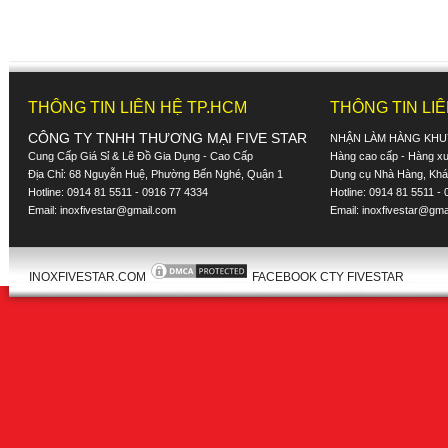
THÔNG TIN LIÊN HỆ TP.HCM
THÔNG TIN LI
CÔNG TY TNHH THƯƠNG MẠI FIVE STAR
NHẬN LÀM HÀNG KHU
Cung Cấp Giá Sỉ & Lẽ Đồ Gia Dụng - Cao Cấp
Hàng cao cấp - Hàng xuấ
Địa Chỉ: 68 Nguyễn Huệ, Phường Bến Nghé, Quận 1
Dụng cụ Nhà Hàng, Khác
Hotline: 0914 81 5511 - 0916 77 4334
Hotline: 0914 81 5511 -
Email:
inoxfivestar@gmail.com
Email:
inoxfivestar@gma
INOXFIVESTAR.COM
FACEBOOK CTY FIVESTAR