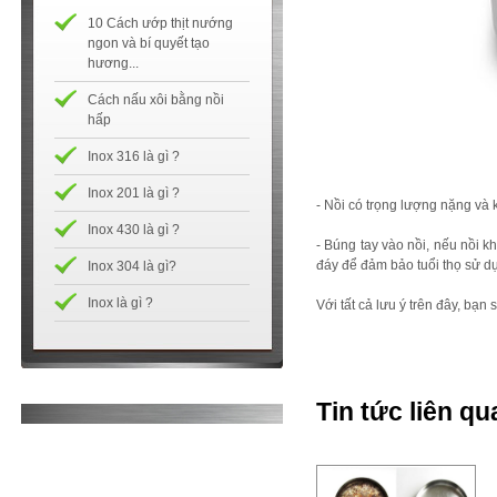
10 Cách ướp thịt nướng
ngon và bí quyết tạo
hương...
Cách nấu xôi bằng nồi
hấp
Inox 316 là gì ?
Inox 201 là gì ?
- Nồi có trọng lượng nặng v
Inox 430 là gì ?
- Búng tay vào nồi, nếu nồi k
đáy để đảm bảo tuổi thọ sử d
Inox 304 là gì?
Inox là gì ?
Với tất cả lưu ý trên đây, bạ
Tin tức liên qu