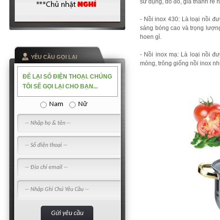
sử dụng, do đó, giá thành rẻ 
- Nồi inox 430: Là loại nồi đư
sáng bóng cao và trọng lượng 
hoen gỉ.
- Nồi inox mạ: Là loại nồi 
YỀU CẦU GỌI LẠI
mỏng, trông giống nồi inox n
ĐỂ LẠI SỐ ĐIỆN THOẠI. CHÚNG
TÔI SẼ GỌI LẠI CHO BẠN...
Nam
Nữ