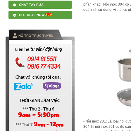
phần khác). Nồi inox 304 có 
CHẤT TẨY RỬA
quá trình sử dụng, vì thế, có
HOT DEAL NOW
HỖ TRỢ TRỰC TUYẾN
- Nồi inox 201: Là loại nồi đư
304 thì nồi inox 201 có độ sá