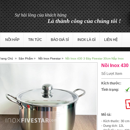
NỒI HẤP
TIN TỨC
BÁO GIÁ SỈ
INOX LÀ GÌ
LIÊN HỆ
»
»
»
Trang Chủ
Sản Phẩm
Nồi Inox Fivestar
Nồi Inox 430 3 Đáy Fivestar 30cm Nắp Inox
Nồi Inox 430
Số Lượt Xem
Kích thước:
Tình trạng:
Mô tả:
- Kích thước: 30 c
- Dung tích: 12L