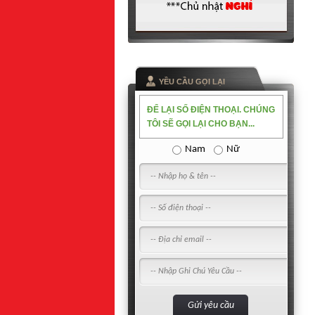
YỀU CẦU GỌI LẠI
ĐỂ LẠI SỐ ĐIỆN THOẠI. CHÚNG
TÔI SẼ GỌI LẠI CHO BẠN...
Nam
Nữ