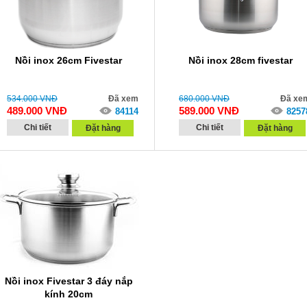
Nồi inox 26cm Fivestar
Nồi inox 28cm fivestar
534.000
VNĐ
Đã xem
680.000
VNĐ
Đã xe
489.000
VNĐ
589.000
VNĐ
84114
8257
Chi tiết
Chi tiết
Đặt hàng
Đặt hàng
Nồi inox Fivestar 3 đáy nắp
kính 20cm