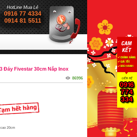
HotLine Mua Lẻ
0916 77 4334
Sự hài lòng của khách hàng
0914 81 5511
Là thành công c
 3 Đáy Fivestar 30cm Nắp Inox
86996
m cao 20cm