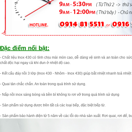
Đặc điểm nổi bật:
- Chất liệu Inox 430 có tính chịu mài mòn cao, dễ dàng vệ sinh và an toàn cho 
chất độc hại ngay cả khi đun ở nhiệt độ cao.
- Kết cấu đáy nồi 3 lớp (Inox 430 - Nhôm - Inox 430) giúp bắt nhiệt nhanh toả nhiệ
- Quai tán chắc chắn. An toàn trong quá trình sử dụng.
- Nắp nồi inox sáng bóng và bền bỉ không lo rơi vỡ trong quá trình sử dụng
- Sản phẩm sử dụng được trên tất cả các loại bếp, đặc biệt bếp từ.
- Sản phẩm bảo hành điện tử 5 năm về các lỗi do nhà sản xuất: Rơi quai, rơi đế, bu