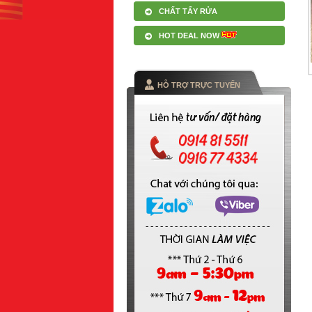
CHẤT TẨY RỬA
HOT DEAL NOW
HỖ TRỢ TRỰC TUYẾN