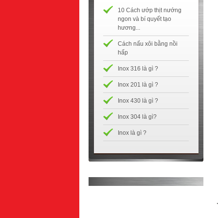
10 Cách ướp thịt nướng
ngon và bí quyết tạo
hương...
Cách nấu xôi bằng nồi
hấp
Inox 316 là gì ?
Inox 201 là gì ?
Inox 430 là gì ?
Inox 304 là gì?
Inox là gì ?