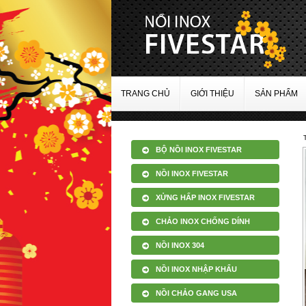
TRANG CHỦ
GIỚI THIỆU
SẢN PHẨM
BỘ NỒI INOX FIVESTAR
NỒI INOX FIVESTAR
XỬNG HẤP INOX FIVESTAR
CHẢO INOX CHỐNG DÍNH
NỒI INOX 304
NỒI INOX NHẬP KHẨU
NỒI CHẢO GANG USA