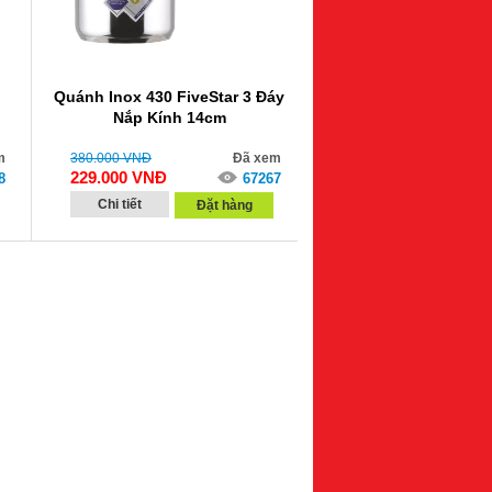
Quánh Inox 430 FiveStar 3 Đáy
Nắp Kính 14cm
m
380.000
VNĐ
Đã xem
229.000
VNĐ
8
67267
Chi tiết
Đặt hàng