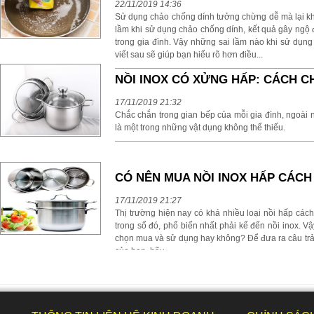
22/11/2019 14:36
Sử dụng chảo chống dính tưởng chừng dễ mà lại khó.
lầm khi sử dụng chảo chống dính, kết quả gây ngộ
trong gia đình. Vậy những sai lầm nào khi sử dụng
viết sau sẽ giúp bạn hiểu rõ hơn điều...
NỒI INOX CÓ XỬNG HẤP: CÁCH C
17/11/2019 21:32
Chắc chắn trong gian bếp của mỗi gia đình, ngoài n
là một trong những vật dụng không thể thiếu.
CÓ NÊN MUA NỒI INOX HẤP CÁCH
17/11/2019 21:27
Thị trường hiện nay có khá nhiều loại nồi hấp cách
trong số đó, phổ biến nhất phải kể đến nồi inox. V
chọn mua và sử dụng hay không? Để đưa ra câu trả 
của bạn, hãy