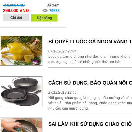
450.000
VNĐ
Đã xem
299.000
VNĐ
79538
Chi tiết
Đặt hàng
BÍ QUYẾT LUỘC GÀ NGON VÀNG 
07/10/2020 20:04
Luộc gà tưởng chừng như đơn giản nhưng không p
màu đẹp bạn phải có những kiến thức cơ bản.
CÁCH SỬ DỤNG, BẢO QUẢN NỒI
27/12/2019 12:45
Nồi gang, chảo gang là dụng cụ nấu nướng vô cùng 
với nhiều sản phẩm nồi gang, chảo gang khác nh
nhu cầu của người dùng.
SAI LẦM KHI SỬ DỤNG CHẢO CH