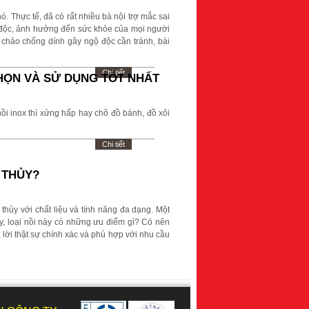
 Thực tế, đã có rất nhiều bà nội trợ mắc sai
 độc, ảnh hưởng đến sức khỏe của mọi người
 chảo chống dính gây ngộ độc cần tránh, bài
Chi tiết
HỌN VÀ SỬ DỤNG TỐT NHẤT
ồi inox thì xửng hấp hay chõ đồ bánh, đồ xôi
Chi tiết
 THỦY?
 thủy với chất liệu và tính năng đa dạng. Một
ậy, loại nồi này có những ưu điểm gì? Có nên
lời thật sự chính xác và phù hợp với nhu cầu
Chi tiết