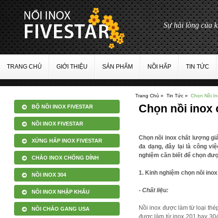
Sự hài lòn
TRANG CHỦ
GIỚI THIỆU
SẢN PHẨM
NỒI HẤP
TIN TỨC
Trang Chủ »
Tin Tức »
Chọn Nồi I
Chọn nồi inox 
BỘ NỒI INOX FIVESTAR
NỒI INOX FIVESTAR
Chọn nồi inox chất lượng gi
XỬNG HẤP INOX FIVESTAR
đa dạng, đây lại là công v
nghiệm cần biết để chọn đượ
CHẢO INOX CHỐNG DÍNH
1. Kinh nghiệm chọn nồi ino
NỒI INOX 304
- Chất liệu:
NỒI INOX NHẬP KHẨU
Nồi inox được làm từ loại th
NỒI CHẢO GANG USA
được làm từ inox 201 hay 304