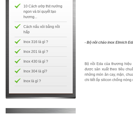
10 Cách ướp thịt nướng
ngon và bí quyết tạo
hương...
Cách nấu xôi bằng nồi
hấp
Inox 316 là gì ?
- Bộ nồi chảo inox Elmich E
Inox 201 là gì ?
Inox 430 là gì ?
Bộ nồi Eda của thương hiệu 
được sản xuất theo tiêu chu
Inox 304 là gì?
những món ăn cay, mặn, chua. 
chi tiết ốp silicon chống nón
Inox là gì ?