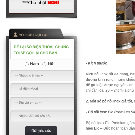
YỀU CẦU GỌI LẠI
ĐỂ LẠI SỐ ĐIỆN THOẠI. CHÚNG
TÔI SẼ GỌI LẠI CHO BẠN...
- Kích thước
Nam
Nữ
Kích nồi inox rất đa dạng, b
đường kính rộng nhưng chiều 
để gà luộc được nguyên con, 
chỉ cần loại 20 – 24cm là phù
2. Một số bộ nồi inox giá tốt
- Bộ nồi inox Elo Premium S
Bộ nồi inox Elo Premium gồm 
hiệu Elo – Đức hoàn toàn đảm