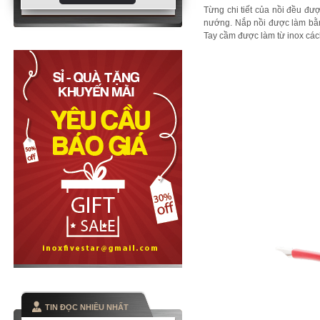
Từng chi tiết của nồi đều đượ
nướng. Nắp nồi được làm bằng
Tay cầm được làm từ inox các
TIN ĐỌC NHIỀU NHẤT