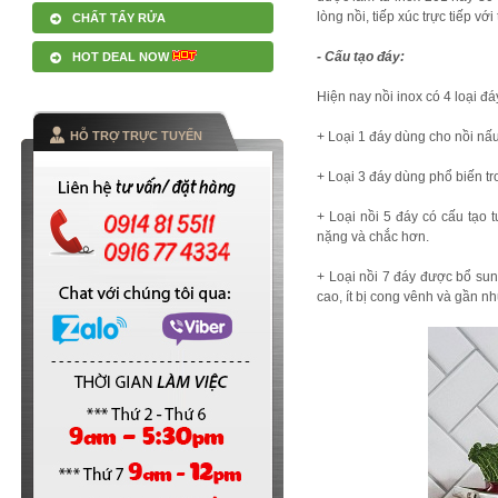
lòng nồi, tiếp xúc trực tiếp vớ
CHẤT TẨY RỬA
- Cấu tạo đáy:
HOT DEAL NOW
Hiện nay nồi inox có 4 loại đá
HỖ TRỢ TRỰC TUYẾN
+ Loại 1 đáy dùng cho nồi nấu 
+ Loại 3 đáy dùng phổ biến tr
+ Loại nồi 5 đáy có cấu tạo 
nặng và chắc hơn.
+ Loại nồi 7 đáy được bổ sun
cao, ít bị cong vênh và gần nh