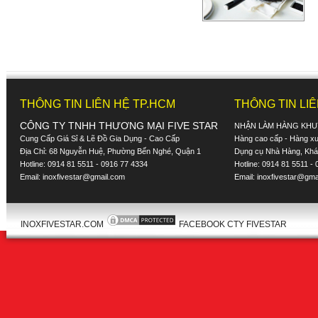
THÔNG TIN LIÊN HỆ TP.HCM
THÔNG TIN LI
CÔNG TY TNHH THƯƠNG MẠI FIVE STAR
NHẬN LÀM HÀNG KHU
Cung Cấp Giá Sỉ & Lẽ Đồ Gia Dụng - Cao Cấp
Hàng cao cấp - Hàng xuấ
Địa Chỉ: 68 Nguyễn Huệ, Phường Bến Nghé, Quận 1
Dụng cụ Nhà Hàng, Khác
Hotline: 0914 81 5511 - 0916 77 4334
Hotline: 0914 81 5511 -
Email:
inoxfivestar@gmail.com
Email:
inoxfivestar@gma
INOXFIVESTAR.COM
FACEBOOK CTY FIVESTAR