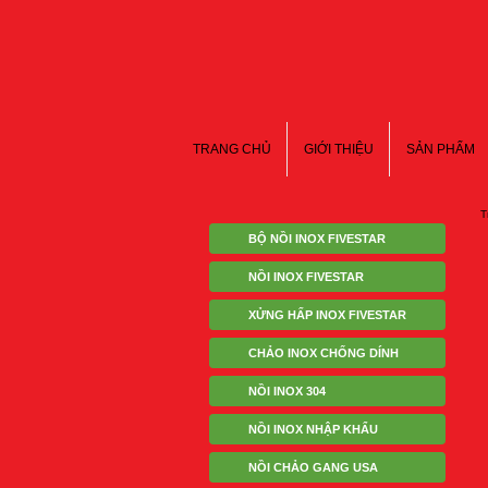
TRANG CHỦ
GIỚI THIỆU
SẢN PHẨM
T
BỘ NỒI INOX FIVESTAR
NỒI INOX FIVESTAR
XỬNG HẤP INOX FIVESTAR
CHẢO INOX CHỐNG DÍNH
NỒI INOX 304
NỒI INOX NHẬP KHẨU
NỒI CHẢO GANG USA