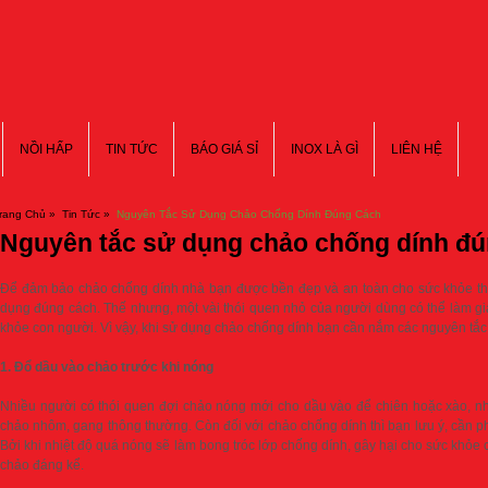
NỒI HẤP
TIN TỨC
BÁO GIÁ SỈ
INOX LÀ GÌ
LIÊN HỆ
rang Chủ »
Tin Tức »
Nguyên Tắc Sử Dụng Chảo Chống Dính Đúng Cách
Nguyên tắc sử dụng chảo chống dính đ
Để đảm bảo chảo chống dính nhà bạn được bền đẹp và an toàn cho sức khỏe th
dụng đúng cách. Thế nhưng, một vài thói quen nhỏ của người dùng có thể làm giả
khỏe con người. Vì vậy, khi sử dụng chảo chống dính bạn cần nắm các nguyên tắc
1. Đổ dầu vào chảo trước khi nóng
Nhiều người có thói quen đợi chảo nóng mới cho dầu vào để chiên hoặc xào, nh
chảo nhôm, gang thông thường. Còn đối với chảo chống dính thì bạn lưu ý, cần phả
Bởi khi nhiệt độ quá nóng sẽ làm bong tróc lớp chống dính, gây hại cho sức khỏe
chảo đáng kể.