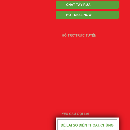
CHẤT TẨY RỬA
HOT DEAL NOW
HỖ TRỢ TRỰC TUYẾN
YỀU CẦU GỌI LẠI
ĐỂ LẠI SỐ ĐIỆN THOẠI. CHÚNG