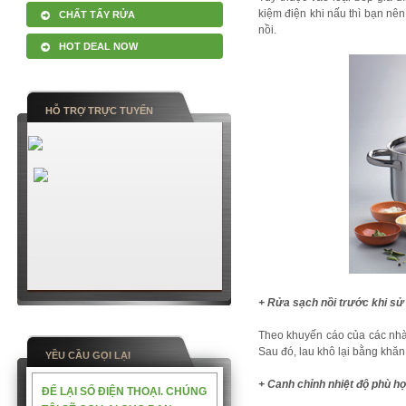
kiệm điện khi nấu thì bạn nê
CHẤT TẨY RỬA
nồi.
HOT DEAL NOW
HỖ TRỢ TRỰC TUYẾN
+ Rửa sạch nồi trước khi sử
Theo khuyến cáo của các nhà 
Sau đó, lau khô lại bằng khăn
YỀU CẦU GỌI LẠI
+ Canh chỉnh nhiệt độ phù h
ĐỂ LẠI SỐ ĐIỆN THOẠI. CHÚNG