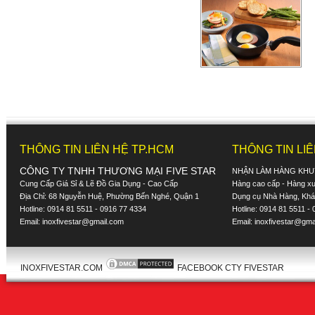
THÔNG TIN LIÊN HỆ TP.HCM
THÔNG TIN LI
CÔNG TY TNHH THƯƠNG MẠI FIVE STAR
NHẬN LÀM HÀNG KHU
Cung Cấp Giá Sỉ & Lẽ Đồ Gia Dụng - Cao Cấp
Hàng cao cấp - Hàng xuấ
Địa Chỉ: 68 Nguyễn Huệ, Phường Bến Nghé, Quận 1
Dụng cụ Nhà Hàng, Khác
Hotline: 0914 81 5511 - 0916 77 4334
Hotline: 0914 81 5511 -
Email:
inoxfivestar@gmail.com
Email:
inoxfivestar@gma
INOXFIVESTAR.COM
FACEBOOK CTY FIVESTAR