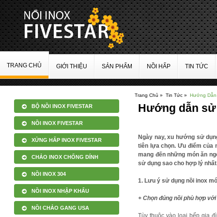
TRANG CHỦ
GIỚI THIỆU
SẢN PHẨM
NỒI HẤP
TIN TỨC
Trang Chủ »
Tin Tức »
Hướng Dẫn 
Hướng dẫn sử 
BỘ NỒI INOX FIVESTAR
NỒI INOX FIVESTAR
Ngày nay, xu hướng sử dụng
XỬNG HẤP INOX FIVESTAR
tiên lựa chọn. Ưu điểm của 
mang đến những món ăn ngon
CHẢO INOX CHỐNG DÍNH
sử dụng sao cho hợp lý nhất
NỒI INOX 304
1. Lưu ý sử dụng nồi inox m
NỒI INOX NHẬP KHẨU
+ Chọn đúng nồi phù hợp với
NỒI CHẢO GANG USA
Tùy thuộc vào loại bếp gia đ