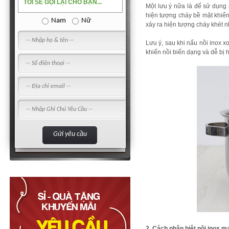
TÔI SẼ GỌI LẠI CHO BẠN...
Một lưu ý nữa là để sử dụng 
hiện tượng cháy bề mặt khiến 
Nam
Nữ
xảy ra hiện tượng cháy khét n
Lưu ý, sau khi nấu nồi inox x
khiến nồi biến dạng và dễ bị
2. Cách phân biệt nồi inox mạ