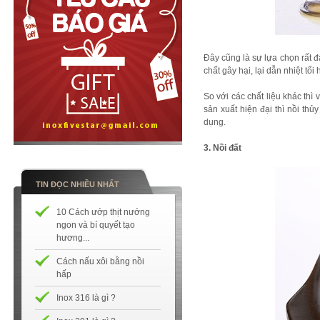
Đây cũng là sự lựa chọn rất 
chất gây hại, lại dẫn nhiệt tối
So với các chất liệu khác thì
sản xuất hiện đại thì nồi thủ
dụng.
3. Nồi đất
TIN ĐỌC NHIỀU NHẤT
10 Cách ướp thịt nướng
ngon và bí quyết tạo
hương...
Cách nấu xôi bằng nồi
hấp
Inox 316 là gì ?