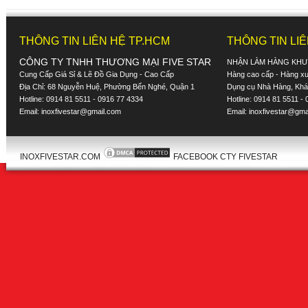
THÔNG TIN LIÊN HỆ TP.HCM
THÔNG TIN LI
CÔNG TY TNHH THƯƠNG MẠI FIVE STAR
NHẬN LÀM HÀNG KHU
Cung Cấp Giá Sỉ & Lẽ Đồ Gia Dụng - Cao Cấp
Hàng cao cấp - Hàng xuấ
Địa Chỉ: 68 Nguyễn Huệ, Phường Bến Nghé, Quận 1
Dụng cụ Nhà Hàng, Khác
Hotline: 0914 81 5511 - 0916 77 4334
Hotline: 0914 81 5511 -
Email:
inoxfivestar@gmail.com
Email:
inoxfivestar@gma
INOXFIVESTAR.COM
FACEBOOK CTY FIVESTAR