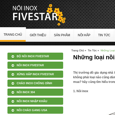
TRANG CHỦ
GIỚI THIỆU
SẢN PHẨM
NỒI HẤP
TIN TỨC
Trang Chủ »
Tin Tức »
Những Loại
Những loại nồi
BỘ NỒI INOX FIVESTAR
NỒI INOX FIVESTAR
Thị trường đồ gia dụng nhà 
XỬNG HẤP INOX FIVESTAR
không phải loại nào cũng đả
mua? hãy cùng tìm hiểu trong
CHẢO INOX CHỐNG DÍNH
1. Nồi inox
NỒI INOX 304
NỒI INOX NHẬP KHẨU
NỒI CHẢO GANG USA