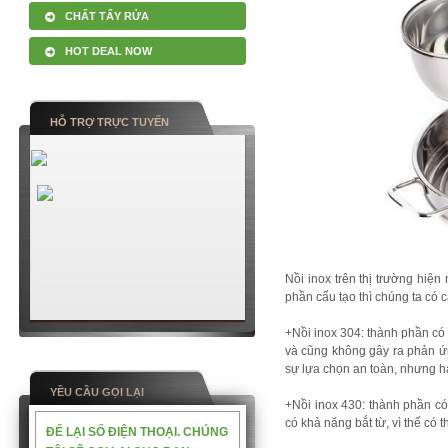
CHẤT TẨY RỬA
HOT DEAL NOW
HỖ TRỢ TRỰC TUYẾN
Nồi inox trên thị trường hiệ
phần cấu tạo thì chúng ta có 
+Nồi inox 304: thành phần có 
và cũng không gây ra phản ứn
sự lựa chọn an toàn, nhưng hạ
YỀU CẦU GỌI LẠI
+Nồi inox 430: thành phần c
có khả năng bắt từ, vì thế có 
ĐỂ LẠI SỐ ĐIỆN THOẠI. CHÚNG