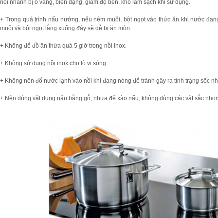
nồi nhanh bị ố vàng, biến dạng, giảm độ bền, khó làm sạch khi sử dụng.
+ Trong quá trình nấu nướng, nếu nêm muối, bột ngọt vào thức ăn khi nước đan
muối và bột ngọt lắng xuống đáy sẽ dễ bị ăn mòn.
+ Không để đồ ăn thừa quá 5 giờ trong nồi inox.
+ Không sử dụng nồi inox cho lò vi sóng.
+ Không nên đổ nước lạnh vào nồi khi đang nóng để tránh gây ra tình trạng sốc nhi
+ Nên dùng vật dụng nấu bằng gỗ, nhựa để xào nấu, không dùng các vật sắc nhọn v