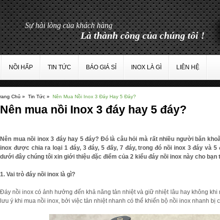
NỒI HẤP
TIN TỨC
BÁO GIÁ SỈ
INOX LÀ GÌ
LIÊN HỆ
rang Chủ »
Tin Tức »
Nên Mua Nồi Inox 3 Đáy Hay 5 Đáy?
Nên mua nồi Inox 3 đáy hay 5 đáy?
Nên mua nồi inox 3 đáy hay 5 đáy? Đó là câu hỏi mà rất nhiều người băn khoăn
inox được chia ra loại 1 đáy, 3 đáy, 5 đấy, 7 đáy, trong đó nồi inox 3 đáy và 
dưới đây chúng tôi xin giới thiệu đặc điểm của 2 kiểu đáy nồi inox này cho bạn
1. Vai trò đáy nồi inox là gì?
Đáy nồi inox có ảnh hưởng đến khả năng tản nhiệt và giữ nhiệt lâu hay không khi 
lưu ý khi mua nồi inox, bởi việc tản nhiệt nhanh có thể khiến bộ nồi inox nhanh b