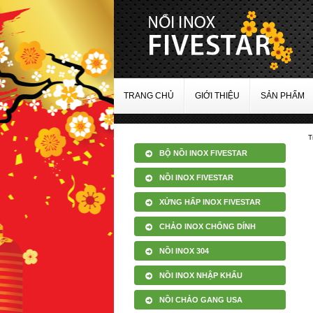
TRANG CHỦ
GIỚI THIỆU
SẢN PHẨM
T
BỘ NỒI INOX FIVESTAR
NỒI INOX FIVESTAR
XỬNG HẤP INOX FIVESTAR
CHẢO INOX CHỐNG DÍNH
NỒI INOX 304
NỒI INOX NHẬP KHẨU
NỒI CHẢO GANG USA