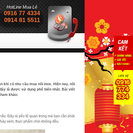
HotLine Mua Lẻ
0916 77 4334
Sự hài lòng của khách hàng
0914 81 5511
Là thành công c
 khi có nhu cầu mua nồi inox. Hiện nay, nồi
5 đáy là được sử dụng phổ biến nhất. Bài viết
 tham khảo:
nấu. Đây là yếu tố quan trọng mà bạn cần phải
ị cháy xém, thực phẩm chín không đều.