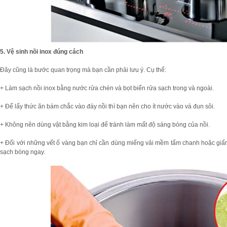
5. Vệ sinh nồi inox đúng cách
Đây cũng là bước quan trọng mà bạn cần phải lưu ý. Cụ thể:
+ Làm sạch nồi inox bằng nước rửa chén và bọt biển rửa sạch trong và ngoài.
+ Để lấy thức ăn bám chắc vào đáy nồi thì bạn nên cho ít nước vào và đun sôi.
+ Không nên dùng vật bằng kim loại để tránh làm mất độ sáng bóng của nồi.
+ Đối với những vết ố vàng bạn chỉ cần dùng miếng vải mềm tẩm chanh hoặc giấm,
sạch bóng ngay.