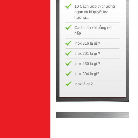
10 Cách ướp thịt nướng
ngon và bí quyết tạo
hương...
Cách nấu xôi bằng nồi
hấp
Inox 316 là gì ?
Inox 201 là gì ?
Inox 430 là gì ?
Inox 304 là gì?
Inox là gì ?