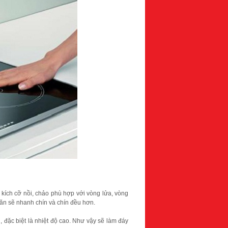
 kích cỡ nồi, chảo phù hợp với vòng lửa, vòng
 ăn sẽ nhanh chín và chín đều hơn.
 đặc biệt là nhiệt độ cao. Như vậy sẽ làm đáy