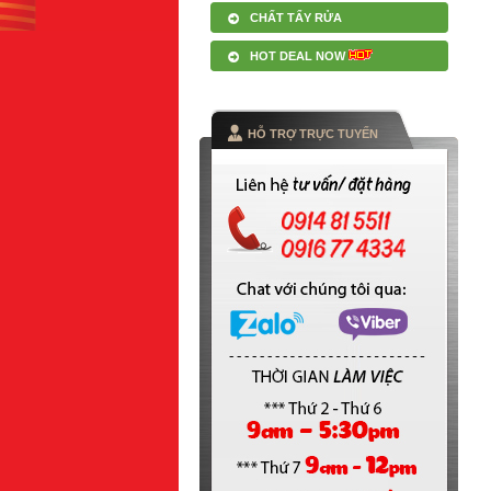
CHẤT TẨY RỬA
HOT DEAL NOW
HỖ TRỢ TRỰC TUYẾN