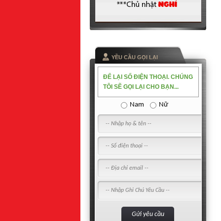
YỀU CẦU GỌI LẠI
ĐỂ LẠI SỐ ĐIỆN THOẠI. CHÚNG
TÔI SẼ GỌI LẠI CHO BẠN...
Nam
Nữ