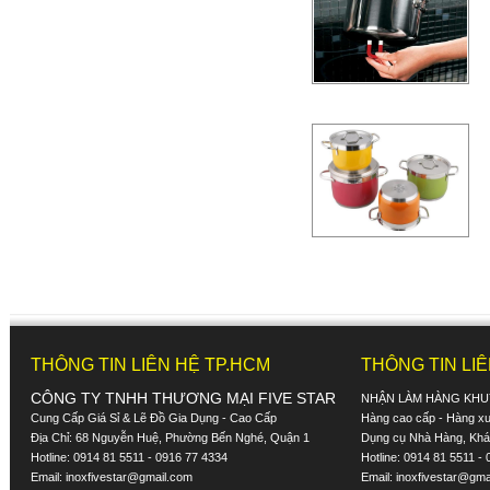
THÔNG TIN LIÊN HỆ TP.HCM
THÔNG TIN LI
CÔNG TY TNHH THƯƠNG MẠI FIVE STAR
NHẬN LÀM HÀNG KHU
Cung Cấp Giá Sỉ & Lẽ Đồ Gia Dụng - Cao Cấp
Hàng cao cấp - Hàng xuấ
Địa Chỉ: 68 Nguyễn Huệ, Phường Bến Nghé, Quận 1
Dụng cụ Nhà Hàng, Khác
Hotline: 0914 81 5511 - 0916 77 4334
Hotline: 0914 81 5511 -
Email:
inoxfivestar@gmail.com
Email:
inoxfivestar@gma