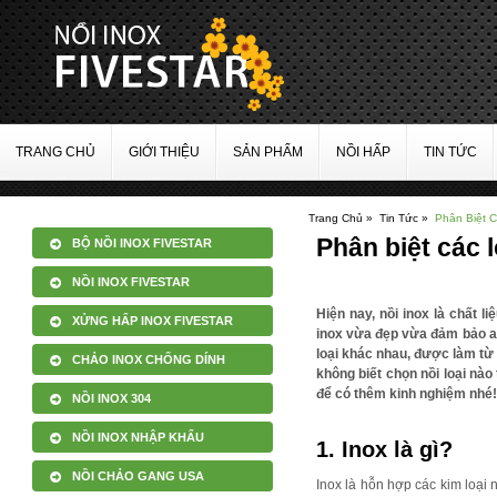
TRANG CHỦ
GIỚI THIỆU
SẢN PHẨM
NỒI HẤP
TIN TỨC
Trang Chủ »
Tin Tức »
Phân Biệt C
Phân biệt các l
BỘ NỒI INOX FIVESTAR
NỒI INOX FIVESTAR
Hiện nay, nồi inox là chất 
XỬNG HẤP INOX FIVESTAR
inox vừa đẹp vừa đảm bảo an 
loại khác nhau, được làm từ 
CHẢO INOX CHỐNG DÍNH
không biết chọn nồi loại nào
để có thêm kinh nghiệm nhé!
NỒI INOX 304
NỒI INOX NHẬP KHẨU
1.
Inox là gì?
NỒI CHẢO GANG USA
Inox là hỗn hợp các kim loại