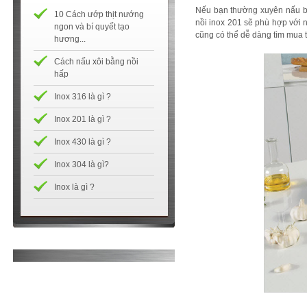
Nếu bạn thường xuyên nấu bằn
10 Cách ướp thịt nướng
nồi inox 201 sẽ phù hợp với 
ngon và bí quyết tạo
cũng có thể dễ dàng tìm mua t
hương...
Cách nấu xôi bằng nồi
hấp
Inox 316 là gì ?
Inox 201 là gì ?
Inox 430 là gì ?
Inox 304 là gì?
Inox là gì ?