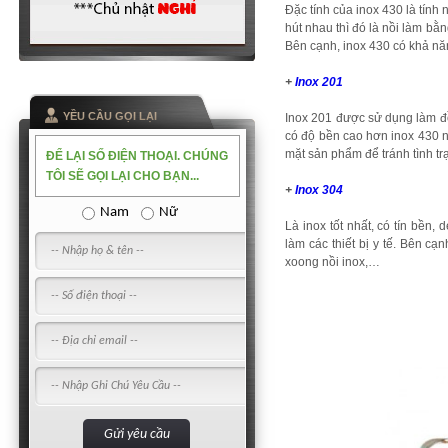
Đặc tính của inox 430 là tính
hút nhau thì đó là nồi làm bằ
Bên cạnh, inox 430 có khả nă
+
Inox 201
YỀU CẦU GỌI LẠI
Inox 201 được sử dụng làm đồ
có độ bền cao hơn inox 430 n
mặt sản phẩm để tránh tình trạ
ĐỂ LẠI SỐ ĐIỆN THOẠI. CHÚNG
TÔI SẼ GỌI LẠI CHO BẠN...
+
Inox 304
Nam
Nữ
Là inox tốt nhất, có tín bền
làm các thiết bị y tế. Bên c
xoong nồi inox,…