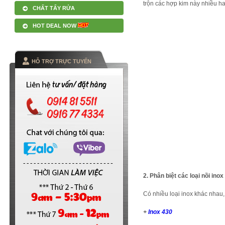
trộn các hợp kim này nhiều ha
CHẤT TẨY RỬA
HOT DEAL NOW
HỖ TRỢ TRỰC TUYẾN
2. Phân biệt các loại nồi inox
Có nhiều loại inox khác nhau
+
Inox 430