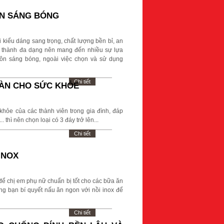
ÔN SÁNG BÓNG
 kiểu dáng sang trọng, chất lượng bền bỉ, an
giá thành đa dạng nên mang đến nhiều sự lựa
uôn sáng bóng, ngoài việc chọn và sử dụng
Chi tiết
OÀN CHO SỨC KHỎE
hỏe của các thành viên trong gia đình, đáp
thì nên chọn loại có 3 đáy trở lên...
Chi tiết
INOX
để chị em phụ nữ chuẩn bị tốt cho các bữa ăn
ùng bạn bí quyết nấu ăn ngon với nồi inox để
Chi tiết