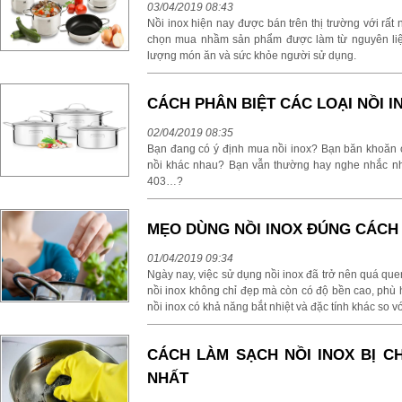
03/04/2019 08:43
Nồi inox hiện nay được bán trên thị trường với rấ
chọn mua nhầm sản phẩm được làm từ nguyên liệu
lượng món ăn và sức khỏe người sử dụng.
CÁCH PHÂN BIỆT CÁC LOẠI NỒI 
02/04/2019 08:35
Bạn đang có ý định mua nồi inox? Bạn băn khoăn c
nồi khác nhau? Bạn vẫn thường hay nghe nhắc nhiề
403…?
MẸO DÙNG NỒI INOX ĐÚNG CÁCH
01/04/2019 09:34
Ngày nay, việc sử dụng nồi inox đã trở nên quá que
nồi inox không chỉ đẹp mà còn có độ bền cao, phù 
nồi inox có khả năng bắt nhiệt và đặc tính khác so v
CÁCH LÀM SẠCH NỒI INOX BỊ C
NHẤT