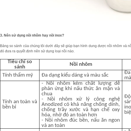
3. Nên sử dụng nồi nhôm hay nồi inox?
Bảng so sánh của chúng tôi dưới đây sẽ giúp bạn hình dung được nồi nhôm và nồi
đó đưa ra quyết định nên sử dụng loại nồi nào.
Tiêu chí so
Nồi nhôm
sánh
Đa
Tính thẩm mỹ
Đa dạng kiểu dáng và màu sắc
mà
- Nồi nhôm kém chất lượng dễ
phản ứng khi nấu thức ăn mặn và
chua
Độ
- Nồi nhôm xử lý công nghệ
Tính an toàn và
sá
Anodized có khả năng chống dính,
bền bỉ
in
chống trầy xước và hạn chế oxy
biệ
hóa, nhờ đó an toàn hơn
- Nồi nhôm đúc bền, nấu ăn ngon
và an toàn