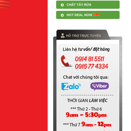
CHẤT TẨY RỬA
HOT DEAL NOW
HỖ TRỢ TRỰC TUYẾN