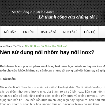
Sự hài lòng của khách hàng
Là thành công của chúng tôi !
NỒI HẤP
TIN TỨC
BÁO GIÁ SỈ
INOX LÀ GÌ
LIÊN HỆ
rang Chủ »
Tin Tức »
Nên Sử Dụng Nồi Nhôm Hay Nồi Inox?
Nên sử dụng nồi nhôm hay nồi inox?
Rất nhiều chị em phụ nữ phân vân không biết nên chọn nồi nhôm hay nồi inox đ
toàn cho sức khỏe. Những so sánh của chúng tôi trong bài viết hôm nay sẽ giú
1. Nồi nhôm
Nồi nhôm là nồi được làm từ nhôm và một số kim loại khác. Sở dĩ nồi nhôm được tin
các ưu điểm như trọng lượng nhẹ, giá thành rẻ và độ bền cao. Bên cạnh đó,
Anodized nên có khả năng chống dính, chống trầy xước và chống oxy hóa. Tuy 
dụng trên bếp từ - loại bếp rất được ưa chuộng hiện nay. Ngoài ra, nếu nấu t
trong nồi nhôm bị phân hủy, hòa tan vào thức ăn, gây nguy hiểm cho sức khỏe.