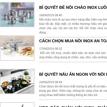
BÍ QUYẾT ĐỂ NỒI CHẢO INOX LU
18/04/2019 08:40
Nồi chảo inox là sự lựa chọn hàng đầu hiện nay bởi
toàn tối đa. Đặc biệt, có nhiều thương hiệu với 
chọn cho các chị em nội trợ. Để nồi chảo inox l
đúng...
CÁCH CHỌN MUA NỒI INOX AN T
17/04/2019 08:32
Đối với nồi inox, muốn đảm bảo an toàn cho sức k
ứng nhiều công dụng từ chiên, xào, kho, nấu nướng... 
BÍ QUYẾT NẤU ĂN NGON VỚI NỒI 
16/04/2019 08:44
Chọn được bộ nồi inox chất lượng là yếu tố cơ bản 
trong gia đình. Hôm nay, chúng tôi cùng chia sẻ c
cùng nhau biết thêm những thông tin hữu ích.