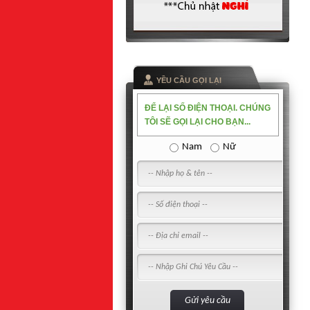
YỀU CẦU GỌI LẠI
ĐỂ LẠI SỐ ĐIỆN THOẠI. CHÚNG
TÔI SẼ GỌI LẠI CHO BẠN...
Nam
Nữ