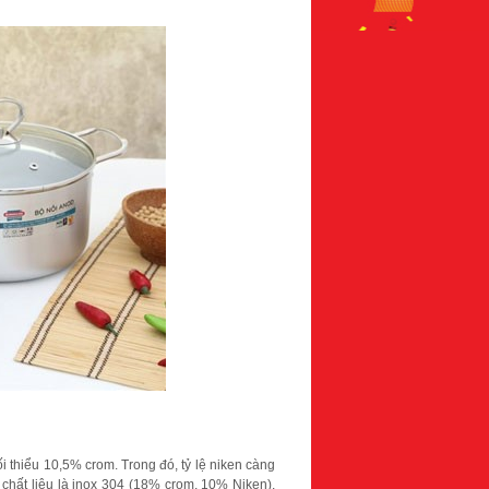
ối thiểu 10,5% crom. Trong đó, tỷ lệ niken càng
3 chất liệu là inox 304 (18% crom, 10% Niken),