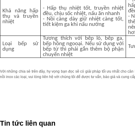
- 
hấ
- Hấp thụ nhiệt tốt, truyền nhiệt
Khả năng hấp
đề
đều, chịu sốc nhiệt, nấu ăn nhanh
thụ và truyền
- 
- Nồi càng dày giữ nhiệt càng tốt,
nhiệt
th
tiết kiệm ga khi nấu nướng
nê
hơ
Tương thích với bếp lò, bếp ga,
Loại bếp sử
bếp hồng ngooại. Nếu sử dụng với
Tư
dụng
bếp từ thì phải gắn thêm bộ phận
chuyển nhiệt
Với những chia sẻ trên đây, hy vọng bạn đọc sẽ có giải pháp tối ưu nhất cho că
nồi inox các loại, vui lòng liên hệ với chúng tôi để được tư vấn, báo giá và cung cấ
Tin tức liên quan