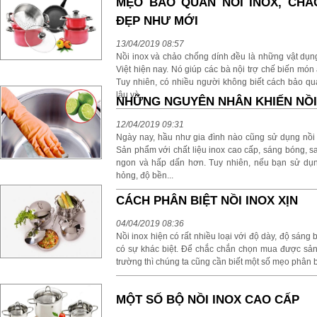
MẸO BẢO QUẢN NỒI INOX, CHẢ
ĐẸP NHƯ MỚI
13/04/2019 08:57
Nồi inox và chảo chống dính đều là những vật dụng
Việt hiện nay. Nó giúp các bà nội trợ chế biến mó
Tuy nhiên, có nhiều người không biết cách bảo qu
lâu và...
NHỮNG NGUYÊN NHÂN KHIẾN NỒI
12/04/2019 09:31
Ngày nay, hầu như gia đình nào cũng sử dụng nồi 
Sản phẩm với chất liệu inox cao cấp, sáng bóng, 
ngon và hấp dấn hơn. Tuy nhiên, nếu bạn sử dụn
hỏng, độ bền...
CÁCH PHÂN BIỆT NỒI INOX XỊN
04/04/2019 08:36
Nồi inox hiện có rất nhiều loại với độ dày, độ sáng
có sự khác biệt. Để chắc chắn chọn mua được sản tố
trường thì chúng ta cũng cần biết một số mẹo phân b
MỘT SỐ BỘ NỒI INOX CAO CẤP