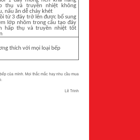
Nồi 1 đáy mỏng nên khả năng
p thụ và truyền nhiệt không
u, nấu ăn dễ cháy khét
Nồi từ 3 đáy trở lên được bổ sung
êm lớp nhôm trong cấu tạo đáy
n hấp thụ và truyền nhiệt tốt
n
ơng thích với mọi loại bếp
n bếp của mình. Mọi thắc mắc hay nhu cầu mua
p.
Lê Trinh