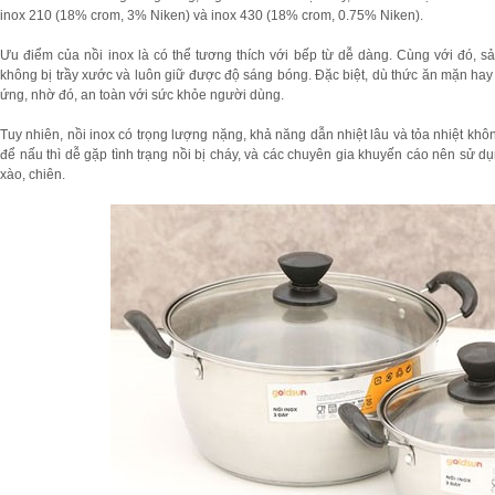
inox 210 (18% crom, 3% Niken) và inox 430 (18% crom, 0.75% Niken).
Ưu điểm của nồi inox là có thể tương thích với bếp từ dễ dàng. Cùng với đó, 
không bị trầy xước và luôn giữ được độ sáng bóng. Đặc biệt, dù thức ăn mặn hay
ứng, nhờ đó, an toàn với sức khỏe người dùng.
Tuy nhiên, nồi inox có trọng lượng nặng, khả năng dẫn nhiệt lâu và tỏa nhiệt khô
để nấu thì dễ gặp tình trạng nồi bị cháy, và các chuyên gia khuyến cáo nên sử dụn
xào, chiên.