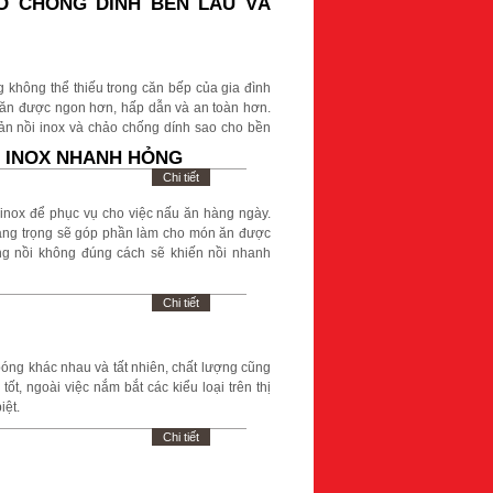
O CHỐNG DÍNH BỀN LÂU VÀ
 không thể thiếu trong căn bếp của gia đình
n ăn được ngon hơn, hấp dẫn và an toàn hơn.
ản nồi inox và chảo chống dính sao cho bền
 INOX NHANH HỎNG
Chi tiết
inox để phục vụ cho việc nấu ăn hàng ngày.
sang trọng sẽ góp phần làm cho món ăn được
g nồi không đúng cách sẽ khiến nồi nhanh
Chi tiết
 bóng khác nhau và tất nhiên, chất lượng cũng
t, ngoài việc nắm bắt các kiểu loại trên thị
iệt.
Chi tiết