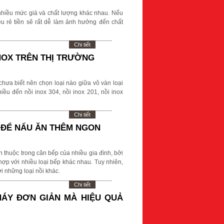
t nhiều mức giá và chất lượng khác nhau. Nếu
 rẻ tiền sẽ rất dễ làm ảnh hưởng đến chất
Chi tiết
INOX TRÊN THỊ TRƯỜNG
hưa biết nên chọn loại nào giữa vô vàn loại
u đến nồi inox 304, nồi inox 201, nồi inox
Chi tiết
 ĐỂ NẤU ĂN THÊM NGON
n thuộc trong căn bếp của nhiều gia đình, bởi
hợp với nhiều loại bếp khác nhau. Tuy nhiên,
ới những loại nồi khác.
Chi tiết
HÁY ĐƠN GIẢN MÀ HIỆU QUẢ