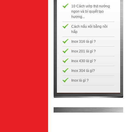
10 Cách ướp thịt nướng
ngon và bí quyết tạo
hương...
Cách nấu xôi bằng nồi
hấp
Inox 316 là gì ?
Inox 201 là gì ?
Inox 430 là gì ?
Inox 304 là gì?
Inox là gì ?