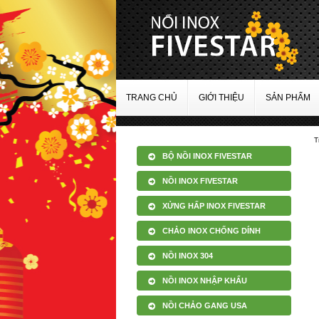
TRANG CHỦ
GIỚI THIỆU
SẢN PHẨM
T
BỘ NỒI INOX FIVESTAR
NỒI INOX FIVESTAR
XỬNG HẤP INOX FIVESTAR
CHẢO INOX CHỐNG DÍNH
NỒI INOX 304
NỒI INOX NHẬP KHẨU
NỒI CHẢO GANG USA